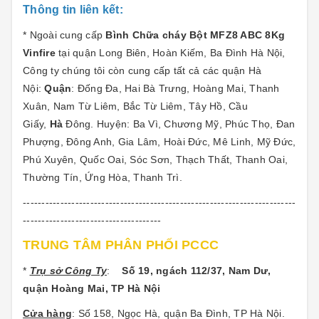
Thông tin liên kết:
* Ngoài cung cấp
Bình Chữa cháy Bột MFZ8 ABC 8Kg
Vinfire
tại quận Long Biên, Hoàn Kiếm, Ba Đình Hà Nội,
Công ty chúng tôi còn cung cấp tất cả các quận Hà
Nội:
Quận
: Đống Đa, Hai Bà Trưng, Hoàng Mai, Thanh
Xuân, Nam Từ Liêm, Bắc Từ Liêm, Tây Hồ, Cầu
Giấy,
Hà
Đông. Huyện: Ba Vì, Chương Mỹ, Phúc Thọ, Đan
Phượng, Đông Anh, Gia Lâm, Hoài Đức, Mê Linh, Mỹ Đức,
Phú Xuyên, Quốc Oai, Sóc Sơn, Thạch Thất, Thanh Oai,
Thường Tín, Ứng Hòa, Thanh Trì.
-------------------------------------------------------------------------
-------------------------------------
TRUNG TÂM PHÂN PHỐI PCCC
*
Trụ sở Công Ty
:
Số 19, ngách 112/37, Nam Dư,
quận Hoàng Mai, TP Hà Nội
Cửa hàng
: Số 158, Ngọc Hà, quận Ba Đình, TP Hà Nội.