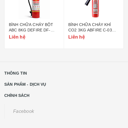
BÌNH CHỮA CHÁY BỘT
BÌNH CHỮA CHÁY KHÍ
ABC 8KG DEFIRE DF-
CO2 3KG ABFIRE C-03
ABC8 (BỘ CÔNG AN)
(TEM BỘ CÔNG AN)
Liên hệ
Liên hệ
THÔNG TIN
SẢN PHẨM - DỊCH VỤ
CHÍNH SÁCH
Facebook