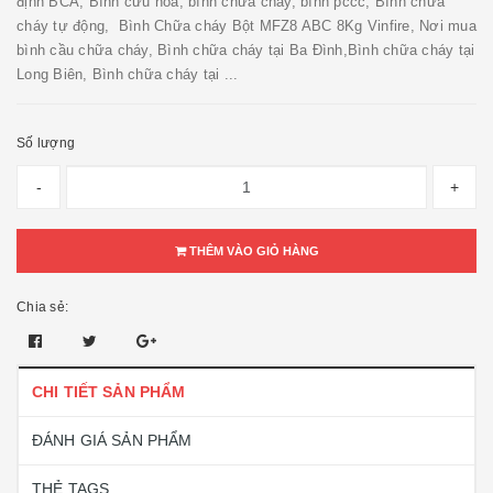
định BCA, Bình cứu hỏa, bình chữa cháy, bình pccc, Bình chữa
cháy tự động, Bình Chữa cháy Bột MFZ8 ABC 8Kg Vinfire, Nơi mua
bình cầu chữa cháy, Bình chữa cháy tại Ba Đình,Bình chữa cháy tại
Long Biên, Bình chữa cháy tại ...
Số lượng
-
+
THÊM VÀO GIỎ HÀNG
Chia sẻ:
CHI TIẾT SẢN PHẨM
ĐÁNH GIÁ SẢN PHẨM
THẺ TAGS