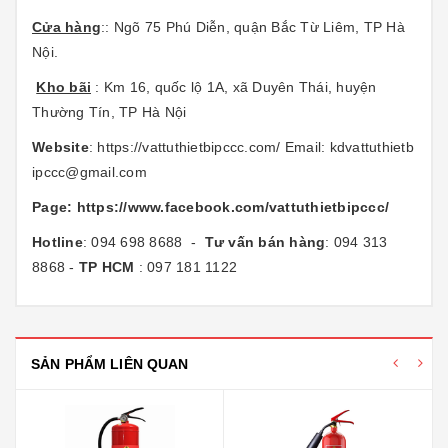
Cửa hàng
:: Ngõ 75 Phú Diễn, quận Bắc Từ Liêm, TP Hà
Nội.
Kho bãi
: Km 16, quốc lộ 1A, xã Duyên Thái, huyện
Thường Tín, TP Hà Nội
Website
:
https://vattuthietbipccc.com/
Email:
kdvattuthietb
ipccc@gmail.com
Page:
https://www.facebook.com/vattuthietbipccc/
Hotline
: 094 698 8688 -
Tư vấn bán hàng
: 094 313
8868 -
TP HCM
: 097 181 1122
SẢN PHẨM LIÊN QUAN