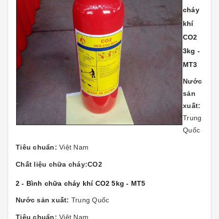
cháy
khí
CO2
3kg -
MT3
Nước
sản
xuất:
Trung
Quốc
Tiêu chuẩn:
Việt Nam
Chất liệu chữa cháy:CO2
2 - Bình chữa cháy khí CO2 5kg - MT5
Nước sản xuất:
Trung Quốc
Tiêu chuẩn:
Việt Nam