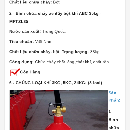
Chất liệu chữa cháy:
Bột
2 - Bình chữa cháy xe đẩy bột khí ABC 35kg -
MFTZL35
Nước sản xuất:
Trung Quốc.
Tiêu chuẩn:
Việt Nam
Chất liệu chữa cháy:
bột.
Trọng lượng:
35kg
Công dụng:
Chữa cháy chất lỏng,chất khí, chất rắn
Còn Hàng
6 - CHỦNG LOẠI KHÍ 3KG, 5KG, 24KG: (3 loại)
Sản
Phẩn:
1-
Bình
chữa