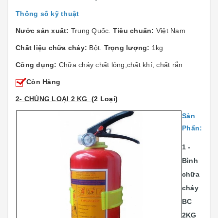
Thông số kỹ thuật
Nước sản xuất:
Trung Quốc.
Tiêu chuẩn:
Việt Nam
Chất liệu chữa cháy:
Bột.
Trọng lượng:
1kg
Công dụng:
Chữa cháy chất lỏng,chất khí, chất rắn
Còn Hàng
2- CHỦNG LOẠI 2 KG
(2 Loại)
Sản
Phẩn:
1 -
Bình
chữa
cháy
BC
2KG