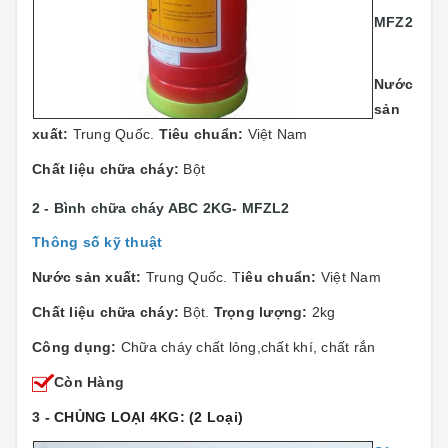
MFZ2
Nước
sản
xuất:
Trung Quốc.
Tiêu chuẩn:
Việt Nam
Chất liệu chữa cháy:
Bột
2 - Bình chữa cháy ABC 2KG- MFZL2
Thông số kỹ thuật
Nước sản xuất:
Trung Quốc. T
iêu chuẩn:
Việt Nam
Chất liệu chữa cháy:
Bột.
Trọng lượng:
2kg
Công dụng:
Chữa cháy chất lỏng,chất khí, chất rắn
Còn Hàng
3
- CHỦNG LOẠI 4KG: (2 Loại)