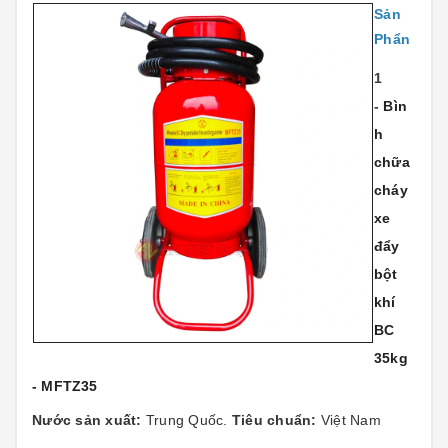
Sản
Phẩn
1
-
Bìn
h
chữa
cháy
xe
đẩy
bột
khí
BC
35kg
- MFTZ35
Nước sản xuất:
Trung Quốc.
Tiêu chuẩn:
Việt Nam