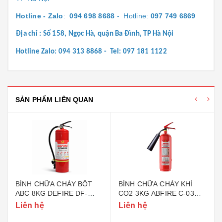
Hotline - Zalo
:
094 698 8688
- Hotline:
097 749 6869
Địa chỉ : Số 158, Ngọc Hà, quận Ba Đình, TP Hà Nội
Hotline Zalo: 094 313 8868 - Tel: 097 181 1122
SẢN PHẨM LIÊN QUAN
BÌNH CHỮA CHÁY BỘT
BÌNH CHỮA CHÁY KHÍ
ABC 8KG DEFIRE DF-
CO2 3KG ABFIRE C-03
ABC8 (BỘ CÔNG AN)
(TEM BỘ CÔNG AN)
Liên hệ
Liên hệ