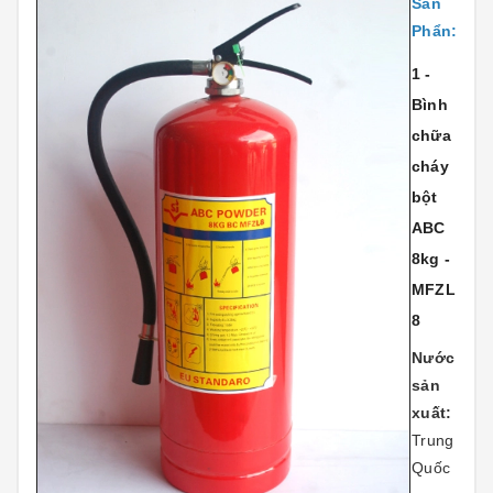
Sản
Phẩn:
1 -
Bình
chữa
cháy
bột
ABC
8kg -
MFZL
8
Nước
sản
xuất:
Trung
Quốc