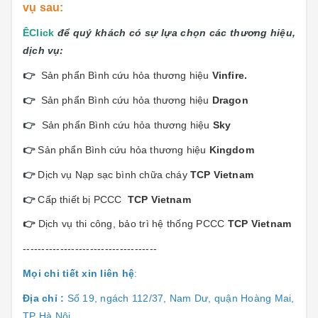
vụ sau:
Ê
Click
để quý khách có sự lựa chọn các thương hiệu,
dịch vụ:
👉
Sản phẩn Bình cứu hỏa thương hiệu
Vinfi
re.
👉
Sản phẩn Bình cứu hỏa thương hiệu
Dragon
👉
Sản phẩn Bình cứu hỏa thương hiệu
Sky
👉
Sản phẩn Bình cứu hỏa thương hiệu
Kingdom
👉
Dịch vụ Nạp sạc bình chữa cháy
TCP Vietnam
👉
Cấp thiết bị PCCC
TCP Vietnam
👉
Dịch vụ thi công, bảo trì hệ thống PCCC
TCP Vietnam
------------------------------------
Mọi chi tiết xin liên hệ
:
Địa chỉ :
Số 19, ngách 112/37, Nam Dư, quận Hoàng Mai,
TP Hà Nội