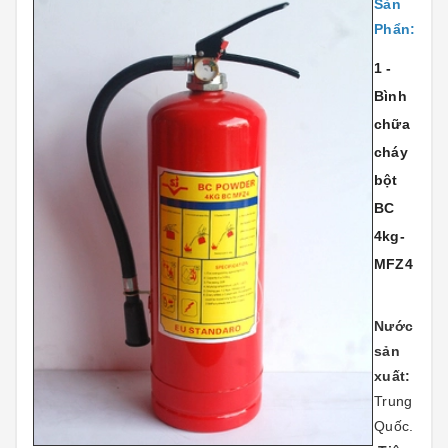
Sản
Phẩn:
1 -
Bình
chữa
cháy
bột
BC
4kg-
MFZ4
Nước
sản
xuất:
Trung
Quốc.