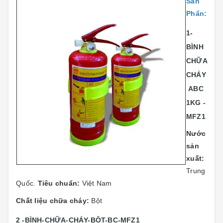
Sản
Phẩn:
1-
BÌNH
CHỮA
CHÁY
ABC
1KG -
MFZ1
Nước
sản
xuất:
Trung
Quốc.
Tiêu chuẩn:
Việt Nam
Chất liệu chữa cháy:
Bột
2 -BÌNH-CHỮA-CHÁY-BỘT-BC-MFZ1