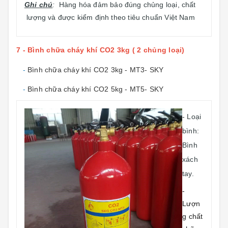
Ghi chú
:
Hàng hóa đảm bảo đúng chủng loại, chất
lượng và được kiểm định theo tiêu chuẩn Việt Nam
7 - Bình chữa cháy khí CO2 3kg ( 2 chủng loại)
-
Bình chữa cháy khí CO2 3kg - MT3- SKY
-
Bình chữa cháy khí CO2 5kg - MT5- SKY
- Loại
bình:
Bình
xách
tay.
-
Lượn
g chất