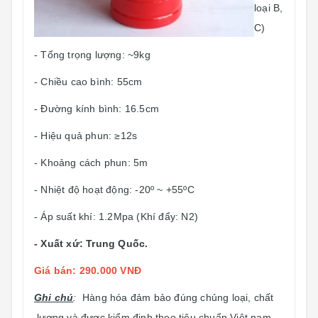
loại B,
C)
- Tổng trọng lượng: ~9kg
- Chiều cao bình: 55cm
- Đường kính bình: 16.5cm
- Hiệu quả phun: ≥12s
- Khoảng cách phun: 5m
- Nhiệt độ hoạt động: -20º ~ +55ºC
- Áp suất khí: 1.2Mpa (Khí đẩy: N2)
- Xuất xứ: Trung Quốc.
Giá bán: 290.000 VNĐ
Ghi chú
:
Hàng hóa đảm bảo đúng chủng loại, chất
lượng và được kiểm định theo tiêu chuẩn Việt nam