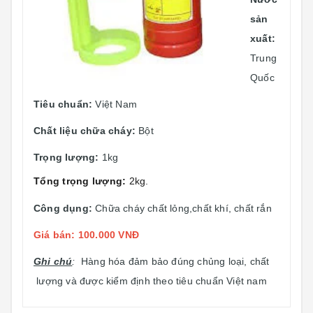
sản
xuất:
Trung
Quốc
Tiêu chuẩn:
Việt Nam
Chất liệu chữa cháy:
Bột
Trọng lượng:
1kg
Tổng trọng lượng:
2kg.
Công dụng:
Chữa cháy chất lỏng,chất khí, chất rắn
Giá bán: 100.000 VNĐ
Ghi chú
:
Hàng hóa đảm bảo đúng chủng loại, chất
lượng và được kiểm định theo tiêu chuẩn Việt nam