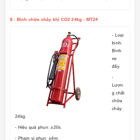
8 -
Bình chữa cháy khí CO2 24kg - MT24
- Loại
bình:
Bình
xe
đẩy.
-
Lượn
g chất
chữa
cháy:
24kg.
- Hiệu quả phun: ≥20s.
- Phạm vi phun: ≥4m.