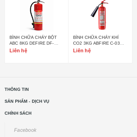
BÌNH CHỮA CHÁY BỘT
BÌNH CHỮA CHÁY KHÍ
ABC 8KG DEFIRE DF-
CO2 3KG ABFIRE C-03
ABC8 (BỘ CÔNG AN)
(TEM BỘ CÔNG AN)
Liên hệ
Liên hệ
THÔNG TIN
SẢN PHẨM - DỊCH VỤ
CHÍNH SÁCH
Facebook