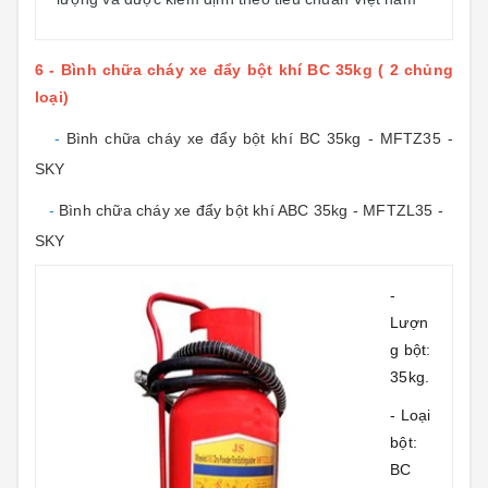
6 - Bình chữa cháy xe đẩy bột khí BC 35kg ( 2 chủng
loại)
-
Bình chữa cháy xe đẩy bột khí BC 35kg - MFTZ35 -
SKY
-
Bình chữa cháy xe đẩy bột khí ABC 35kg - MFTZL35 -
SKY
-
Lượn
g bột:
35kg.
- Loại
bột:
BC