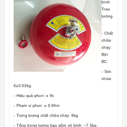
bình:
Treo
tường
.
- Chất
chữa
cháy:
Bột
BC.
- Sức
chứa:
6±0.03kg.
- Hiệu quả phun: ≤ 9s
- Phạm vi phun: ≥ 0.94m
- Trọng lượng chất chữa cháy: 6kg.
- Tổng trọng lượng bao gồm vỏ bình: ~7.5kg.