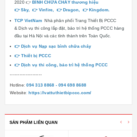
2020 👉
BÌNH CHỮA CHÁY
thương hiệu
👉
Sky
, 👉
Vinfire
, 👉
Dragon
, 👉
Kingdom
.
TCP VietNam
Nhà phân phối Trang Thiết Bị PCCC
& Dịch vụ thi công lắp đặt, bảo trì hệ thống PCCC hàng
đầu tại Hà Nội và các tỉnh thành trên Toàn Quốc.
👉
Dịch vụ Nạp sạc bình chữa cháy
👉 T
hiết bị PCCC
👉
Dịch vụ thi công, bảo trì hệ thống PCCC
--------------------
Hotline:
094 313 8868 - 094 698 8688
Website
:
https://vattuthietbipccc.com/
SẢN PHẨM LIÊN QUAN