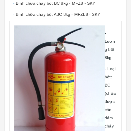
-
Bình chữa cháy bột BC 8kg - MFZ8 - SKY
-
Bình chữa cháy bột ABC 8kg - MFZL8 - SKY
-
Lượn
g bột:
8kg
- Loại
bột:
BC
(chữa
được
các
đám
cháy