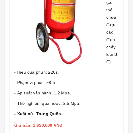
(có
thể
chữa
được
các
đám
cháy
loại B,
C).
- Hiệu quả phun: ≥20s.
- Phạm vi phun: ≥8m.
- Áp suất vận hành: 1.2 Mpa.
- Thử nghiệm qua nước: 2.5 Mpa.
- Xuất xứ: Trung Quốc.
Giá bán
:
1.650.000 VNĐ