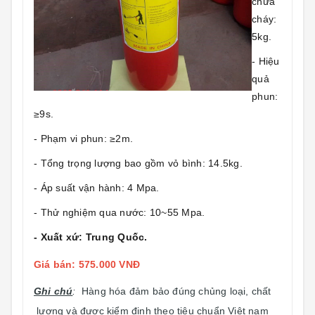
chữa
cháy:
5kg.
- Hiệu
quả
phun:
≥9s.
- Phạm vi phun: ≥2m.
- Tổng trọng lượng bao gồm vỏ bình: 14.5kg.
- Áp suất vận hành: 4 Mpa.
- Thử nghiệm qua nước: 10~55 Mpa.
- Xuất xứ: Trung Quốc.
Giá bán: 575.000 VNĐ
Ghi chú
:
Hàng hóa đảm bảo đúng chủng loại, chất
lượng và được kiểm định theo tiêu chuẩn Việt nam