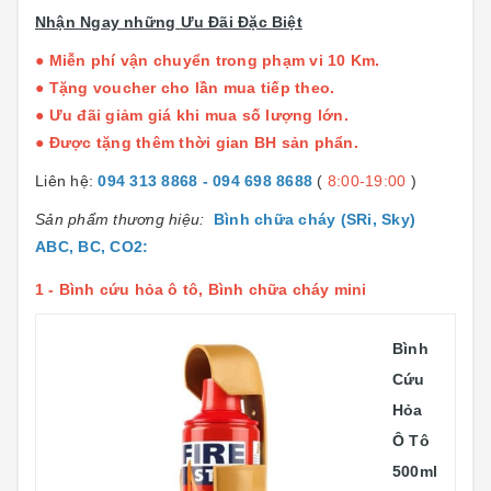
Nhận Ngay những Ưu Đãi Đặc Biệt
● Miễn phí vận chuyển trong phạm vi 10 Km.
● Tặng voucher cho lần mua tiếp theo.
● Ưu đãi giảm giá khi mua số lượng lớn.
● Được tặng thêm thời gian BH sản phẩn.
Liên hệ:
094 313 8868 - 094 698 8688
(
8:00-19:00
)
Sản phẩm thương hiệu:
Bình chữa cháy (SRi, Sky)
ABC, BC, CO2
:
1 -
Bình cứu hỏa ô tô, Bình chữa cháy mini
Bình
Cứu
Hỏa
Ô Tô
500ml