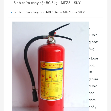
-
Bình chữa cháy bột BC 8kg - MFZ8 - SKY
-
Bình chữa cháy bột ABC 8kg - MFZL8 - SKY
-
Lượn
g bột:
8kg
- Loại
bột:
BC
(chữa
được
các
đám
cháy