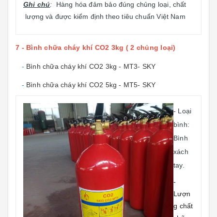
Ghi chú
:
Hàng hóa đảm bảo đúng chủng loại, chất
lượng và được kiểm định theo tiêu chuẩn Việt Nam
7 - Bình chữa cháy khí CO2 3kg ( 2 chủng loại)
-
Bình chữa cháy khí CO2 3kg - MT3- SKY
-
Bình chữa cháy khí CO2 5kg - MT5- SKY
- Loại
bình:
Bình
xách
tay.
-
Lượn
g chất