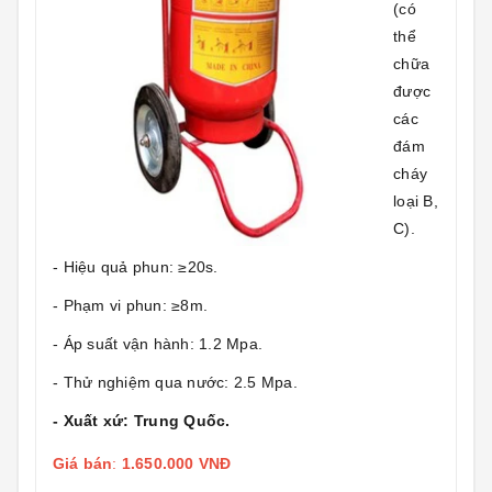
(có
thể
chữa
được
các
đám
cháy
loại B,
C).
- Hiệu quả phun: ≥20s.
- Phạm vi phun: ≥8m.
- Áp suất vận hành: 1.2 Mpa.
- Thử nghiệm qua nước: 2.5 Mpa.
- Xuất xứ: Trung Quốc.
Giá bán
:
1.650.000 VNĐ