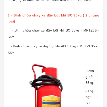
6 - Bình chữa cháy xe đẩy bột khí BC 35kg ( 2 chủng
loại)
-
Bình chữa cháy xe đẩy bột khí BC 35kg - MFTZ35 -
SKY
-
Bình chữa cháy xe đẩy bột khí ABC 35kg - MFTZL35 -
SKY
-
Lượn
g bột:
35kg.
- Loại
bột:
BC