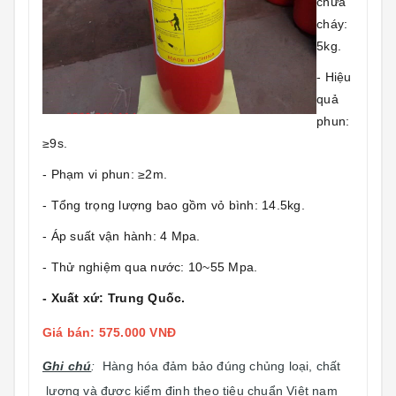
chữa
cháy:
5kg.
- Hiệu
quả
phun:
≥9s.
- Phạm vi phun: ≥2m.
- Tổng trọng lượng bao gồm vỏ bình: 14.5kg.
- Áp suất vận hành: 4 Mpa.
- Thử nghiệm qua nước: 10~55 Mpa.
- Xuất xứ: Trung Quốc.
Giá bán: 575.000 VNĐ
Ghi chú
:
Hàng hóa đảm bảo đúng chủng loại, chất
lượng và được kiểm định theo tiêu chuẩn Việt nam