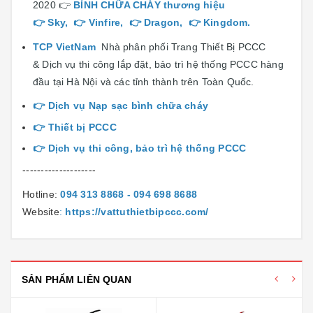
2020 👉
BÌNH CHỮA CHÁY
thương hiệu
👉
Sky
, 👉
Vinfire
, 👉
Dragon
, 👉
Kingdom
.
TCP VietNam
Nhà phân phối Trang Thiết Bị PCCC
& Dịch vụ thi công lắp đặt, bảo trì hệ thống PCCC hàng
đầu tại Hà Nội và các tỉnh thành trên Toàn Quốc.
👉
Dịch vụ Nạp sạc bình chữa cháy
👉 T
hiết bị PCCC
👉
Dịch vụ thi công, bảo trì hệ thống PCCC
--------------------
Hotline:
094 313 8868 - 094 698 8688
Website
:
https://vattuthietbipccc.com/
SẢN PHẨM LIÊN QUAN