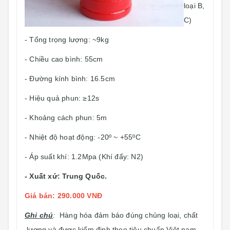
loại B,
C)
- Tổng trọng lượng: ~9kg
- Chiều cao bình: 55cm
- Đường kính bình: 16.5cm
- Hiệu quả phun: ≥12s
- Khoảng cách phun: 5m
- Nhiệt độ hoạt động: -20º ~ +55ºC
- Áp suất khí: 1.2Mpa (Khí đẩy: N2)
- Xuất xứ: Trung Quốc.
Giá bán: 290.000 VNĐ
Ghi chú
:
Hàng hóa đảm bảo đúng chủng loại, chất
lượng và được kiểm định theo tiêu chuẩn Việt nam