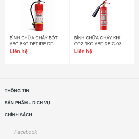
BÌNH CHỮA CHÁY BỘT
BÌNH CHỮA CHÁY KHÍ
ABC 8KG DEFIRE DF-
CO2 3KG ABFIRE C-03
ABC8 (BỘ CÔNG AN)
(TEM BỘ CÔNG AN)
Liên hệ
Liên hệ
THÔNG TIN
SẢN PHẨM - DỊCH VỤ
CHÍNH SÁCH
Facebook