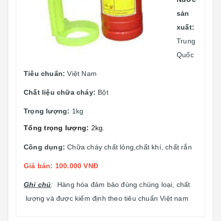
sản
xuất:
Trung
Quốc
Tiêu chuẩn:
Việt Nam
Chất liệu chữa cháy:
Bột
Trọng lượng:
1kg
Tổng trọng lượng:
2kg.
Công dụng:
Chữa cháy chất lỏng,chất khí, chất rắn
Giá bán: 100.000 VNĐ
Ghi chú
:
Hàng hóa đảm bảo đúng chủng loại, chất
lượng và được kiểm định theo tiêu chuẩn Việt nam