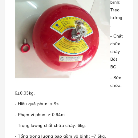
bình:
Treo
tường
.
- Chất
chữa
cháy:
Bột
BC.
- Sức
chứa:
6±0.03kg.
- Hiệu quả phun: ≤ 9s
- Phạm vi phun: ≥ 0.94m
- Trọng lượng chất chữa cháy: 6kg.
- Tổng trọng lượng bao gồm vỏ bình: ~7.5kg.