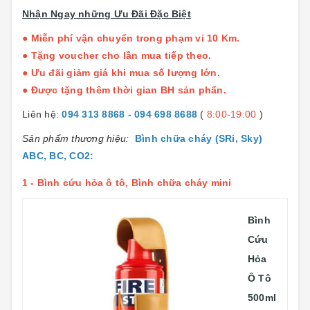
Nhận Ngay những Ưu Đãi Đặc Biệt
● Miễn phí vận chuyển trong phạm vi 10 Km.
● Tặng voucher cho lần mua tiếp theo.
● Ưu đãi giảm giá khi mua số lượng lớn.
● Được tặng thêm thời gian BH sản phẩn.
Liên hệ:
094 313 8868 - 094 698 8688
(
8:00-19:00
)
Sản phẩm thương hiệu:
Bình chữa cháy (SRi, Sky)
ABC, BC, CO2
:
1 -
Bình cứu hỏa ô tô, Bình chữa cháy mini
Bình
Cứu
Hỏa
Ô Tô
500ml