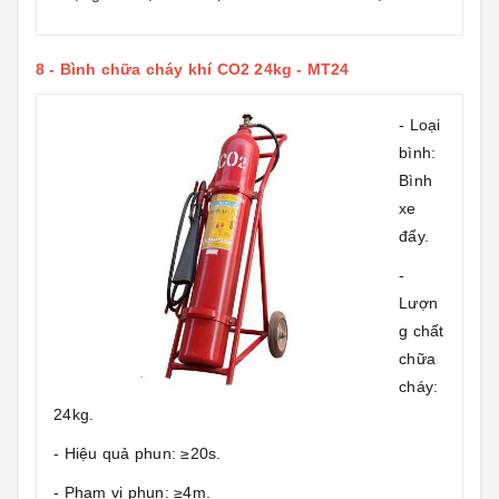
8 -
Bình chữa cháy khí CO2 24kg - MT24
- Loại
bình:
Bình
xe
đẩy.
-
Lượn
g chất
chữa
cháy:
24kg.
- Hiệu quả phun: ≥20s.
- Phạm vi phun: ≥4m.