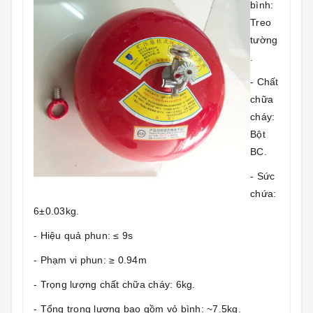
bình:
Treo
tường
.
- Chất
chữa
cháy:
Bột
BC.
- Sức
chứa:
6±0.03kg.
- Hiệu quả phun: ≤ 9s
- Phạm vi phun: ≥ 0.94m
- Trọng lượng chất chữa cháy: 6kg.
- Tổng trọng lượng bao gồm vỏ bình: ~7.5kg.