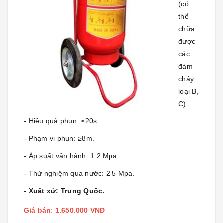
(có
thể
chữa
được
các
đám
cháy
loại B,
C).
- Hiệu quả phun: ≥20s.
- Phạm vi phun: ≥8m.
- Áp suất vận hành: 1.2 Mpa.
- Thử nghiệm qua nước: 2.5 Mpa.
- Xuất xứ: Trung Quốc.
Giá bán
:
1.650.000 VNĐ