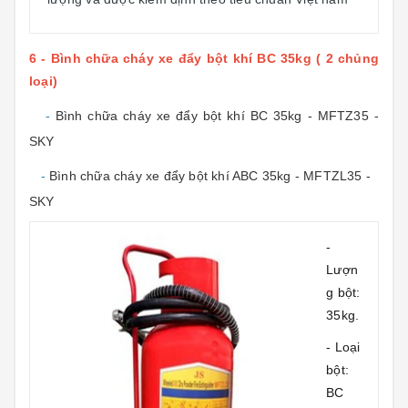
6 - Bình chữa cháy xe đẩy bột khí BC 35kg ( 2 chủng
loại)
-
Bình chữa cháy xe đẩy bột khí BC 35kg - MFTZ35 -
SKY
-
Bình chữa cháy xe đẩy bột khí ABC 35kg - MFTZL35 -
SKY
-
Lượn
g bột:
35kg.
- Loại
bột:
BC