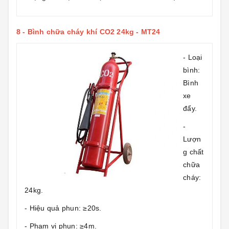
8 -
Bình chữa cháy khí CO2 24kg - MT24
- Loại
bình:
Bình
xe
đẩy.
-
Lượn
g chất
chữa
cháy:
24kg.
- Hiệu quả phun: ≥20s.
- Phạm vi phun: ≥4m.