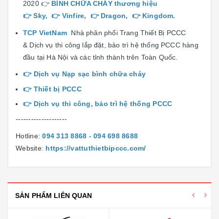
2020 👉
BÌNH CHỮA CHÁY
thương hiệu
👉
Sky
, 👉
Vinfire
, 👉
Dragon
, 👉
Kingdom
.
TCP VietNam
Nhà phân phối Trang Thiết Bị PCCC
& Dịch vụ thi công lắp đặt, bảo trì hệ thống PCCC hàng
đầu tại Hà Nội và các tỉnh thành trên Toàn Quốc.
👉
Dịch vụ Nạp sạc bình chữa cháy
👉 T
hiết bị PCCC
👉
Dịch vụ thi công, bảo trì hệ thống PCCC
--------------------
Hotline:
094 313 8868 - 094 698 8688
Website
:
https://vattuthietbipccc.com/
SẢN PHẨM LIÊN QUAN