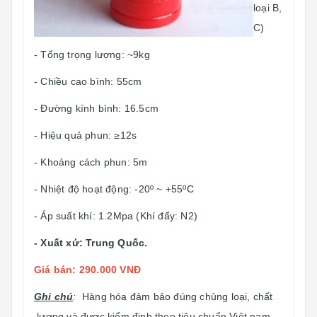
loại B,
C)
- Tổng trọng lượng: ~9kg
- Chiều cao bình: 55cm
- Đường kính bình: 16.5cm
- Hiệu quả phun: ≥12s
- Khoảng cách phun: 5m
- Nhiệt độ hoạt động: -20º ~ +55ºC
- Áp suất khí: 1.2Mpa (Khí đẩy: N2)
- Xuất xứ: Trung Quốc.
Giá bán: 290.000 VNĐ
Ghi chú
:
Hàng hóa đảm bảo đúng chủng loại, chất
lượng và được kiểm định theo tiêu chuẩn Việt nam