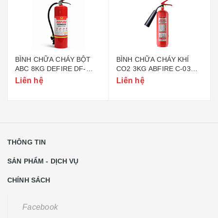
BÌNH CHỮA CHÁY BỘT
BÌNH CHỮA CHÁY KHÍ
ABC 8KG DEFIRE DF-
CO2 3KG ABFIRE C-03
ABC8 (BỘ CÔNG AN)
(TEM BỘ CÔNG AN)
Liên hệ
Liên hệ
THÔNG TIN
SẢN PHẨM - DỊCH VỤ
CHÍNH SÁCH
Facebook