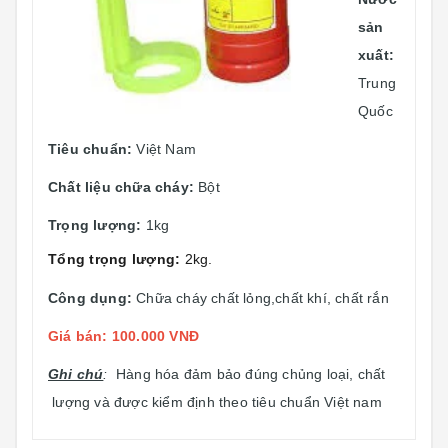
sản
xuất:
Trung
Quốc
Tiêu chuẩn:
Việt Nam
Chất liệu chữa cháy:
Bột
Trọng lượng:
1kg
Tổng trọng lượng:
2kg.
Công dụng:
Chữa cháy chất lỏng,chất khí, chất rắn
Giá bán: 100.000 VNĐ
Ghi chú
:
Hàng hóa đảm bảo đúng chủng loại, chất
lượng và được kiểm định theo tiêu chuẩn Việt nam