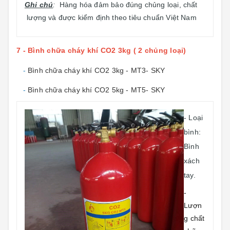
Ghi chú
:
Hàng hóa đảm bảo đúng chủng loại, chất
lượng và được kiểm định theo tiêu chuẩn Việt Nam
7 - Bình chữa cháy khí CO2 3kg ( 2 chủng loại)
-
Bình chữa cháy khí CO2 3kg - MT3- SKY
-
Bình chữa cháy khí CO2 5kg - MT5- SKY
- Loại
bình:
Bình
xách
tay.
-
Lượn
g chất