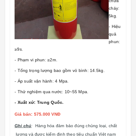
chữa
cháy:
5kg.
- Hiệu
quả
phun:
≥9s.
- Phạm vi phun: ≥2m.
- Tổng trọng lượng bao gồm vỏ bình: 14.5kg.
- Áp suất vận hành: 4 Mpa.
- Thử nghiệm qua nước: 10~55 Mpa.
- Xuất xứ: Trung Quốc.
Giá bán: 575.000 VNĐ
Ghi chú
:
Hàng hóa đảm bảo đúng chủng loại, chất
lượng và được kiểm định theo tiêu chuẩn Việt nam