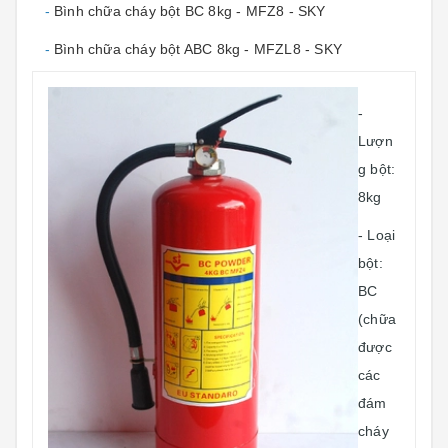
-
Bình chữa cháy bột BC 8kg - MFZ8 - SKY
-
Bình chữa cháy bột ABC 8kg - MFZL8 - SKY
-
Lượn
g bột:
8kg
- Loại
bột:
BC
(chữa
được
các
đám
cháy