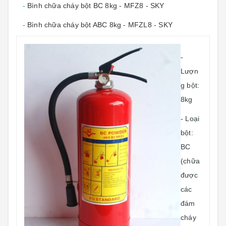
-
Bình chữa cháy bột BC 8kg - MFZ8 - SKY
-
Bình chữa cháy bột ABC 8kg - MFZL8 - SKY
-
Lượn
g bột:
8kg
- Loại
bột:
BC
(chữa
được
các
đám
cháy