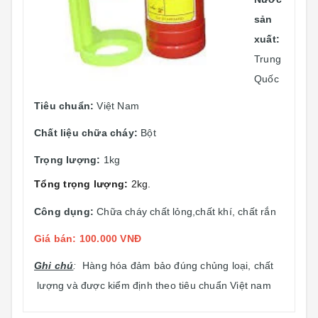
sản
xuất:
Trung
Quốc
Tiêu chuẩn:
Việt Nam
Chất liệu chữa cháy:
Bột
Trọng lượng:
1kg
Tổng trọng lượng:
2kg.
Công dụng:
Chữa cháy chất lỏng,chất khí, chất rắn
Giá bán: 100.000 VNĐ
Ghi chú
:
Hàng hóa đảm bảo đúng chủng loại, chất
lượng và được kiểm định theo tiêu chuẩn Việt nam