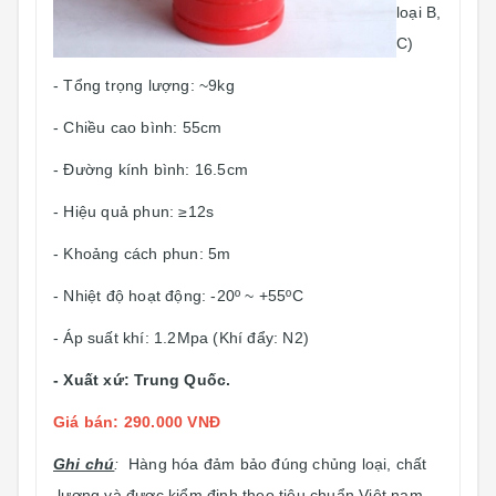
loại B,
C)
- Tổng trọng lượng: ~9kg
- Chiều cao bình: 55cm
- Đường kính bình: 16.5cm
- Hiệu quả phun: ≥12s
- Khoảng cách phun: 5m
- Nhiệt độ hoạt động: -20º ~ +55ºC
- Áp suất khí: 1.2Mpa (Khí đẩy: N2)
- Xuất xứ: Trung Quốc.
Giá bán: 290.000 VNĐ
Ghi chú
:
Hàng hóa đảm bảo đúng chủng loại, chất
lượng và được kiểm định theo tiêu chuẩn Việt nam