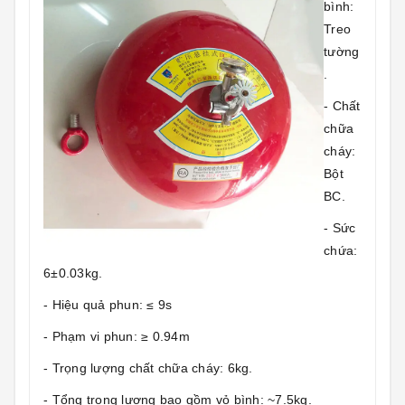
bình:
Treo
tường
.
- Chất
chữa
cháy:
Bột
BC.
- Sức
chứa:
6±0.03kg.
- Hiệu quả phun: ≤ 9s
- Phạm vi phun: ≥ 0.94m
- Trọng lượng chất chữa cháy: 6kg.
- Tổng trọng lượng bao gồm vỏ bình: ~7.5kg.