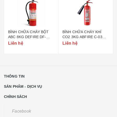
BÌNH CHỮA CHÁY BỘT
BÌNH CHỮA CHÁY KHÍ
ABC 8KG DEFIRE DF-
CO2 3KG ABFIRE C-03
ABC8 (BỘ CÔNG AN)
(TEM BỘ CÔNG AN)
Liên hệ
Liên hệ
THÔNG TIN
SẢN PHẨM - DỊCH VỤ
CHÍNH SÁCH
Facebook