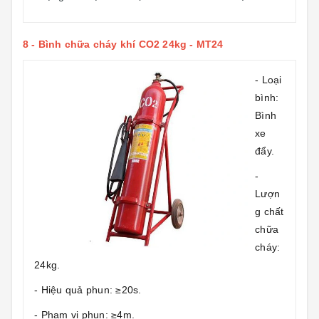
8 -
Bình chữa cháy khí CO2 24kg - MT24
- Loại
bình:
Bình
xe
đẩy.
-
Lượn
g chất
chữa
cháy:
24kg.
- Hiệu quả phun: ≥20s.
- Phạm vi phun: ≥4m.