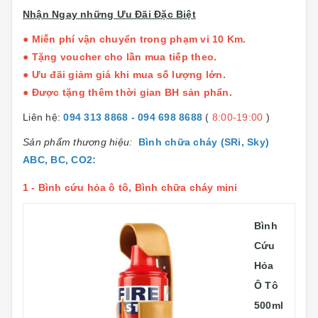
Nhận Ngay những Ưu Đãi Đặc Biệt
● Miễn phí vận chuyển trong phạm vi 10 Km.
● Tặng voucher cho lần mua tiếp theo.
● Ưu đãi giảm giá khi mua số lượng lớn.
● Được tặng thêm thời gian BH sản phẩn.
Liên hệ:
094 313 8868 - 094 698 8688
(
8:00-19:00
)
Sản phẩm thương hiệu:
Bình chữa cháy (SRi, Sky)
ABC, BC, CO2
:
1 -
Bình cứu hỏa ô tô, Bình chữa cháy mini
Bình
Cứu
Hỏa
Ô Tô
500ml