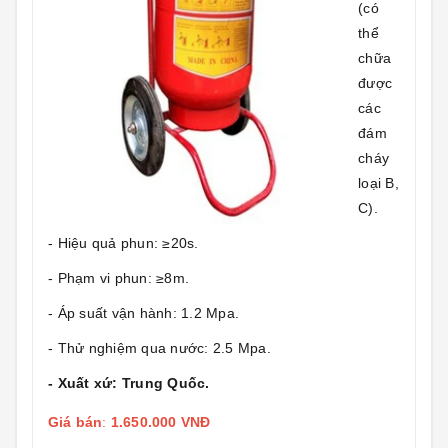
(có
thể
chữa
được
các
đám
cháy
loại B,
C).
- Hiệu quả phun: ≥20s.
- Phạm vi phun: ≥8m.
- Áp suất vận hành: 1.2 Mpa.
- Thử nghiệm qua nước: 2.5 Mpa.
- Xuất xứ: Trung Quốc.
Giá bán
:
1.650.000 VNĐ