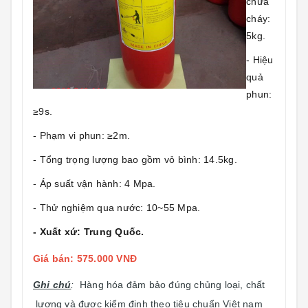
chữa
cháy:
5kg.
- Hiệu
quả
phun:
≥9s.
- Phạm vi phun: ≥2m.
- Tổng trọng lượng bao gồm vỏ bình: 14.5kg.
- Áp suất vận hành: 4 Mpa.
- Thử nghiệm qua nước: 10~55 Mpa.
- Xuất xứ: Trung Quốc.
Giá bán: 575.000 VNĐ
Ghi chú
:
Hàng hóa đảm bảo đúng chủng loại, chất
lượng và được kiểm định theo tiêu chuẩn Việt nam