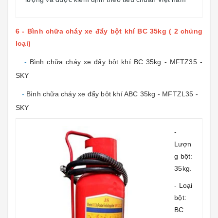
6 - Bình chữa cháy xe đẩy bột khí BC 35kg ( 2 chủng
loại)
-
Bình chữa cháy xe đẩy bột khí BC 35kg - MFTZ35 -
SKY
-
Bình chữa cháy xe đẩy bột khí ABC 35kg - MFTZL35 -
SKY
-
Lượn
g bột:
35kg.
- Loại
bột:
BC