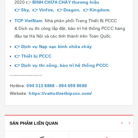
2020 👉
BÌNH CHỮA CHÁY
thương hiệu
👉
Sky
, 👉
Vinfire
, 👉
Dragon
, 👉
Kingdom
.
TCP VietNam
Nhà phân phối Trang Thiết Bị PCCC
& Dịch vụ thi công lắp đặt, bảo trì hệ thống PCCC hàng
đầu tại Hà Nội và các tỉnh thành trên Toàn Quốc.
👉
Dịch vụ Nạp sạc bình chữa cháy
👉 T
hiết bị PCCC
👉
Dịch vụ thi công, bảo trì hệ thống PCCC
--------------------
Hotline:
094 313 8868 - 094 698 8688
Website
:
https://vattuthietbipccc.com/
SẢN PHẨM LIÊN QUAN