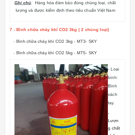
Ghi chú
:
Hàng hóa đảm bảo đúng chủng loại, chất
lượng và được kiểm định theo tiêu chuẩn Việt Nam
7 - Bình chữa cháy khí CO2 3kg ( 2 chủng loại)
-
Bình chữa cháy khí CO2 3kg - MT3- SKY
-
Bình chữa cháy khí CO2 5kg - MT5- SKY
- Loại
bình:
Bình
xách
tay.
-
Lượn
g chất