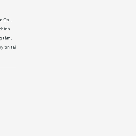
́c Oai,
chính
ng tâm,
 tín tại