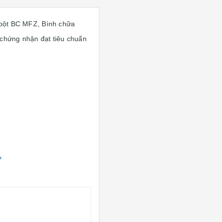
on bột BC MFZ, Bình chữa
 chứng nhận đạt tiêu chuẩn
y