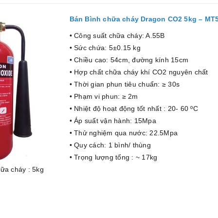
Bán Bình chữa cháy Dragon CO2 5kg – MT
• Công suất chữa cháy: A.55B
• Sức chứa: 5±0.15 kg
• Chiều cao: 54cm, đường kính 15cm
• Hợp chất chữa cháy khí CO2 nguyên chất
• Thời gian phun tiêu chuẩn: ≥ 30s
• Phạm vi phun: ≥ 2m
• Nhiệt độ hoạt động tốt nhất : 20- 60 ºC
• Áp suất vận hành: 15Mpa
• Thử nghiệm qua nước: 22.5Mpa
• Quy cách: 1 bình/ thùng
• Trọng lượng tổng : ~ 17kg
ữa cháy : 5kg