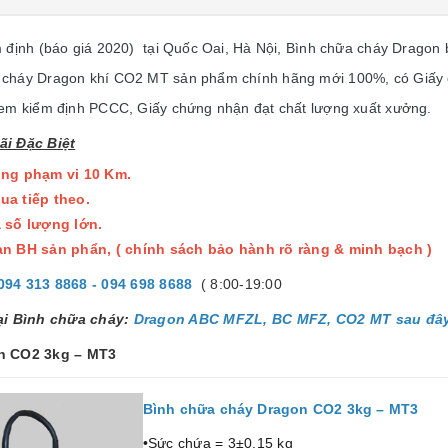
 định (báo giá 2020) tại Quốc Oai, Hà Nội, Bình chữa cháy Drag
háy Dragon khí CO2 MT sản phẩm chính hãng mới 100%, có Giấy
tem kiểm định PCCC, Giấy chứng nhận đạt chất lượng xuất xưởng.
i Đặc Biệt
ong phạm vi 10 Km.
ua tiếp theo.
 số lượng lớn.
an BH sản phẩn, ( chính sách bảo hành rõ ràng & minh bạch )
094 313 8868 - 094 698 8688
( 8:00-19:00
oại Bình chữa cháy:
Dragon ABC MFZL, BC MFZ, CO2 MT sau đâ
on CO2 3kg – MT3
Bình chữa cháy Dragon CO2 3kg – MT3
•Sức chứa = 3±0.15 kg