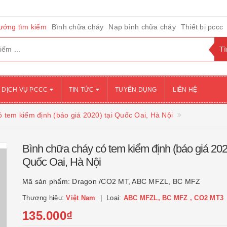
ướng tìm kiếm
Bình chữa cháy
Nạp bình chữa cháy
Thiết bị pccc
DỊCH VỤ PCCC
TIN TỨC
TUYỂN DỤNG
LIÊN HỆ
tem kiểm định (báo giá 2020) tại Quốc Oai, Hà Nội
Bình chữa cháy có tem kiểm định (báo giá 2020
Quốc Oai, Hà Nội
Mã sản phẩm:
Dragon /CO2 MT, ABC MFZL, BC MFZ
Thương hiệu:
Việt Nam
Loại:
ABC MFZL, BC MFZ , CO2 MT3
135.000₫