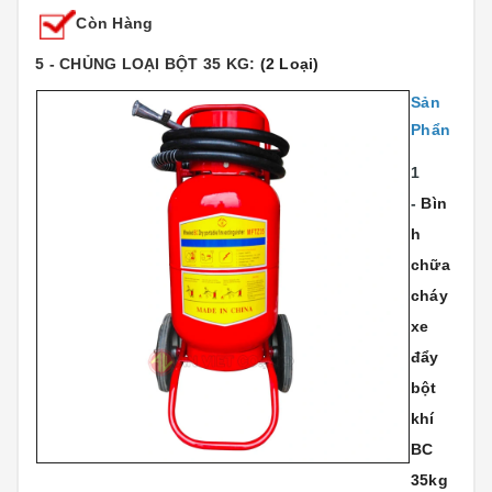
Còn Hàng
5 - CHỦNG LOẠI BỘT 35 KG:
(2 Loại)
Sản
Phẩn
1
-
Bìn
h
chữa
cháy
xe
đẩy
bột
khí
BC
35kg