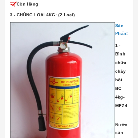
Còn Hàng
3
- CHỦNG LOẠI 4KG: (2 Loại)
Sản
Phẩn:
1 -
Bình
chữa
cháy
bột
BC
4kg-
MFZ4
Nước
sản