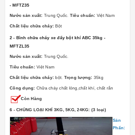
- MFTZ35
Nước sản xuất:
Trung Quốc.
Tiêu chuẩn:
Việt Nam
Chất liệu chữa cháy:
Bột
2 - Bình chữa cháy xe đẩy bột khí ABC 35kg -
MFTZL35
Nước sản xuất:
Trung Quốc.
Tiêu chuẩn:
Việt Nam
Chất liệu chữa cháy:
bột.
Trọng lượng:
35kg
Công dụng:
Chữa cháy chất lỏng,chất khí, chất rắn
Còn Hàng
6 - CHỦNG LOẠI KHÍ 3KG, 5KG, 24KG: (3 loại)
Sản
Phẩn: