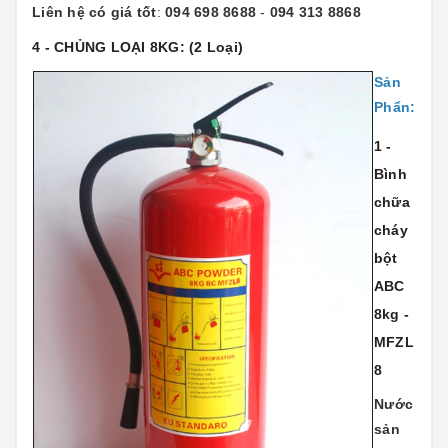
Liên hệ có giá tốt
:
094 698 8688
-
094 313 8868
4 - CHỦNG LOẠI 8KG:
(2 Loại)
Sản
Phẩn:
1 -
Bình
chữa
cháy
bột
ABC
8kg -
MFZL
8
Nước
sản