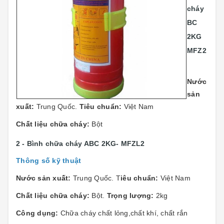
cháy
BC
2KG
MFZ2
Nước
sản
xuất:
Trung Quốc.
Tiêu chuẩn:
Việt Nam
Chất liệu chữa cháy:
Bột
2 - Bình chữa cháy ABC 2KG- MFZL2
Thông số kỹ thuật
Nước sản xuất:
Trung Quốc. T
iêu chuẩn:
Việt Nam
Chất liệu chữa cháy:
Bột.
Trọng lượng:
2kg
Công dụng:
Chữa cháy chất lỏng,chất khí, chất rắn