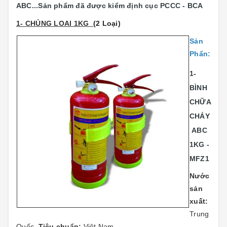
ABC...
Sản phẩm đã được kiểm định cục PCCC - BCA
1- CHỦNG LOAI 1KG
(2 Loại)
Sản
Phẩn:
1-
BÌNH
CHỮA
CHÁY
ABC
1KG -
MFZ1
Nước
sản
xuất:
Trung
Quốc.
Tiêu chuẩn:
Việt Nam