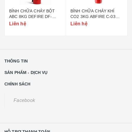
BÌNH CHỮA CHÁY BỘT
BÌNH CHỮA CHÁY KHÍ
ABC 8KG DEFIRE DF-
CO2 3KG ABFIRE C-03
ABC8 (BỘ CÔNG AN)
(TEM BỘ CÔNG AN)
Liên hệ
Liên hệ
THÔNG TIN
SẢN PHẨM - DỊCH VỤ
CHÍNH SÁCH
Facebook
HỖ TRỢ THANH TOÁN