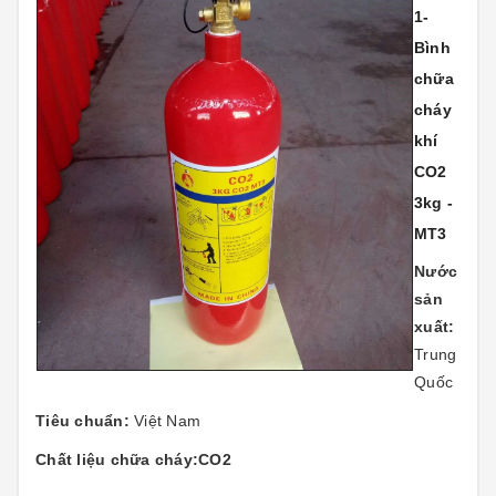
1-
Bình
chữa
cháy
khí
CO2
3kg -
MT3
Nước
sản
xuất:
Trung
Quốc
Tiêu chuẩn:
Việt Nam
Chất liệu chữa cháy:CO2