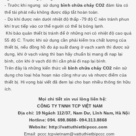
- Trước khi ngưng sử dụng
bình chữa cháy CO2
đám lửa có
thể tái phát nếu không được dập tắt hoàn toàn.
- Do khí được nén dưới nhiệt độ thấp -79 độ C nên tránh phun
khí trực tiếp vào cơ thể người có thể bị bỏng lạnh.
Khi bảo quản thiết bị tránh để ở những nơi có nhiệt độ cao quá
55 độ C. Trước khi sử dụng cần phải kiểm tra chất lượng của
thiết bị, nếu đồng hồ đo áp suất đang ở vạch xanh thì được sử
dụng, khi ở vạch vàng thì bạn hãy chuẩn bị mang đi nạp lại
bình, còn khi ở vạch đỏ thì cần phải đi nạp lại bình.
Trên đây là những kiến thức về
bình chữa cháy CO2
nên sử
dụng cho loại hỏa hoạn nào cũng như ưu và nhược điểm của
thiết bị. Hi vọng bài viết đã đem lại cho bạn nhiều thông tin hữu
ích.
Mọi chi tiết xin vui lòng liên hệ:
CÔNG TY TNNH TCP VIỆT NAM
Địa chỉ: 19 Ngách 112/37, Nam Dư, Lĩnh Nam, Hà Nội
Hotline: 094. 698.8688- 094.313.8868
Website: http://vattuthietbipccc.com
Email: pccc.tcpvietnam@vattuthietbipccc.com