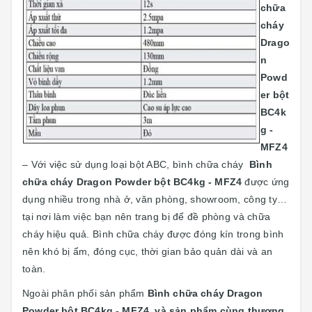
chữa
cháy
Drago
n
Powd
er bột
BC4k
g -
MFZ4
– Với việc sử dụng loại bột ABC, bình chữa cháy
Bình
chữa cháy Dragon Powder bột BC4kg - MFZ4
được ứng
dụng nhiều trong nhà ở, văn phòng, showroom, công ty…
tại nơi làm việc bạn nên trang bị để đề phòng và chữa
cháy hiệu quả. Bình chữa cháy được đóng kín trong bình
nên khó bị ẩm, đóng cục, thời gian bảo quản dài và an
toàn.
Ngoài phân phối sản phẩm
Bình chữa cháy Dragon
Powder bột BC4kg - MFZ4, và
sản phẩm cùng thương