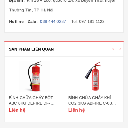
Địa chỉ
: Km 16 + 200, quốc lộ 1A, xã Duyên Thái, huyện
Thường Tín, TP Hà Nội
Hotline - Zalo
:
038 444 0287
- Tel: 097 181 1122
SẢN PHẨM LIÊN QUAN
BÌNH CHỮA CHÁY BỘT
BÌNH CHỮA CHÁY KHÍ
ABC 8KG DEFIRE DF-
CO2 3KG ABFIRE C-03
ABC8 (BỘ CÔNG AN)
(TEM BỘ CÔNG AN)
Liên hệ
Liên hệ