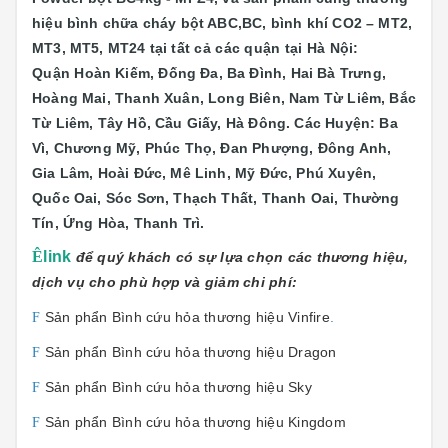
hiệu bình chữa cháy bột ABC,BC, bình khí CO2 – MT2,
MT3, MT5, MT24 tại
tất cả các quận tại Hà Nội:
Quận
Hoàn Kiếm, Đống Đa, Ba Đình, Hai Bà Trưng,
Hoàng Mai, Thanh Xuân, Long Biên, Nam Từ Liêm, Bắc
Từ Liêm, Tây Hồ, Cầu Giấy, Hà Đông. Các Huyện: Ba
Vì, Chương Mỹ, Phúc Thọ, Đan Phượng, Đông Anh,
Gia Lâm, Hoài Đức, Mê Linh, Mỹ Đức, Phú Xuyên,
Quốc Oai, Sóc Sơn, Thạch Thất, Thanh Oai, Thường
Tín, Ứng Hòa, Thanh Trì.
Ê
link
để quý khách có sự lựa chọn các thương hiệu,
dịch vụ cho phù hợp và giảm chi phí:
Sản phẩn Bình cứu hỏa thương hiệu Vinfire
.
F
Sản phẩn Bình cứu hỏa thương hiệu Dragon
F
Sản phẩn Bình cứu hỏa thương hiệu Sky
F
Sản phẩn Bình cứu hỏa thương hiệu Kingdom
F