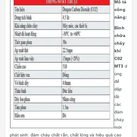
Mô tả
công
năng:
Bình
chữa
cháy
khí
C02
MT3
d
ùng
để
dập
tắt
các
đám
cháy
mới
phát sinh: đám cháy chất rắn, chất lỏng và hiệu quả cao