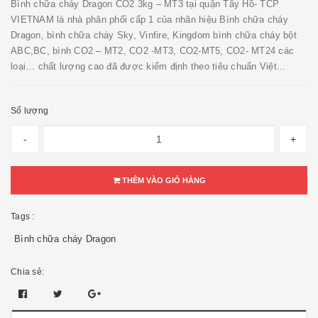
Bình chữa cháy Dragon CO2 3kg – MT3 tại quận Tây Hồ- TCP
VIETNAM là nhà phân phối cấp 1 của nhãn hiệu Bình chữa cháy
Dragon, bình chữa cháy Sky, Vinfire, Kingdom bình chữa cháy bột
ABC,BC, bình CO2 – MT2, CO2 -MT3, CO2-MT5, CO2- MT24 các
loại… chất lượng cao đã được kiểm định theo tiêu chuẩn Việt...
Số lượng
-
+
THÊM VÀO GIỎ HÀNG
Tags :
Bình chữa cháy Dragon
Chia sẻ: