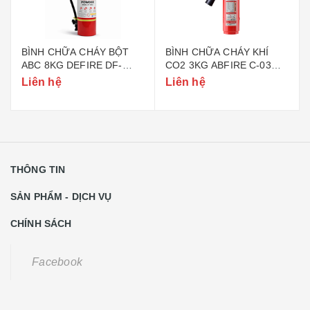
BÌNH CHỮA CHÁY BỘT
BÌNH CHỮA CHÁY KHÍ
ABC 8KG DEFIRE DF-
CO2 3KG ABFIRE C-03
ABC8 (BỘ CÔNG AN)
(TEM BỘ CÔNG AN)
Liên hệ
Liên hệ
THÔNG TIN
SẢN PHẨM - DỊCH VỤ
CHÍNH SÁCH
Facebook