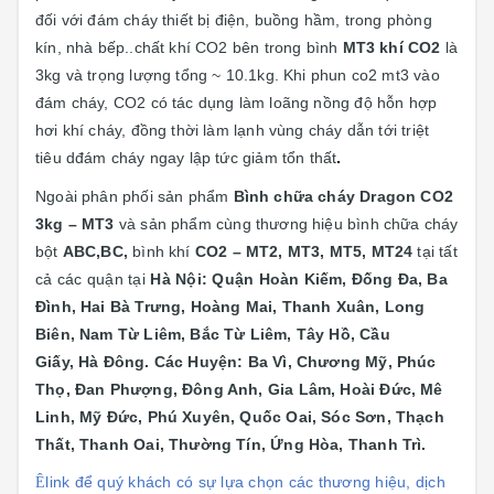
đối với đám cháy thiết bị điện, buồng hầm, trong phòng
kín, nhà bếp..chất khí CO2 bên trong bình
MT3 khí CO2
là
3kg và trọng lượng tổng ~ 10.1kg. Khi phun co2 mt3 vào
đám cháy, CO2 có tác dụng làm loãng nồng độ hỗn hợp
hơi khí cháy, đồng thời làm lạnh vùng cháy dẫn tới triệt
tiêu dđám cháy ngay lập tức giảm tổn thất
.
Ngoài phân phối sản phẩm
Bình chữa cháy Dragon CO2
3kg – MT3
và sản phẩm cùng thương hiệu bình chữa cháy
bột
ABC,BC,
bình khí
CO2 – MT2, MT3, MT5, MT24
tại
tất
cả các quận tại
Hà Nội: Quận
Hoàn Kiếm, Đống Đa, Ba
Đình, Hai Bà Trưng, Hoàng Mai, Thanh Xuân, Long
Biên, Nam Từ Liêm, Bắc Từ Liêm, Tây Hồ, Cầu
Giấy, Hà Đông. Các Huyện: Ba Vì, Chương Mỹ, Phúc
Thọ, Đan Phượng, Đông Anh, Gia Lâm, Hoài Đức, Mê
Linh, Mỹ Đức, Phú Xuyên, Quốc Oai, Sóc Sơn, Thạch
Thất, Thanh Oai, Thường Tín, Ứng Hòa, Thanh Trì.
link để quý khách có sự lựa chọn các thương hiệu, dịch
Ê