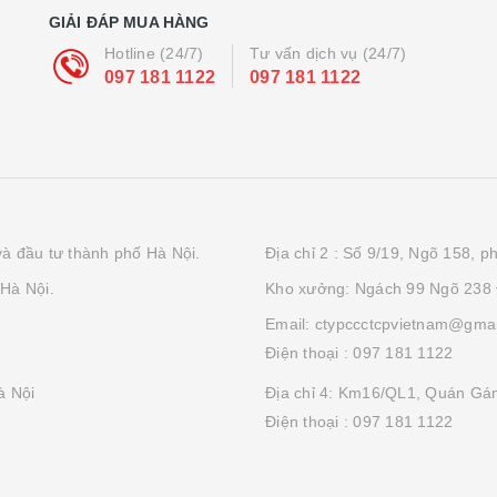
GIẢI ĐÁP MUA HÀNG
Hotline (24/7)
Tư vấn dịch vụ (24/7)
097 181 1122
097 181 1122
à đầu tư thành phố Hà Nội.
Địa chỉ 2 : Số 9/19, Ngõ 158, 
Hà Nội.
Kho xưởng: Ngách 99 Ngõ 238
Email: ctypccctcpvietnam@gma
Điện thoại :
097 181 1122
à Nội
Địa chỉ 4: Km16/QL1, Quán Gán
Điện thoại :
097 181 1122
M
|
Cung cấp bởi
Sapo