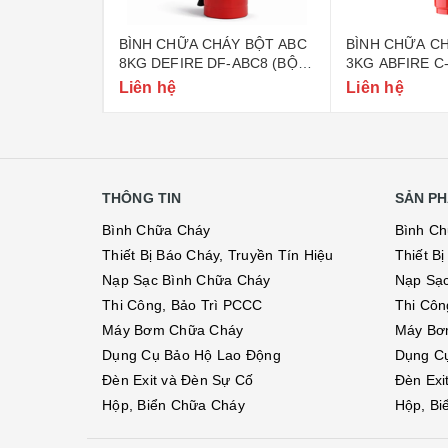
ÁY BỘT ABC
BÌNH CHỮA CHÁY BỘT ABC
BÌNH CHỮA CH
-ABC4 (BỘ
8KG DEFIRE DF-ABC8 (BỘ
3KG ABFIRE C
CÔNG AN)
CÔNG AN)
Liên hệ
Liên hệ
THÔNG TIN
SẢN PH
Bình Chữa Cháy
Bình C
Thiết Bị Báo Cháy, Truyền Tín Hiệu
Thiết B
Nạp Sạc Bình Chữa Cháy
Nạp Sạ
Thi Công, Bảo Trì PCCC
Thi Côn
Máy Bơm Chữa Cháy
Máy Bơ
Dụng Cụ Bảo Hộ Lao Động
Dụng C
Đèn Exit và Đèn Sự Cố
Đèn Exi
Hộp, Biển Chữa Cháy
Hộp, Bi