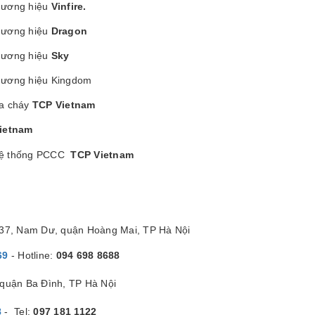
hương hiệu
Vinfire.
hương hiệu
Dragon
hương hiệu
Sky
hương hiệu Kingdom
ữa cháy
TCP Vietnam
ietnam
ì hệ thống PCCC
TCP Vietnam
/37, Nam Dư, quận Hoàng Mai, TP Hà Nội
69
- Hotline:
094 698 8688
quận Ba Đình, TP Hà Nội
8
- Tel:
097 181 1122