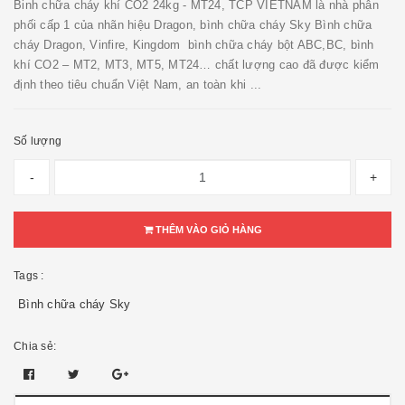
Binh chữa cháy khí CO2 24kg - MT24, TCP VIETNAM là nhà phân
phối cấp 1 của nhãn hiệu Dragon, bình chữa cháy Sky Bình chữa
cháy Dragon, Vinfire, Kingdom bình chữa cháy bột ABC,BC, bình
khí CO2 – MT2, MT3, MT5, MT24… chất lượng cao đã được kiểm
định theo tiêu chuẩn Việt Nam, an toàn khi ...
Số lượng
-
+
THÊM VÀO GIỎ HÀNG
Tags :
Bình chữa cháy Sky
Chia sẻ: