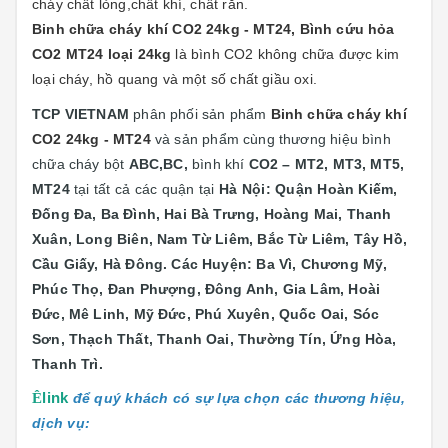
cháy chất lỏng,chất khí, chất rắn.
Binh chữa cháy khí CO2 24kg - MT24,
Bình cứu hỏa
CO2 MT24 loại 24kg
là bình CO2 không chữa được kim
loại cháy, hồ quang và một số chất giầu oxi.
TCP VIETNAM
phân phối sản phẩm
Binh chữa cháy khí
CO2 24kg - MT24
và sản phẩm cùng thương hiệu bình
chữa cháy bột
ABC,BC,
bình khí
CO2 – MT2, MT3, MT5,
MT24
tại
tất cả các quận tại
Hà Nội: Quận
Hoàn Kiếm,
Đống Đa, Ba Đình, Hai Bà Trưng, Hoàng Mai, Thanh
Xuân, Long Biên, Nam Từ Liêm, Bắc Từ Liêm, Tây Hồ,
Cầu Giấy, Hà Đông. Các Huyện: Ba Vì, Chương Mỹ,
Phúc Thọ, Đan Phượng, Đông Anh, Gia Lâm, Hoài
Đức, Mê Linh, Mỹ Đức, Phú Xuyên, Quốc Oai, Sóc
Sơn, Thạch Thất, Thanh Oai, Thường Tín, Ứng Hòa,
Thanh Trì.
Ê
link
để quý khách có sự lựa chọn các thương hiệu,
dịch vụ: