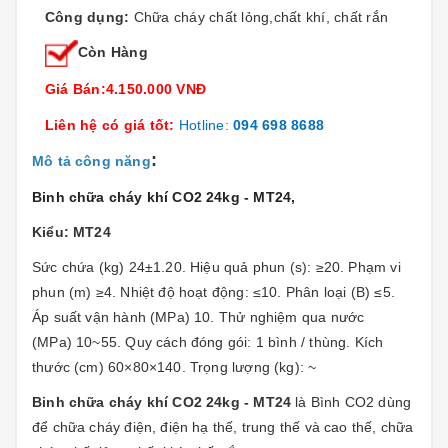
Công dụng:
Chữa cháy chất lỏng,chất khí, chất rắn
Còn Hàng
Giá Bán:4.150.000 VNĐ
Liên hệ có giá tốt:
Hotline:
094 698 8688
:
Mô tả công năng
Binh chữa cháy khí CO2 24kg - MT24
,
Kiểu: MT24
Sức chứa (kg) 24±1.20. Hiệu quả phun (s): ≥20. Phạm vi
phun (m) ≥4. Nhiệt độ hoạt động: ≤10. Phân loại (B) ≤5.
Áp suất vận hành (MPa) 10. Thử nghiệm qua nước
(MPa) 10~55. Quy cách đóng gói: 1 bình / thùng. Kích
thước (cm) 60×80×140. Trọng lượng (kg): ~
Binh chữa cháy khí CO2 24kg - MT24
là Bình CO2 dùng
để chữa cháy điện, điện hạ thế, trung thế và cao thế, chữa