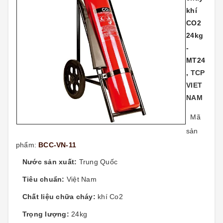
khí
CO2
24kg
-
MT24
,
TCP
VIET
NAM
Mã
sản
phẩm:
BCC-VN-11
Nước sản xuất:
Trung Quốc
Tiêu chuẩn:
Việt Nam
Chất liệu chữa cháy:
khí Co2
Trọng lượng:
24kg