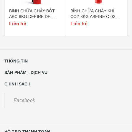
BÌNH CHỮA CHÁY BỘT
BÌNH CHỮA CHÁY KHÍ
ABC 8KG DEFIRE DF-
CO2 3KG ABFIRE C-03
ABC8 (BỘ CÔNG AN)
(TEM BỘ CÔNG AN)
Liên hệ
Liên hệ
THÔNG TIN
SẢN PHẨM - DỊCH VỤ
CHÍNH SÁCH
Facebook
HỖ TRỢ THANH TOÁN