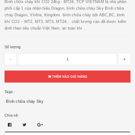
Binh chữa cháy khí CO2 24kg - MT24, TCP VIETNAM là nhà phân
phối cấp 1 của nhãn hiệu Dragon, bình chữa cháy Sky Bình chữa
cháy Dragon, Vinfire, Kingdom bình chữa cháy bột ABC,BC, bình
khí CO2 – MT2, MT3, MT5, MT24… chất lượng cao đã được kiểm
định theo tiêu chuẩn Việt Nam, an toàn khi ...
Số lượng
-
+
THÊM VÀO GIỎ HÀNG
Tags :
Bình chữa cháy Sky
Chia sẻ: