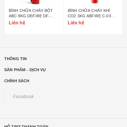
BÌNH CHỮA CHÁY BỘT
BÌNH CHỮA CHÁY KHÍ
ABC 8KG DEFIRE DF-
CO2 3KG ABFIRE C-03
ABC8 (BỘ CÔNG AN)
(TEM BỘ CÔNG AN)
Liên hệ
Liên hệ
THÔNG TIN
SẢN PHẨM - DỊCH VỤ
CHÍNH SÁCH
Facebook
HỖ TRỢ THANH TOÁN