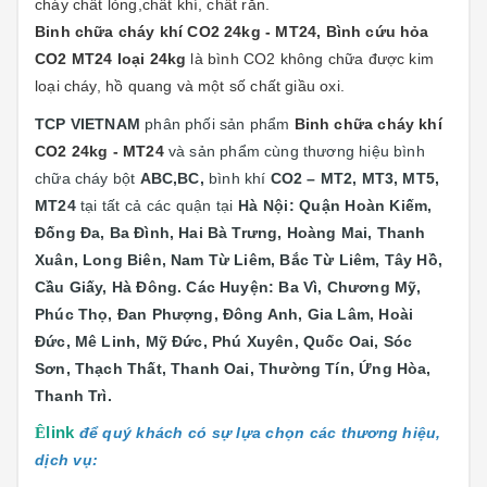
cháy chất lỏng,chất khí, chất rắn.
Binh chữa cháy khí CO2 24kg - MT24,
Bình cứu hỏa
CO2 MT24 loại 24kg
là bình CO2 không chữa được kim
loại cháy, hồ quang và một số chất giầu oxi.
TCP VIETNAM
phân phối sản phẩm
Binh chữa cháy khí
CO2 24kg - MT24
và sản phẩm cùng thương hiệu bình
chữa cháy bột
ABC,BC,
bình khí
CO2 – MT2, MT3, MT5,
MT24
tại
tất cả các quận tại
Hà Nội: Quận
Hoàn Kiếm,
Đống Đa, Ba Đình, Hai Bà Trưng, Hoàng Mai, Thanh
Xuân, Long Biên, Nam Từ Liêm, Bắc Từ Liêm, Tây Hồ,
Cầu Giấy, Hà Đông. Các Huyện: Ba Vì, Chương Mỹ,
Phúc Thọ, Đan Phượng, Đông Anh, Gia Lâm, Hoài
Đức, Mê Linh, Mỹ Đức, Phú Xuyên, Quốc Oai, Sóc
Sơn, Thạch Thất, Thanh Oai, Thường Tín, Ứng Hòa,
Thanh Trì.
Ê
link
để quý khách có sự lựa chọn các thương hiệu,
dịch vụ: