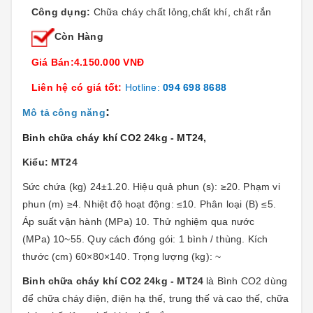
Công dụng:
Chữa cháy chất lỏng,chất khí, chất rắn
Còn Hàng
Giá Bán:4.150.000 VNĐ
Liên hệ có giá tốt:
Hotline:
094 698 8688
:
Mô tả công năng
Binh chữa cháy khí CO2 24kg - MT24
,
Kiểu: MT24
Sức chứa (kg) 24±1.20. Hiệu quả phun (s): ≥20. Phạm vi
phun (m) ≥4. Nhiệt độ hoạt động: ≤10. Phân loại (B) ≤5.
Áp suất vận hành (MPa) 10. Thử nghiệm qua nước
(MPa) 10~55. Quy cách đóng gói: 1 bình / thùng. Kích
thước (cm) 60×80×140. Trọng lượng (kg): ~
Binh chữa cháy khí CO2 24kg - MT24
là Bình CO2 dùng
để chữa cháy điện, điện hạ thế, trung thế và cao thế, chữa