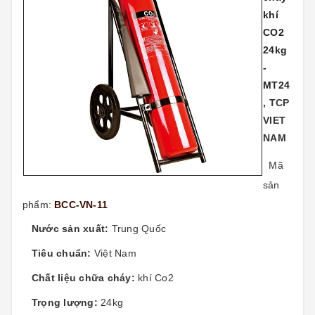
khí
CO2
24kg
-
MT24
,
TCP
VIET
NAM
Mã
sản
phẩm:
BCC-VN-11
Nước sản xuất:
Trung Quốc
Tiêu chuẩn:
Việt Nam
Chất liệu chữa cháy:
khí Co2
Trọng lượng:
24kg