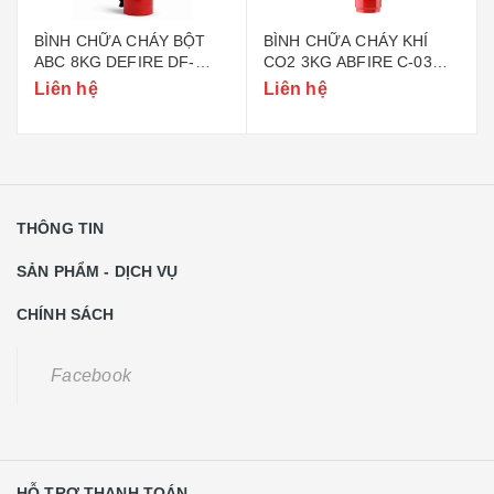
BÌNH CHỮA CHÁY BỘT
BÌNH CHỮA CHÁY KHÍ
ABC 8KG DEFIRE DF-
CO2 3KG ABFIRE C-03
ABC8 (BỘ CÔNG AN)
(TEM BỘ CÔNG AN)
Liên hệ
Liên hệ
THÔNG TIN
SẢN PHẨM - DỊCH VỤ
CHÍNH SÁCH
Facebook
HỖ TRỢ THANH TOÁN