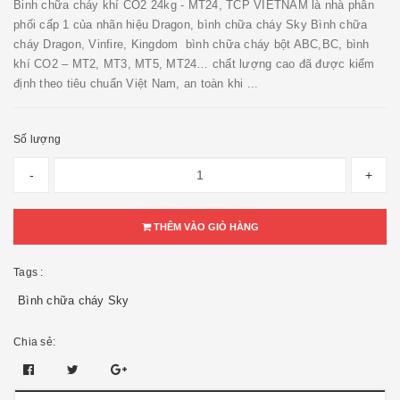
Binh chữa cháy khí CO2 24kg - MT24, TCP VIETNAM là nhà phân
phối cấp 1 của nhãn hiệu Dragon, bình chữa cháy Sky Bình chữa
cháy Dragon, Vinfire, Kingdom bình chữa cháy bột ABC,BC, bình
khí CO2 – MT2, MT3, MT5, MT24… chất lượng cao đã được kiểm
định theo tiêu chuẩn Việt Nam, an toàn khi ...
Số lượng
-
+
THÊM VÀO GIỎ HÀNG
Tags :
Bình chữa cháy Sky
Chia sẻ: