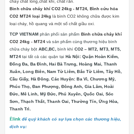
cháy chất lỏng,chất khí, chất rắn.
Binh chữa cháy khí CO2 24kg - MT24,
Bình cứu hỏa
CO2 MT24 loại 24kg
là bình CO2 không chữa được kim
loại cháy, hồ quang và một số chất giầu oxi.
TCP VIETNAM
phân phối sản phẩm
Binh chữa cháy khí
CO2 24kg - MT24
và sản phẩm cùng thương hiệu bình
chữa cháy bột
ABC,BC,
bình khí
CO2 – MT2, MT3, MT5,
MT24
tại
tất cả các quận tại
Hà Nội: Quận
Hoàn Kiếm,
Đống Đa, Ba Đình, Hai Bà Trưng, Hoàng Mai, Thanh
Xuân, Long Biên, Nam Từ Liêm, Bắc Từ Liêm, Tây Hồ,
Cầu Giấy, Hà Đông. Các Huyện: Ba Vì, Chương Mỹ,
Phúc Thọ, Đan Phượng, Đông Anh, Gia Lâm, Hoài
Đức, Mê Linh, Mỹ Đức, Phú Xuyên, Quốc Oai, Sóc
Sơn, Thạch Thất, Thanh Oai, Thường Tín, Ứng Hòa,
Thanh Trì.
Ê
link
để quý khách có sự lựa chọn các thương hiệu,
dịch vụ: