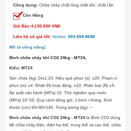
Công dụng:
Chữa cháy chất lỏng,chất khí, chất rắn
Còn Hàng
Giá Bán:4.150.000 VNĐ
Liên hệ có giá tốt:
Hotline:
094 698 8688
:
Mô tả công năng
Binh chữa cháy khí CO2 24kg - MT24
,
Kiểu: MT24
Sức chứa (kg) 24±1.20. Hiệu quả phun (s): ≥20. Phạm vi
phun (m) ≥4. Nhiệt độ hoạt động: ≤10. Phân loại (B) ≤5.
Áp suất vận hành (MPa) 10. Thử nghiệm qua nước
(MPa) 10~55. Quy cách đóng gói: 1 bình / thùng. Kích
thước (cm) 60×80×140. Trọng lượng (kg): ~
Binh chữa cháy khí CO2 24kg - MT24
là Bình CO2 dùng
để chữa cháy điện, điện hạ thế, trung thế và cao thế, chữa