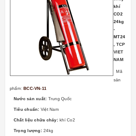
khí
CO2
24kg
-
MT24
,
TCP
VIET
NAM
Mã
sản
phẩm:
BCC-VN-11
Nước sản xuất:
Trung Quốc
Tiêu chuẩn:
Việt Nam
Chất liệu chữa cháy:
khí Co2
Trọng lượng:
24kg