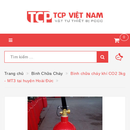
0
Trang chủ
Bình Chữa Cháy
Bình chữa cháy khí CO2 3kg
- MT3 tại huyện Hoài Đức