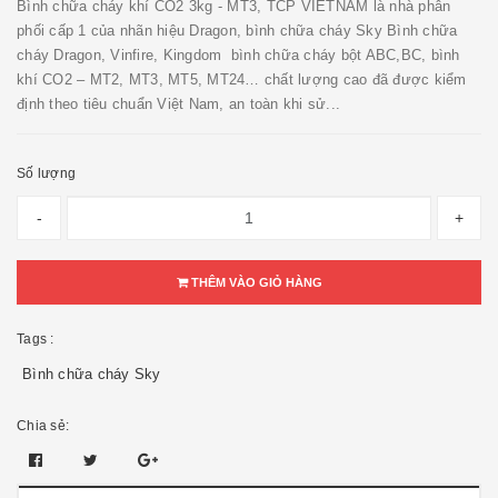
Bình chữa cháy khí CO2 3kg - MT3, TCP VIETNAM là nhà phân
phối cấp 1 của nhãn hiệu Dragon, bình chữa cháy Sky Bình chữa
cháy Dragon, Vinfire, Kingdom bình chữa cháy bột ABC,BC, bình
khí CO2 – MT2, MT3, MT5, MT24… chất lượng cao đã được kiểm
định theo tiêu chuẩn Việt Nam, an toàn khi sử...
Số lượng
-
+
THÊM VÀO GIỎ HÀNG
Tags :
Bình chữa cháy Sky
Chia sẻ: