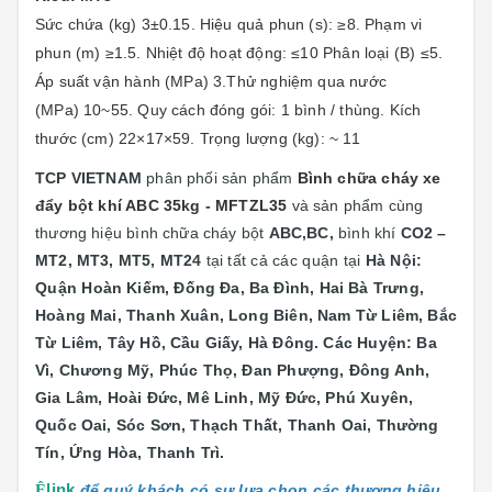
Sức chứa (kg) 3±0.15. Hiệu quả phun (s): ≥8. Phạm vi
phun (m) ≥1.5. Nhiệt độ hoạt động: ≤10 Phân loại (B) ≤5.
Áp suất vận hành (MPa) 3.Thử nghiệm qua nước
(MPa) 10~55. Quy cách đóng gói: 1 bình / thùng. Kích
thước (cm) 22×17×59. Trọng lượng (kg): ~
11
TCP VIETNAM
phân phối sản phẩm
Bình chữa cháy xe
đẩy bột khí ABC 35kg - MFTZL35
và sản phẩm cùng
thương hiệu bình chữa cháy bột
ABC,BC,
bình khí
CO2 –
MT2, MT3, MT5, MT24
tại
tất cả các quận tại
Hà Nội:
Quận
Hoàn Kiếm, Đống Đa, Ba Đình, Hai Bà Trưng,
Hoàng Mai, Thanh Xuân, Long Biên, Nam Từ Liêm, Bắc
Từ Liêm, Tây Hồ, Cầu Giấy, Hà Đông. Các Huyện: Ba
Vì, Chương Mỹ, Phúc Thọ, Đan Phượng, Đông Anh,
Gia Lâm, Hoài Đức, Mê Linh, Mỹ Đức, Phú Xuyên,
Quốc Oai, Sóc Sơn, Thạch Thất, Thanh Oai, Thường
Tín, Ứng Hòa, Thanh Trì.
Ê
link
để quý khách có sự lựa chọn các thương hiệu,