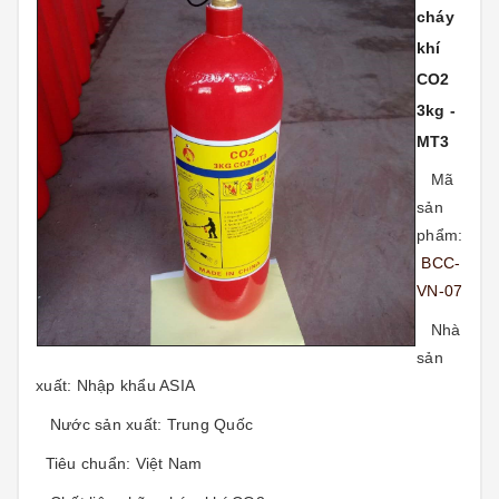
cháy
khí
CO2
3kg -
MT3
Mã
sản
phẩm:
BCC-
VN-07
Nhà
sản
xuất:
Nhập khẩu ASIA
Nước sản xuất:
Trung Quốc
Tiêu chuẩn:
Việt Nam