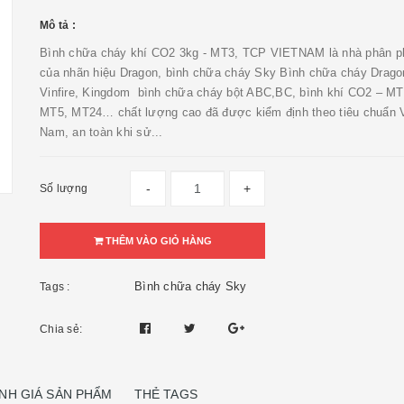
Mô tả :
Bình chữa cháy khí CO2 3kg - MT3, TCP VIETNAM là nhà phân ph
của nhãn hiệu Dragon, bình chữa cháy Sky Bình chữa cháy Drago
Vinfire, Kingdom bình chữa cháy bột ABC,BC, bình khí CO2 – MT
MT5, MT24… chất lượng cao đã được kiểm định theo tiêu chuẩn V
Nam, an toàn khi sử...
-
+
Số lượng
THÊM VÀO GIỎ HÀNG
Bình chữa cháy Sky
Tags :
Chia sẻ:
NH GIÁ SẢN PHẨM
THẺ TAGS