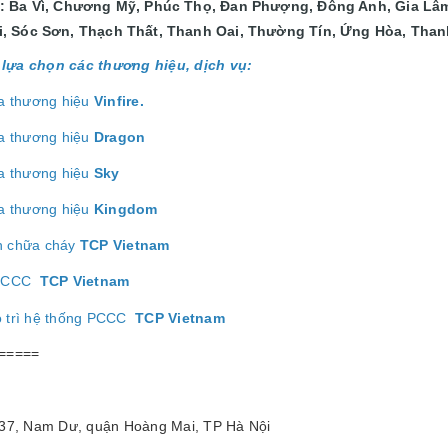
: Ba Vì, Chương Mỹ, Phúc Thọ, Đan Phượng, Đông Anh, Gia Lâm
, Sóc Sơn, Thạch Thất, Thanh Oai, Thường Tín, Ứng Hòa, Thanh
lựa chọn các thương hiệu, dịch vụ:
a thương hiệu
Vinfire.
a thương hiệu
Dragon
a thương hiệu
Sk
y
a thương hiệu
Kingdom
h chữa cháy
TCP Vietnam
ị PCCC
TCP Vietnam
o trì hệ thống PCCC
TCP Vietnam
=====
/37, Nam Dư, quận Hoàng Mai, TP Hà Nội