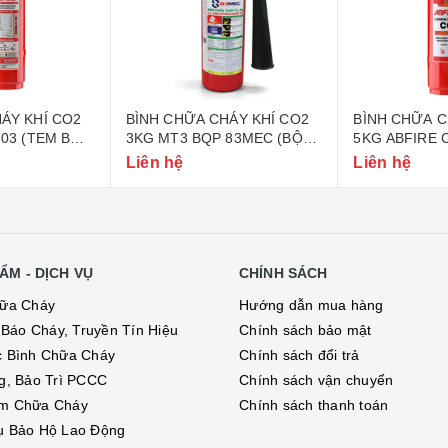
ÁY KHÍ CO2
BÌNH CHỮA CHÁY KHÍ CO2
BÌNH CHỮA C
-03 (TEM BỘ
3KG MT3 BQP 83MEC (BỘ
5KG ABFIRE 
QUỐC PHÒNG)
CÔNG AN)
Liên hệ
Liên hệ
ẨM - DỊCH VỤ
CHÍNH SÁCH
hữa Cháy
Hướng dẫn mua hàng
ị Báo Cháy, Truyền Tín Hiệu
Chính sách bảo mật
c Bình Chữa Cháy
Chính sách đổi trả
g, Bảo Trì PCCC
Chính sách vận chuyển
m Chữa Cháy
Chính sách thanh toán
ụ Bảo Hộ Lao Động