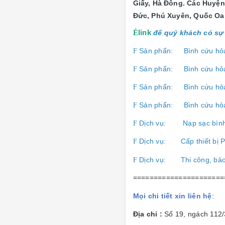
Giấy, Hà Đông. Các Huyện
Đức, Phú Xuyên, Quốc Oai
Ê
link
để quý khách có sự 
Sản phẩn:
Bình cứu hỏ
F
Sản phẩn:
Bình cứu hỏ
F
Sản phẩn:
Bình cứu hỏ
F
Sản phẩn:
Bình cứu hỏ
F
Dịch vụ:
Nạp sạc bìn
F
Dịch vụ:
Cấp thiết b
F
Dịch vụ:
Thi công, bả
F
======================
Mọi chi tiết xin liên hệ
:
Địa chỉ :
Số 19, ngách 112