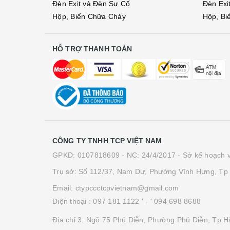
Đèn Exit và Đèn Sự Cố
Đèn Exi
Hộp, Biển Chữa Cháy
Hộp, Bi
HỖ TRỢ THANH TOÁN
CÔNG TY TNHH TCP VIỆT NAM
GPKD: 0107818609 - NC: 24/4/2017 - Sở kế hoạch v
Trụ sở: Số 112/37, Nam Dư, Phường Vĩnh Hưng, Tp 
Email: ctypccctcpvietnam@gmail.com
Điện thoại :
097 181 1122 '
- ' 094 698 8688
Địa chỉ 3: Ngõ 75 Phú Diễn, Phường Phú Diễn, Tp H