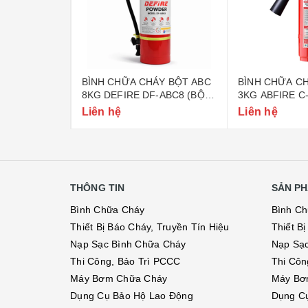
ÁY BỘT ABC
BÌNH CHỮA CHÁY BỘT ABC
BÌNH CHỮA CH
-ABC4 (BỘ
8KG DEFIRE DF-ABC8 (BỘ
3KG ABFIRE C
CÔNG AN)
CÔNG AN)
Liên hệ
Liên hệ
THÔNG TIN
SẢN PH
Bình Chữa Cháy
Bình C
Thiết Bị Báo Cháy, Truyền Tín Hiệu
Thiết B
Nạp Sạc Bình Chữa Cháy
Nạp Sạ
Thi Công, Bảo Trì PCCC
Thi Côn
Máy Bơm Chữa Cháy
Máy Bơ
Dụng Cụ Bảo Hộ Lao Động
Dụng C