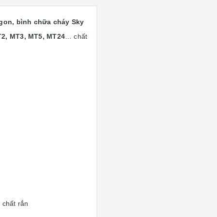
gon, bình chữa cháy Sky
T2, MT3, MT5, MT24
… chất
 chất rắn