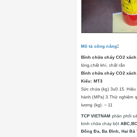
:
Mô tả công năng
Bình chữa cháy CO2 xách
lỏng,chất khí, chất rắn
Bình chữa cháy CO2 xách
Kiểu: MT3
Sức chứa (kg) 3±0.15. Hiệu 
hành (MPa) 3.Thử nghiệm qu
lượng (kg): ~
11
TCP VIETNAM
phân phối 
bình chữa cháy bột
ABC,BC
Đống Đa, Ba Đình, Hai Bà