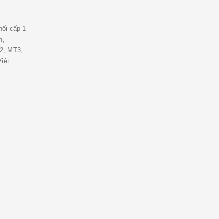
ối cấp 1
n,
2, MT3,
iệt