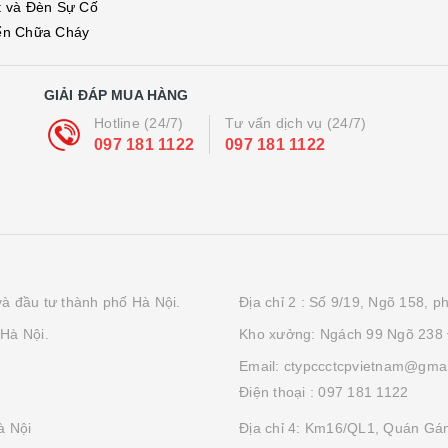
t và Đèn Sự Cố
ển Chữa Cháy
GIẢI ĐÁP MUA HÀNG
Hotline (24/7)
Tư vấn dịch vụ (24/7)
097 181 1122
097 181 1122
à đầu tư thành phố Hà Nội.
Địa chỉ 2 : Số 9/19, Ngõ 158, 
Hà Nội.
Kho xưởng: Ngách 99 Ngõ 238
Email: ctypccctcpvietnam@gma
Điện thoại :
097 181 1122
à Nội
Địa chỉ 4: Km16/QL1, Quán Gán