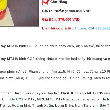
Còn Hàng
Giá thị trường: 400.000 VNĐ
Giá Bán: 370.000 VNĐ
Liên hệ có giá tốt:
Hotline:
094 698 868
 tay MT3
là bình CO2 dùng để chữa cháy điện, điện hạ thế, trung th
 tay MT3
là bình CO2 không chữa được kim loại cháy, hồ quang và mộ
quả phun (s): ≥8. Phạm vi phun (m) ≥1.5. Nhiệt độ hoạt động: ≤10 Ph
a nước (MPa) 10~55. Quy cách đóng gói: 1 bình / thùng. Kích thư
sản phẩm
Bình chữa cháy xe đẩy bột khí ABC 35kg - MFTZL35
và 
,
bình khí
CO2 – MT2, MT3, MT5, MT24
tại
tất cả các quận tại
Hà N
 Trưng, Hoàng Mai, Thanh Xuân, Long Biên, Nam Từ Liêm, Bắc T