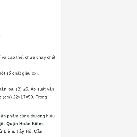
8
ế và cao thế,
chữa cháy chất
t số chất giầu oxi.
ân loại (B) ≤5. Áp suất vận
ớc (cm) 22×17×59. Trọng
sản phẩm cùng thương hiệu
ội: Quận
Hoàn Kiếm,
ừ Liêm, Tây Hồ, Cầu