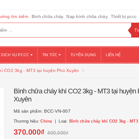
ướng tìm kiếm
Bình chữa cháy
Nạp bình chữa cháy
Thiết bị pccc
DỊCH VỤ PCCC
TIN TỨC
TUYỂN DỤNG
LIÊN HỆ
hí CO2 3kg - MT3 tại huyện Phú Xuyên
Bình chữa cháy khí CO2 3kg - MT3 tại huyện
Xuyên
Mã sản phẩm:
BCC-VN-007
Thương hiệu:
China
Loại:
Bình chữa cháy khí CO2 3kg - MT3
370.000₫
400.000₫