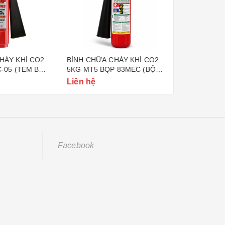
HÁY KHÍ CO2
BÌNH CHỮA CHÁY KHÍ CO2
BÌNH CHỮA 
C-05 (TEM BỘ
5KG MT5 BQP 83MEC (BỘ
6KG BQP 83
QUỐC PHÒNG)
PHÒNG)
Liên hệ
Liên hệ
Facebook