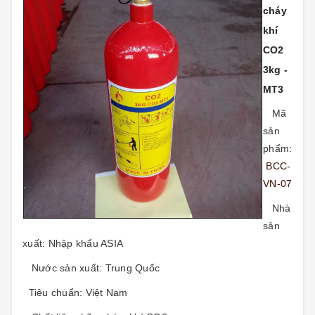
cháy
khí
CO2
3kg -
MT3
Mã
sản
phẩm:
BCC-
VN-07
Nhà
sản
xuất:
Nhập khẩu ASIA
Nước sản xuất:
Trung Quốc
Tiêu chuẩn:
Việt Nam