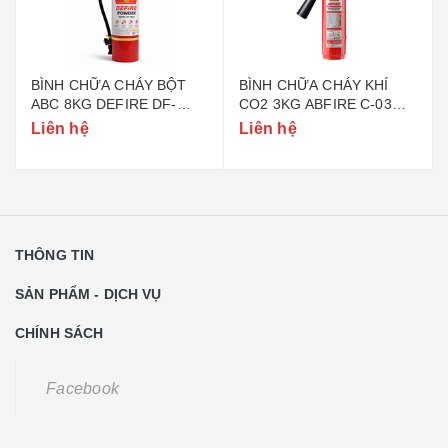
BÌNH CHỮA CHÁY BỘT
BÌNH CHỮA CHÁY KHÍ
ABC 8KG DEFIRE DF-
CO2 3KG ABFIRE C-03
ABC8 (BỘ CÔNG AN)
(TEM BỘ CÔNG AN)
Liên hệ
Liên hệ
THÔNG TIN
SẢN PHẨM - DỊCH VỤ
CHÍNH SÁCH
Facebook