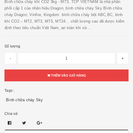
Bình chữa cháy khí CO2 3kg - MT3, TCP VIETNAM là nhà phân
phối cấp 1 của nhãn hiệu Dragon, bình chữa cháy Sky Bình chữa
cháy Dragon, Vinfire, Kingdom bình chữa cháy bột ABC,BC, bình
khí CO2 – MT2, MT3, MT5, MT24… chất lượng cao đã được kiểm
định theo tiêu chuẩn Việt Nam, an toàn khi sử...
Số lượng
-
+
THÊM VÀO GIỎ HÀNG
Tags :
Bình chữa cháy Sky
Chia sẻ: