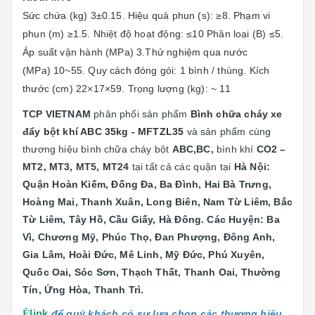
Sức chứa (kg) 3±0.15. Hiệu quả phun (s): ≥8. Phạm vi
phun (m) ≥1.5. Nhiệt độ hoạt động: ≤10 Phân loại (B) ≤5.
Áp suất vận hành (MPa) 3.Thử nghiệm qua nước
(MPa) 10~55. Quy cách đóng gói: 1 bình / thùng. Kích
thước (cm) 22×17×59. Trọng lượng (kg): ~
11
TCP VIETNAM
phân phối sản phẩm
Bình chữa cháy xe
đẩy bột khí ABC 35kg - MFTZL35
và sản phẩm cùng
thương hiệu bình chữa cháy bột
ABC,BC,
bình khí
CO2 –
MT2, MT3, MT5, MT24
tại
tất cả các quận tại
Hà Nội:
Quận
Hoàn Kiếm, Đống Đa, Ba Đình, Hai Bà Trưng,
Hoàng Mai, Thanh Xuân, Long Biên, Nam Từ Liêm, Bắc
Từ Liêm, Tây Hồ, Cầu Giấy, Hà Đông. Các Huyện: Ba
Vì, Chương Mỹ, Phúc Thọ, Đan Phượng, Đông Anh,
Gia Lâm, Hoài Đức, Mê Linh, Mỹ Đức, Phú Xuyên,
Quốc Oai, Sóc Sơn, Thạch Thất, Thanh Oai, Thường
Tín, Ứng Hòa, Thanh Trì.
Ê
link
để quý khách có sự lựa chọn các thương hiệu,