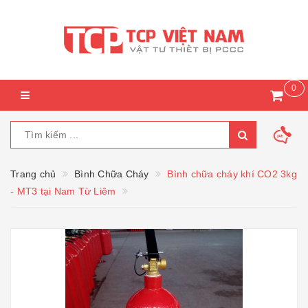
0
Trang chủ
Bình Chữa Cháy
Bình chữa cháy khí CO2 3kg
- MT3 tại Nam Từ Liêm