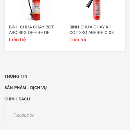
BÌNH CHỮA CHÁY BỘT
BÌNH CHỮA CHÁY KHÍ
ABC 8KG DEFIRE DF-
CO2 3KG ABFIRE C-03
ABC8 (BỘ CÔNG AN)
(TEM BỘ CÔNG AN)
Liên hệ
Liên hệ
THÔNG TIN
SẢN PHẨM - DỊCH VỤ
CHÍNH SÁCH
Facebook