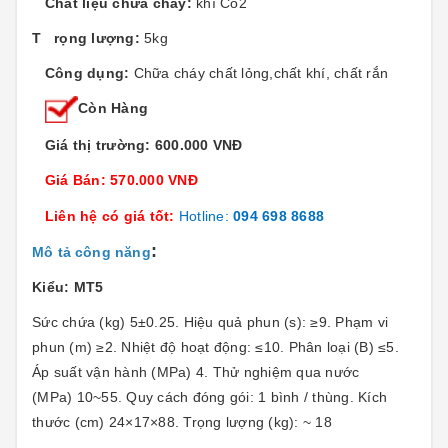
Chất liệu chữa cháy:
khí Co2
T rọng lượng:
5kg
Công dụng:
Chữa cháy chất lỏng,chất khí, chất rắn
Còn Hàng
Giá thị trường: 600.000 VNĐ
Giá Bán: 570.000 VNĐ
Liên hệ có giá tốt:
Hotline:
094 698 8688
:
Mô tả công năng
Kiểu: MT5
Sức chứa (kg) 5±0.25. Hiệu quả phun (s): ≥9. Phạm vi
phun (m) ≥2. Nhiệt độ hoạt động: ≤10. Phân loại (B) ≤5.
Áp suất vận hành (MPa) 4. Thử nghiệm qua nước
(MPa) 10~55. Quy cách đóng gói: 1 bình / thùng. Kích
thước (cm) 24×17×88. Trọng lượng (kg): ~ 18