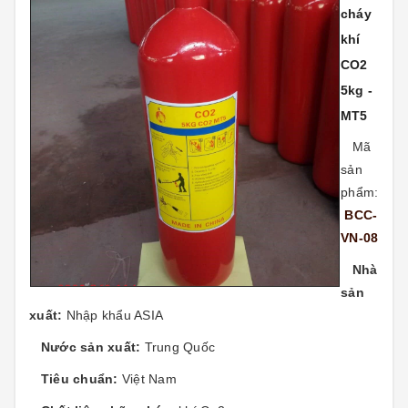
cháy
khí
CO2
5kg -
MT5
Mã
sản
phẩm:
BCC-
VN-08
Nhà
sản
xuất:
Nhập khẩu ASIA
Nước sản xuất:
Trung Quốc
Tiêu chuẩn:
Việt Nam