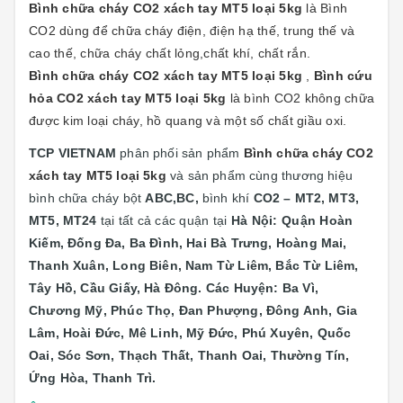
Bình chữa cháy CO2 xách tay MT5 loại 5kg
là Bình
CO2 dùng để chữa cháy điện, điện hạ thế, trung thế và
cao thế, chữa cháy chất lỏng,chất khí, chất rắn.
Bình chữa cháy CO2 xách tay MT5 loại 5kg
,
Bình cứu
hỏa CO2 xách tay MT5 loại 5kg
là bình CO2 không chữa
được kim loại cháy, hồ quang và một số chất giầu oxi.
TCP VIETNAM
phân phối sản phẩm
Bình chữa cháy CO2
xách tay MT5 loại 5kg
và sản phẩm cùng thương hiệu
bình chữa cháy bột
ABC,BC,
bình khí
CO2 – MT2, MT3,
MT5, MT24
tại
tất cả các quận tại
Hà Nội: Quận
Hoàn
Kiếm, Đống Đa, Ba Đình, Hai Bà Trưng, Hoàng Mai,
Thanh Xuân, Long Biên, Nam Từ Liêm, Bắc Từ Liêm,
Tây Hồ, Cầu Giấy, Hà Đông. Các Huyện: Ba Vì,
Chương Mỹ, Phúc Thọ, Đan Phượng, Đông Anh, Gia
Lâm, Hoài Đức, Mê Linh, Mỹ Đức, Phú Xuyên, Quốc
Oai, Sóc Sơn, Thạch Thất, Thanh Oai, Thường Tín,
Ứng Hòa, Thanh Trì.