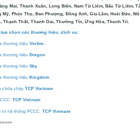
oàng Mai, Thanh Xuân, Long Biên, Nam Từ Liêm, Bắc Từ Liêm, Tâ
 Mỹ, Phúc Thọ, Đan Phượng, Đông Anh, Gia Lâm, Hoài Đức, Mê
, Thạch Thất, Thanh Oai, Thường Tín, Ứng Hòa, Thanh Trì.
lựa chọn các thương hiệu, dịch vụ:
a thương hiệu
Vinfire.
a thương hiệu
Dragon
a thương hiệu
Sk
y
a thương hiệu
Kingdom
h chữa cháy
TCP Vietnam
ị PCCC
TCP Vietnam
o trì hệ thống PCCC
TCP Vietnam
=====