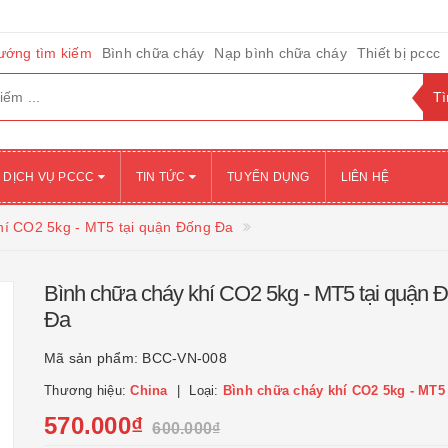
ướng tìm kiếm
Bình chữa cháy
Nạp bình chữa cháy
Thiết bị pccc
DỊCH VỤ PCCC
TIN TỨC
TUYỂN DỤNG
LIÊN HỆ
hí CO2 5kg - MT5 tại quận Đống Đa
Bình chữa cháy khí CO2 5kg - MT5 tại quận 
Đa
Mã sản phẩm:
BCC-VN-008
Thương hiệu:
China
Loại:
Bình chữa cháy khí CO2 5kg - MT5
570.000₫
600.000₫