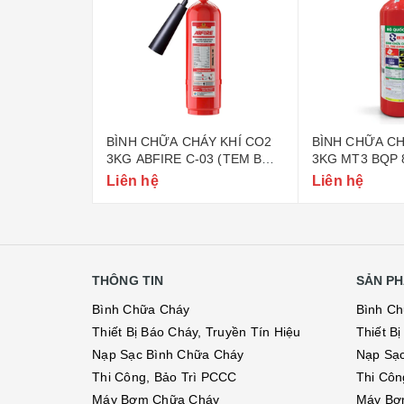
ÁY BỘT ABC
BÌNH CHỮA CHÁY KHÍ CO2
BÌNH CHỮA CH
-ABC8 (BỘ
3KG ABFIRE C-03 (TEM BỘ
3KG MT3 BQP 
CÔNG AN)
QUỐC PHÒNG
Liên hệ
Liên hệ
THÔNG TIN
SẢN PH
Bình Chữa Cháy
Bình C
Thiết Bị Báo Cháy, Truyền Tín Hiệu
Thiết B
Nạp Sạc Bình Chữa Cháy
Nạp Sạ
Thi Công, Bảo Trì PCCC
Thi Côn
Máy Bơm Chữa Cháy
Máy Bơ