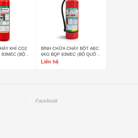
HÁY KHÍ CO2
BÌNH CHỮA CHÁY BỘT ABC
BÌNH CHỮA 
 83MEC (BỘ
6KG BQP 83MEC (BỘ QUỐC
8KG BQP 83
)
PHÒNG)
PHÒNG)
Liên hệ
Liên hệ
Facebook