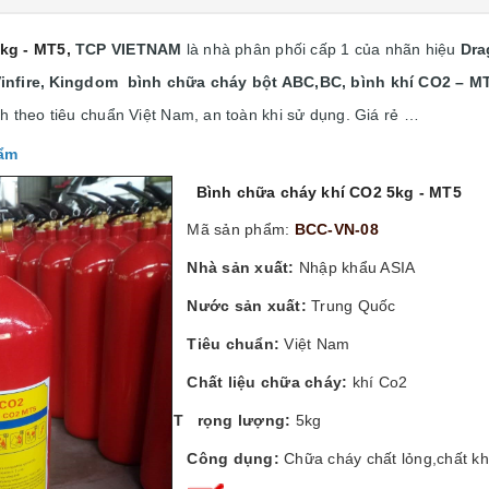
kg - MT5,
TCP VIETNAM
là nhà phân phối cấp 1 của nhãn hiệu
Dra
nfire,
Kingdom bình chữa cháy bột ABC,BC, bình khí CO2 – M
h theo tiêu chuẩn Việt Nam, an toàn khi sử dụng. Giá rẻ …
hẩm
Bình chữa cháy khí CO2 5kg - MT5
Mã sản phẩm:
BCC-VN-08
Nhà sản xuất:
Nhập khẩu ASIA
Nước sản xuất:
Trung Quốc
Tiêu chuẩn:
Việt Nam
Chất liệu chữa cháy:
khí Co2
T rọng lượng:
5kg
Công dụng:
Chữa cháy chất lỏng,chất khí