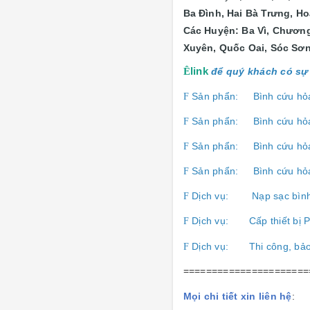
Ba Đình, Hai Bà Trưng, H
Các Huyện: Ba Vì, Chương
Xuyên, Quốc Oai, Sóc Sơn
Ê
link
để quý khách có sự 
Sản phẩn:
Bình cứu hỏ
F
Sản phẩn:
Bình cứu hỏ
F
Sản phẩn:
Bình cứu hỏ
F
Sản phẩn:
Bình cứu hỏ
F
Dịch vụ:
Nạp sạc bìn
F
Dịch vụ:
Cấp thiết b
F
Dịch vụ:
Thi công, bả
F
======================
Mọi chi tiết xin liên hệ
: