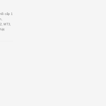
ối cấp 1
n,
2, MT3,
iệt