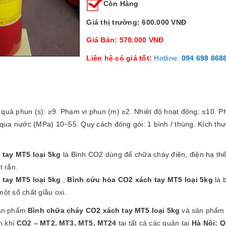
Còn Hàng
Giá thị trường: 600.000 VNĐ
Giá Bán: 570.000 VNĐ
Liên hệ có giá tốt:
Hotline:
094 698 868
quả phun (s): ≥9. Phạm vi phun (m) ≥2. Nhiệt độ hoạt động: ≤10. Ph
qua nước (MPa) 10~55. Quy cách đóng gói: 1 bình / thùng. Kích th
tay MT5 loại 5kg
là Bình CO2 dùng để chữa cháy điện, điện hạ thế,
t rắn.
tay MT5 loại 5kg
,
Bình cứu hỏa CO2 xách tay MT5 loại 5kg
là 
một số chất giầu oxi.
sản phẩm
Bình chữa cháy CO2 xách tay MT5 loại 5kg
và sản phẩm 
h khí
CO2 – MT2, MT3, MT5, MT24
tại
tất cả các quận tại
Hà Nội: 