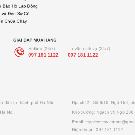
ụ Bảo Hộ Lao Động
t và Đèn Sự Cố
ển Chữa Cháy
GIẢI ĐÁP MUA HÀNG
Hotline (24/7)
Tư vấn dịch vụ (24/7)
097 181 1122
097 181 1122
à đầu tư thành phố Hà Nội.
Địa chỉ 2 : Số 9/19, Ngõ 158, 
Hà Nội.
Kho xưởng: Ngách 99 Ngõ 238
Email: ctypccctcpvietnam@gma
Điện thoại :
097 181 1122