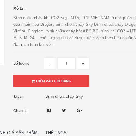
Mô tả :
Bình chữa cháy khí CO2 5kg - MT5, TCP VIETNAM là nhà phân ph
của nhãn hiệu Dragon, bình chữa cháy Sky Bình chữa cháy Drago
Vinfire, Kingdom bình chữa cháy bột ABC,BC, bình khí CO2 – MT
MT5, MT24… chất lượng cao đã được kiểm định theo tiêu chuẩn V
Nam, an toàn khi sử...
-
+
Số lượng
THÊM VÀO GIỎ HÀNG
Bình chữa cháy Sky
Tags :
Chia sẻ:
NH GIÁ SẢN PHẨM
THẺ TAGS