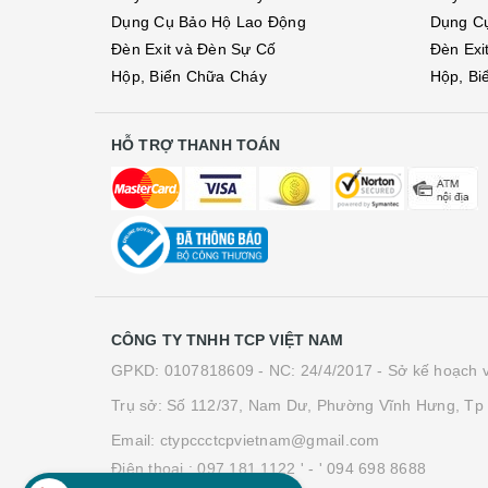
Dụng Cụ Bảo Hộ Lao Động
Dụng C
Đèn Exit và Đèn Sự Cố
Đèn Exi
Hộp, Biển Chữa Cháy
Hộp, Bi
HỖ TRỢ THANH TOÁN
CÔNG TY TNHH TCP VIỆT NAM
GPKD: 0107818609 - NC: 24/4/2017 - Sở kế hoạch v
Trụ sở: Số 112/37, Nam Dư, Phường Vĩnh Hưng, Tp 
Email: ctypccctcpvietnam@gmail.com
Điện thoại :
097 181 1122 '
- ' 094 698 8688