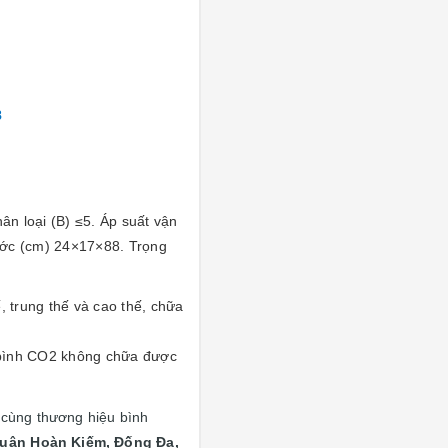
8
ân loại (B) ≤5. Áp suất vận
ước (cm) 24×17×88. Trọng
 trung thế và cao thế, chữa
bình CO2 không chữa được
cùng thương hiệu bình
Quận
Hoàn Kiếm, Đống Đa,