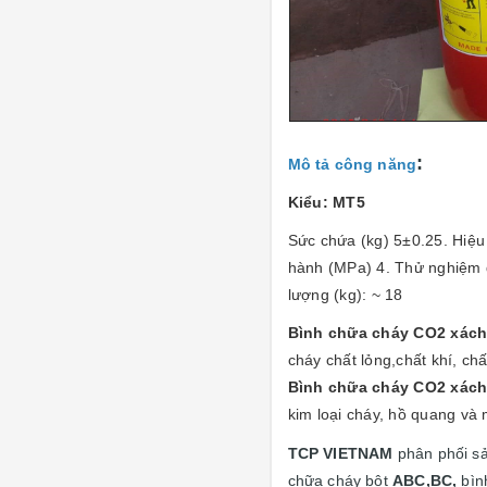
:
Mô tả công năng
Kiểu: MT5
Sức chứa (kg) 5±0.25. Hiệu 
hành (MPa) 4. Thử nghiệm 
lượng (kg): ~ 18
Bình chữa cháy CO2 xách 
cháy chất lỏng,chất khí, chấ
Bình chữa cháy CO2 xách 
kim loại cháy, hồ quang và 
TCP VIETNAM
phân phối 
chữa cháy bột
ABC,BC,
bìn