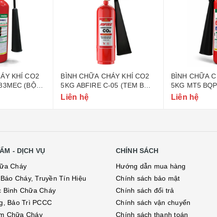
ÁY KHÍ CO2
BÌNH CHỮA CHÁY KHÍ CO2
BÌNH CHỮA C
83MEC (BỘ
5KG ABFIRE C-05 (TEM BỘ
5KG MT5 BQP
)
CÔNG AN)
QUỐC PHÒNG
Liên hệ
Liên hệ
ẨM - DỊCH VỤ
CHÍNH SÁCH
hữa Cháy
Hướng dẫn mua hàng
ị Báo Cháy, Truyền Tín Hiệu
Chính sách bảo mật
c Bình Chữa Cháy
Chính sách đổi trả
g, Bảo Trì PCCC
Chính sách vận chuyển
m Chữa Cháy
Chính sách thanh toán