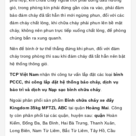
phù hợp, khi chữa cháy ngoài trời phải đứng đầu hướng
gió, trong phòng kín phải đứng gần cửa ra vào, phải đảm
bảo đám cháy đã tắt hẳn thì mới ngừng phun, đối với các
đám cháy chất lỏng, khi chữa cháy phải phun lên bề mặt
cháy, không nên phun trực tiếp xuống chất lỏng, để phòng
chúng bắn ra xung quanh.
Nên để bình ở tư thế thẳng đứng khi phun, đối với đám
cháy trong phòng thì sau khi đám cháy đã tắt hẳn nên bật
hệ thống thông gió.
TCP Việt Nam
nhận thi công tư vấn lắp đặt các loại
bình
PCCC, thi công lắp đặt hệ thống báo cháy, dịch vụ
bảo trì và dịch vụ Nạp sạc bình chữa cháy
.
Ngoài phân phối sản phẩm
Bình chữa cháy xe đẩy
Kingdom 35kg MFTZL ABC
tại quận
Hoàng Mai
. Công
ty còn phân phối tại các quận, huyện sau:
quận
Hoàn
Kiếm, Đống Đa, Ba Đình, Hai Bà Trưng, Thanh Xuân,
Long Biên, Nam Từ Liêm, Bắc Từ Liêm, Tây Hồ, Cầu