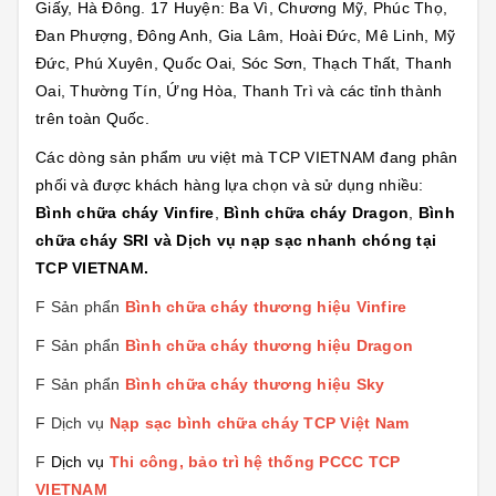
Giấy, Hà Đông. 17 Huyện: Ba Vì, Chương Mỹ, Phúc Thọ,
Đan Phượng, Đông Anh, Gia Lâm, Hoài Đức, Mê Linh, Mỹ
Đức, Phú Xuyên, Quốc Oai, Sóc Sơn, Thạch Thất, Thanh
Oai, Thường Tín, Ứng Hòa, Thanh Trì và các tỉnh thành
trên toàn Quốc.
Các dòng sản phẩm ưu việt mà TCP VIETNAM đang phân
phối và được khách hàng lựa chọn và sử dụng nhiều:
Bình chữa cháy Vinfire
,
Bình chữa cháy Dragon
,
Bình
chữa cháy SRI và Dịch vụ nạp sạc nhanh chóng tại
TCP VIETNAM.
F Sản phẩn
Bình chữa cháy thương hiệu
Vinfire
F Sản phẩn
Bình chữa cháy thương hiệu Dragon
F Sản phẩn
Bình chữa cháy thương hiệu Sk
y
F Dịch vụ
Nạp sạc bình chữa cháy TCP Việt Nam
F
Dịch vụ
Thi công, bảo trì hệ thống PCCC TCP
VIETNAM