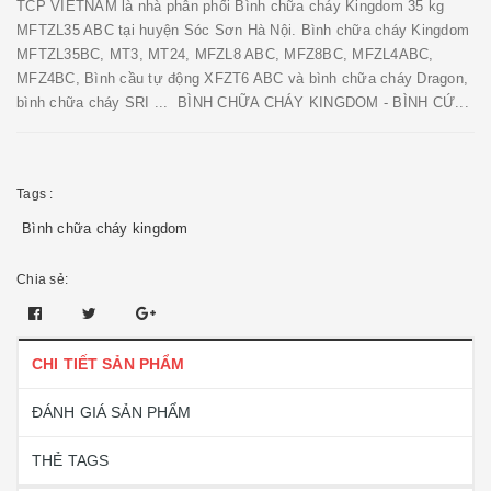
TCP VIETNAM là nhà phân phối Bình chữa cháy Kingdom 35 kg
MFTZL35 ABC tại huyện Sóc Sơn Hà Nội. Bình chữa cháy Kingdom
MFTZL35BC, MT3, MT24, MFZL8 ABC, MFZ8BC, MFZL4ABC,
MFZ4BC, Bình cầu tự động XFZT6 ABC và bình chữa cháy Dragon,
bình chữa cháy SRI ... BÌNH CHỮA CHÁY KINGDOM - BÌNH CỨ...
Tags :
Bình chữa cháy kingdom
Chia sẻ:
CHI TIẾT SẢN PHẨM
ĐÁNH GIÁ SẢN PHẨM
THẺ TAGS