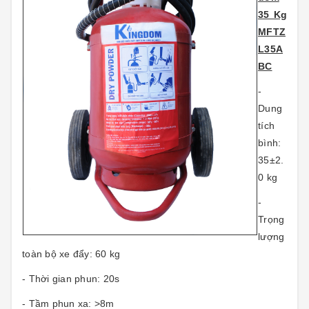
35 Kg
MFTZ
L35A
BC
-
Dung
tích
bình:
35±2.
0 kg
-
Trọng
lượng
toàn bộ xe đẩy: 60 kg
- Thời gian phun: 20s
- Tầm phun xa: >8m