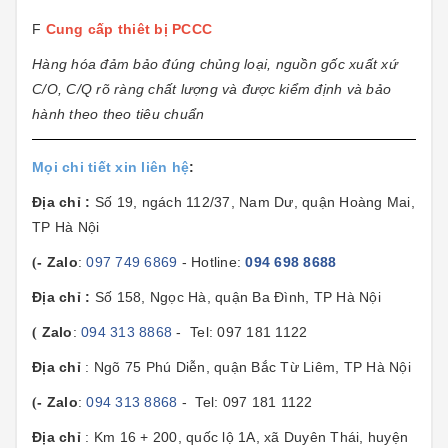
F
Cung cấp thiêt bị PCCC
Hàng hóa đảm bảo đúng chủng loại, nguồn gốc xuất xứ
C/O, C/Q rõ ràng chất lượng và được kiểm định và bảo
hành theo theo tiêu chuẩn
Mọi chi tiết xin liên hệ
:
Địa chỉ
:
Số 19, ngách 112/37, Nam Dư, quận Hoàng Mai,
TP Hà Nội
- Zalo
:
097 749 6869
- Hotline:
094 698 8688
(
Địa chỉ
:
Số 158, Ngọc Hà, quận Ba Đình, TP Hà Nội
Zalo
:
094 313 8868
- Tel: 097 181 1122
(
Địa chỉ
: Ngõ 75 Phú Diễn, quận Bắc Từ Liêm, TP Hà Nội
- Zalo
:
094 313 8868
- Tel: 097 181 1122
(
Địa chỉ
: Km 16 + 200, quốc lộ 1A, xã Duyên Thái, huyện