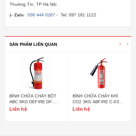
Thường Tín, TP Hà Nội
- Zalo
:
038 444 0287
- Tel: 097 181 1122
(
SẢN PHẨM LIÊN QUAN
BÌNH CHỮA CHÁY BỘT
BÌNH CHỮA CHÁY KHÍ
ABC 8KG DEFIRE DF-
CO2 3KG ABFIRE C-03
ABC8 (BỘ CÔNG AN)
(TEM BỘ CÔNG AN)
Liên hệ
Liên hệ