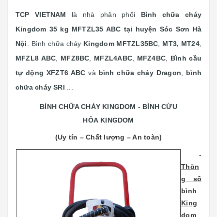
TCP VIETNAM
là nhà phân phối
Bình chữa cháy
Kingdom 35 kg MFTZL35 ABC tại huyện Sóc Sơn Hà
Nội
. Bình chữa cháy
Kingdom
MFTZL35BC
,
MT3, MT24
,
MFZL8 ABC
,
MFZ8BC
,
MFZL4ABC
,
MFZ4BC
,
Bình cầu
tự động XFZT6 ABC
và
bình chữa cháy Dragon
,
bình
chữa cháy SRI
...
BÌNH CHỮA CHÁY KINGDOM - BÌNH CỨU
HỎA KINGDOM
(Uy tín – Chất lượng – An toàn)
-
Thôn
g số
bình
King
dom