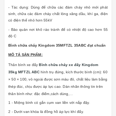
- Tác dụng: Dùng để chữa các đám cháy nhỏ mới phát
sinh, chữa các đám cháy chất lỏng xăng dầu, khí ga, điện
có điện thế nhỏ hơn 55kV
- Bảo quản nơi khô ráo tránh để có nhiệt độ cao hơn 55
độ C
Bình chữa cháy Kingdom 35MFTZL 35ABC đạt chuẩn
MÔ TẢ SẢN PHẨM:
Thân bình
xe đẩy
Bình chữa cháy xe đẩy Kingdom
35kg MFTZL ABC
hình trụ đứng, kích thước bình (cm): 60
× 50 × 100, vỏ ngoài được sơn màu đỏ, chất liệu làm bằng
thép đúc, chịu được áp lực cao. Dán nhãn thông tin trên
thân bình như: đặc điểm,cách dùng,…
1 - Miệng bình có gắn cụm van liền với nắp đậy.
2 - Dưới van khóa là đồng hồ áp lực khí đẩy.