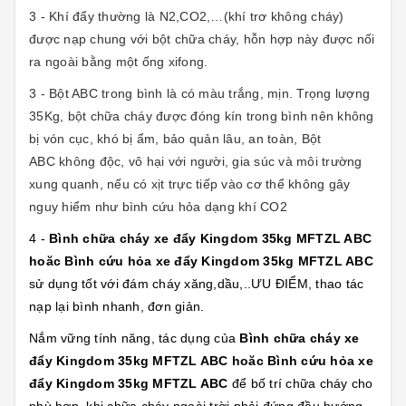
3 - Khí đẩy thường là N2,CO2,…(khí trơ không cháy)
được nạp chung với bột chữa cháy, hỗn hợp này được nối
ra ngoài bằng một ống xifong.
3 - Bột ABC trong bình là có màu trắng, mịn. Trọng lượng
35Kg, bột chữa cháy được đóng kín trong bình nên không
bị vón cục, khó bị ẩm, bảo quản lâu, an toàn, Bột
ABC không độc, vô hại với người, gia súc và môi trường
xung quanh, nếu có xịt trực tiếp vào cơ thể không gây
nguy hiểm như bình cứu hỏa dạng khí CO2
4 -
Bình chữa cháy xe đẩy Kingdom 35kg MFTZL ABC
hoăc Bình cứu hỏa xe đẩy Kingdom 35kg MFTZL ABC
sử dụng tốt với đám cháy xăng,dầu,..ƯU ĐIỂM, thao tác
nạp lại bình nhanh, đơn giản.
Nắm vững tính năng, tác dụng của
Bình chữa cháy xe
đẩy Kingdom 35kg MFTZL ABC hoăc Bình cứu hỏa xe
đẩy Kingdom 35kg MFTZL ABC
để bố trí chữa cháy cho