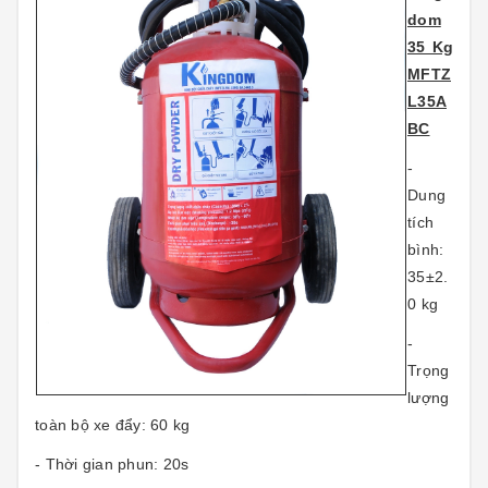
dom
35 Kg
MFTZ
L35A
BC
-
Dung
tích
bình:
35±2.
0 kg
-
Trọng
lượng
toàn bộ xe đẩy: 60 kg
- Thời gian phun: 20s