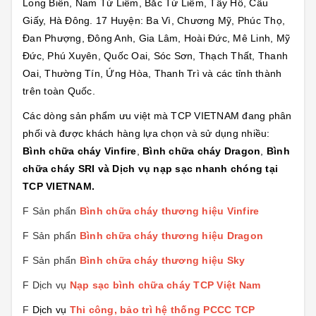
Long Biên, Nam Từ Liêm, Bắc Từ Liêm, Tây Hồ, Cầu
Giấy, Hà Đông. 17 Huyện: Ba Vì, Chương Mỹ, Phúc Thọ,
Đan Phượng, Đông Anh, Gia Lâm, Hoài Đức, Mê Linh, Mỹ
Đức, Phú Xuyên, Quốc Oai, Sóc Sơn, Thạch Thất, Thanh
Oai, Thường Tín, Ứng Hòa, Thanh Trì và các tỉnh thành
trên toàn Quốc.
Các dòng sản phẩm ưu việt mà TCP VIETNAM đang phân
phối và được khách hàng lựa chọn và sử dụng nhiều:
Bình chữa cháy Vinfire
,
Bình chữa cháy Dragon
,
Bình
chữa cháy SRI và Dịch vụ nạp sạc nhanh chóng tại
TCP VIETNAM.
F Sản phẩn
Bình chữa cháy thương hiệu
Vinfire
F Sản phẩn
Bình chữa cháy thương hiệu Dragon
F Sản phẩn
Bình chữa cháy thương hiệu Sk
y
F Dịch vụ
Nạp sạc bình chữa cháy TCP Việt Nam
F
Dịch vụ
Thi công, bảo trì hệ thống PCCC TCP