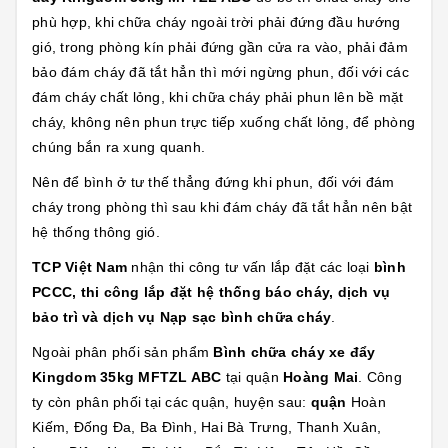
phù hợp, khi chữa cháy ngoài trời phải đứng đầu hướng
gió, trong phòng kín phải đứng gần cửa ra vào, phải đảm
bảo đám cháy đã tắt hẳn thì mới ngừng phun, đối với các
đám cháy chất lỏng, khi chữa cháy phải phun lên bề mặt
cháy, không nên phun trực tiếp xuống chất lỏng, để phòng
chúng bắn ra xung quanh.
Nên để bình ở tư thế thẳng đứng khi phun, đối với đám
cháy trong phòng thì sau khi đám cháy đã tắt hẳn nên bật
hệ thống thông gió.
TCP Việt Nam
nhận thi công tư vấn lắp đặt các loại
bình
PCCC, thi công lắp đặt hệ thống báo cháy, dịch vụ
bảo trì và dịch vụ Nạp sạc bình chữa cháy
.
Ngoài phân phối sản phẩm
Bình chữa cháy xe đẩy
Kingdom 35kg MFTZL ABC
tại quận
Hoàng Mai
. Công
ty còn phân phối tại các quận, huyện sau:
quận
Hoàn
Kiếm, Đống Đa, Ba Đình, Hai Bà Trưng, Thanh Xuân,