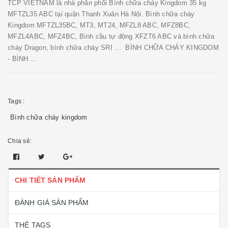
TCP VIETNAM là nhà phân phối Bình chữa cháy Kingdom 35 kg
MFTZL35 ABC tại quận Thanh Xuân Hà Nội. Bình chữa cháy
Kingdom MFTZL35BC, MT3, MT24, MFZL8 ABC, MFZ8BC,
MFZL4ABC, MFZ4BC, Bình cầu tự động XFZT6 ABC và bình chữa
cháy Dragon, bình chữa cháy SRI ... BÌNH CHỮA CHÁY KINGDOM
- BÌNH ...
Tags :
Bình chữa cháy kingdom
Chia sẻ:
CHI TIẾT SẢN PHẨM
ĐÁNH GIÁ SẢN PHẨM
THẺ TAGS