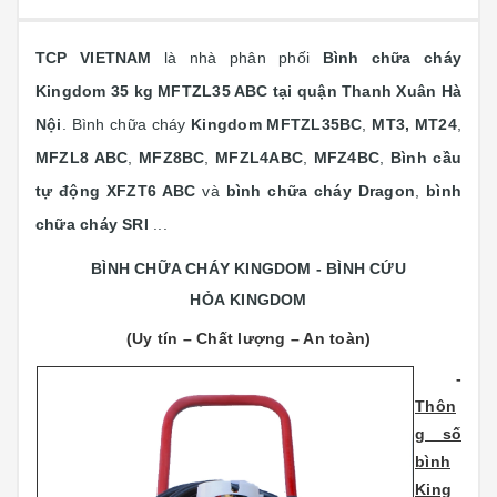
TCP VIETNAM
là nhà phân phối
Bình chữa cháy
Kingdom 35 kg MFTZL35 ABC tại quận Thanh Xuân Hà
Nội
. Bình chữa cháy
Kingdom
MFTZL35BC
,
MT3, MT24
,
MFZL8 ABC
,
MFZ8BC
,
MFZL4ABC
,
MFZ4BC
,
Bình cầu
tự động XFZT6 ABC
và
bình chữa cháy Dragon
,
bình
chữa cháy SRI
...
BÌNH CHỮA CHÁY KINGDOM - BÌNH CỨU
HỎA KINGDOM
(Uy tín – Chất lượng – An toàn)
-
Thôn
g số
bình
King