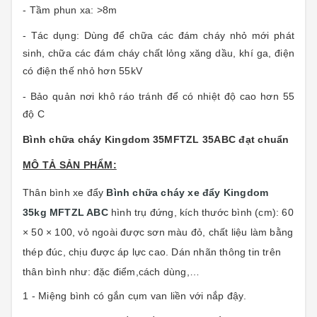
- Tầm phun xa: >8m
- Tác dụng: Dùng để chữa các đám cháy nhỏ mới phát
sinh, chữa các đám cháy chất lỏng xăng dầu, khí ga, điện
có điện thế nhỏ hơn 55kV
- Bảo quản nơi khô ráo tránh để có nhiệt độ cao hơn 55
độ C
Bình chữa cháy Kingdom 35MFTZL 35ABC đạt chuẩn
MÔ TẢ SẢN PHẨM:
Thân bình
xe đẩy
Bình chữa cháy xe đẩy Kingdom
35kg MFTZL ABC
hình trụ đứng, kích thước bình (cm): 60
× 50 × 100, vỏ ngoài được sơn màu đỏ, chất liệu làm bằng
thép đúc, chịu được áp lực cao. Dán nhãn thông tin trên
thân bình như: đặc điểm,cách dùng,…
1 - Miệng bình có gắn cụm van liền với nắp đậy.