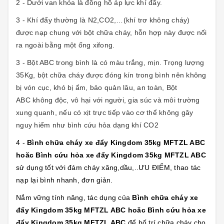
2 - Dưới van khóa là đồng hồ áp lực khí đẩy.
3 - Khí đẩy thường là N2,CO2,…(khí trơ không cháy)
được nạp chung với bột chữa cháy, hỗn hợp này được nối
ra ngoài bằng một ống xifong.
3 - Bột ABC trong bình là có màu trắng, mịn. Trọng lượng
35Kg, bột chữa cháy được đóng kín trong bình nên không
bị vón cục, khó bị ẩm, bảo quản lâu, an toàn, Bột
ABC không độc, vô hại với người, gia súc và môi trường
xung quanh, nếu có xịt trực tiếp vào cơ thể không gây
nguy hiểm như bình cứu hỏa dạng khí CO2
4 -
Bình chữa cháy xe đẩy Kingdom 35kg MFTZL ABC
hoăc Bình cứu hỏa xe đẩy Kingdom 35kg MFTZL ABC
sử dụng tốt với đám cháy xăng,dầu,..ƯU ĐIỂM, thao tác
nạp lại bình nhanh, đơn giản.
Nắm vững tính năng, tác dụng của
Bình chữa cháy xe
đẩy Kingdom 35kg MFTZL ABC hoăc Bình cứu hỏa xe
đẩy Kingdom 35kg MFTZL ABC
để bố trí chữa cháy cho