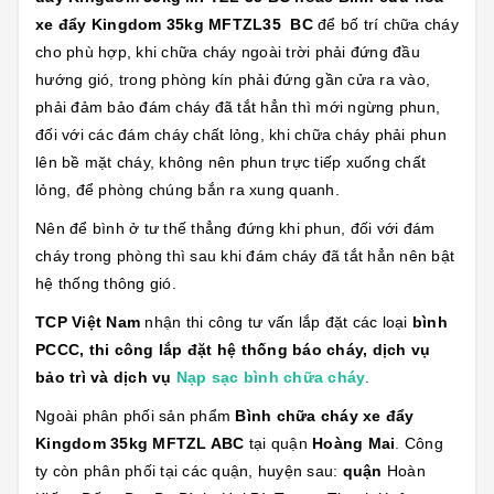
xe đẩy Kingdom 35kg MFTZL35 BC
để bố trí chữa cháy
cho phù hợp, khi chữa cháy ngoài trời phải đứng đầu
hướng gió, trong phòng kín phải đứng gần cửa ra vào,
phải đảm bảo đám cháy đã tắt hẳn thì mới ngừng phun,
đối với các đám cháy chất lỏng, khi chữa cháy phải phun
lên bề mặt cháy, không nên phun trực tiếp xuống chất
lỏng, để phòng chúng bắn ra xung quanh.
Nên để bình ở tư thế thẳng đứng khi phun, đối với đám
cháy trong phòng thì sau khi đám cháy đã tắt hẳn nên bật
hệ thống thông gió.
TCP Việt Nam
nhận thi công tư vấn lắp đặt các loại
bình
PCCC, thi công lắp đặt hệ thống báo cháy, dịch vụ
bảo trì và dịch vụ
Nạp sạc bình chữa cháy
.
Ngoài phân phối sản phẩm
Bình chữa cháy xe đẩy
Kingdom 35kg MFTZL ABC
tại quận
Hoàng Mai
. Công
ty còn phân phối tại các quận, huyện sau:
quận
Hoàn