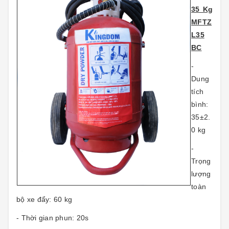
35 Kg
MFTZ
L35
BC
-
Dung
tích
bình:
35±2.
0 kg
-
Trọng
lượng
toàn
bộ xe đẩy: 60 kg
- Thời gian phun: 20s