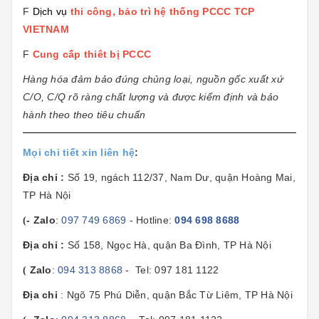
F
Dịch vụ
thi công, bảo trì hệ thống PCCC TCP
VIETNAM
F
Cung cấp thiêt bị PCCC
Hàng hóa đảm bảo đúng chủng loại, nguồn gốc xuất xứ
C/O, C/Q rõ ràng chất lượng và được kiểm định và bảo
hành theo theo tiêu chuẩn
Mọi chi tiết xin liên hệ
:
Địa chỉ
:
Số 19, ngách 112/37, Nam Dư, quận Hoàng Mai,
TP Hà Nội
- Zalo
:
097 749 6869
- Hotline:
094 698 8688
(
Địa chỉ
:
Số 158, Ngọc Hà, quận Ba Đình, TP Hà Nội
Zalo
:
094 313 8868
- Tel: 097 181 1122
(
Địa chỉ
: Ngõ 75 Phú Diễn, quận Bắc Từ Liêm, TP Hà Nội