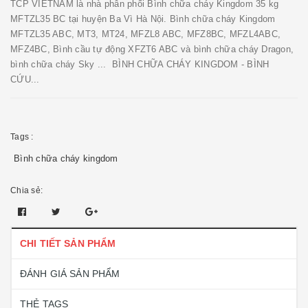
TCP VIETNAM là nhà phân phối Bình chữa cháy Kingdom 35 kg
MFTZL35 BC tại huyện Ba Vì Hà Nội. Bình chữa cháy Kingdom
MFTZL35 ABC, MT3, MT24, MFZL8 ABC, MFZ8BC, MFZL4ABC,
MFZ4BC, Bình cầu tự động XFZT6 ABC và bình chữa cháy Dragon,
bình chữa cháy Sky ... BÌNH CHỮA CHÁY KINGDOM - BÌNH
CỨU...
Tags :
Bình chữa cháy kingdom
Chia sẻ:
CHI TIẾT SẢN PHẨM
ĐÁNH GIÁ SẢN PHẨM
THẺ TAGS