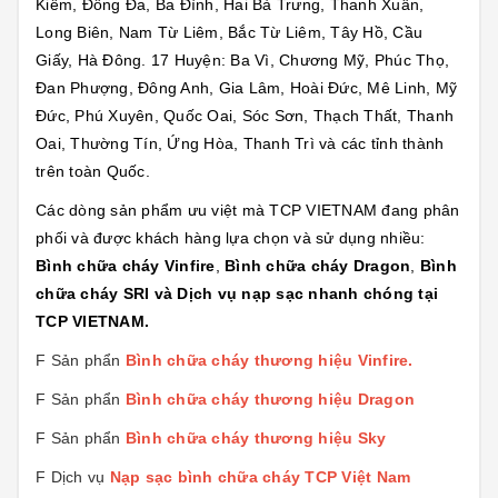
Kiếm, Đống Đa, Ba Đình, Hai Bà Trưng, Thanh Xuân,
Long Biên, Nam Từ Liêm, Bắc Từ Liêm, Tây Hồ, Cầu
Giấy, Hà Đông. 17 Huyện: Ba Vì, Chương Mỹ, Phúc Thọ,
Đan Phượng, Đông Anh, Gia Lâm, Hoài Đức, Mê Linh, Mỹ
Đức, Phú Xuyên, Quốc Oai, Sóc Sơn, Thạch Thất, Thanh
Oai, Thường Tín, Ứng Hòa, Thanh Trì và các tỉnh thành
trên toàn Quốc.
Các dòng sản phẩm ưu việt mà TCP VIETNAM đang phân
phối và được khách hàng lựa chọn và sử dụng nhiều:
Bình chữa cháy Vinfire
,
Bình chữa cháy Dragon
,
Bình
chữa cháy SRI và Dịch vụ nạp sạc nhanh chóng tại
TCP VIETNAM.
F Sản phẩn
Bình chữa cháy thương hiệu
Vinfire
.
F Sản phẩn
Bình chữa cháy thương hiệu Dragon
F Sản phẩn
Bình chữa cháy thương hiệu Sky
F Dịch vụ
Nạp sạc bình chữa cháy TCP Việt Nam