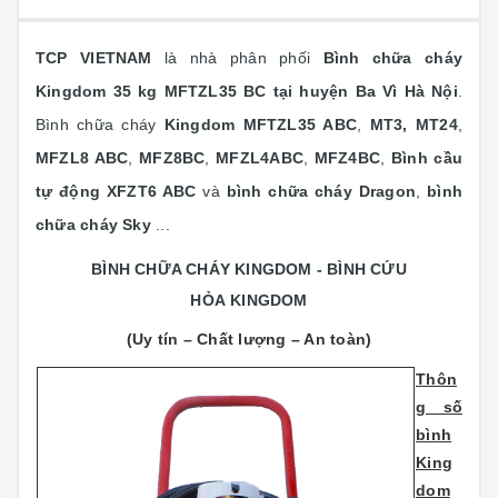
TCP VIETNAM
là nhà phân phối
Bình chữa cháy
Kingdom 35 kg MFTZL35 BC tại huyện Ba Vì Hà Nội
.
Bình chữa cháy
Kingdom
MFTZL35 ABC
,
MT3, MT24
,
MFZL8 ABC
,
MFZ8BC
,
MFZL4ABC
,
MFZ4BC
,
Bình cầu
tự động XFZT6 ABC
và
bình chữa cháy Dragon
,
bình
chữa cháy Sky
...
BÌNH CHỮA CHÁY KINGDOM - BÌNH CỨU
HỎA KINGDOM
(Uy tín – Chất lượng – An toàn)
Thôn
g số
bình
King
dom