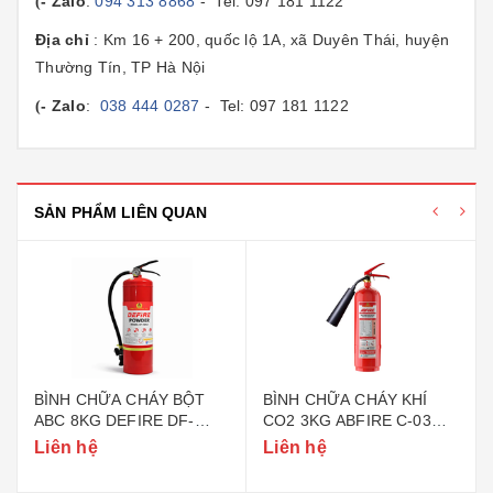
- Zalo
:
094 313 8868
- Tel: 097 181 1122
(
Địa chỉ
: Km 16 + 200, quốc lộ 1A, xã Duyên Thái, huyện
Thường Tín, TP Hà Nội
- Zalo
:
038 444 0287
- Tel: 097 181 1122
(
SẢN PHẨM LIÊN QUAN
BÌNH CHỮA CHÁY BỘT
BÌNH CHỮA CHÁY KHÍ
ABC 8KG DEFIRE DF-
CO2 3KG ABFIRE C-03
ABC8 (BỘ CÔNG AN)
(TEM BỘ CÔNG AN)
Liên hệ
Liên hệ