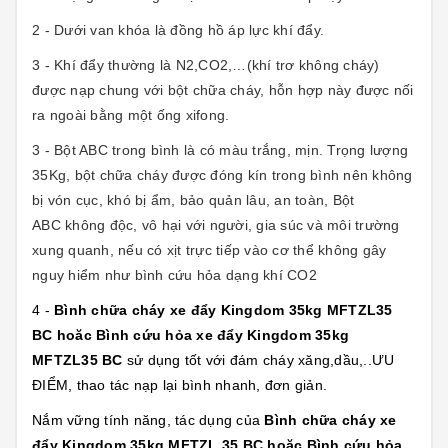
2 - Dưới van khóa là đồng hồ áp lực khí đẩy.
3 - Khí đẩy thường là N2,CO2,…(khí trơ không cháy)
được nạp chung với bột chữa cháy, hỗn hợp này được nối
ra ngoài bằng một ống xifong.
3 - Bột ABC trong bình là có màu trắng, mịn. Trọng lượng
35Kg, bột chữa cháy được đóng kín trong bình nên không
bị vón cục, khó bị ẩm, bảo quản lâu, an toàn, Bột
ABC không độc, vô hại với người, gia súc và môi trường
xung quanh, nếu có xịt trực tiếp vào cơ thể không gây
nguy hiểm như bình cứu hỏa dạng khí CO2
4 -
Bình chữa cháy xe đẩy Kingdom 35kg MFTZL35
BC hoăc Bình cứu hỏa xe đẩy Kingdom 35kg
MFTZL35 BC
sử dụng tốt với đám cháy xăng,dầu,..ƯU
ĐIỂM, thao tác nạp lại bình nhanh, đơn giản.
Nắm vững tính năng, tác dụng của
Bình chữa cháy xe
đẩy Kingdom 35kg MFTZL 35 BC hoăc Bình cứu hỏa