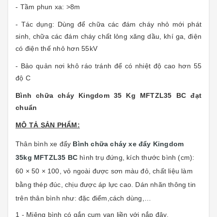
- Tầm phun xa: >8m
- Tác dụng: Dùng để chữa các đám cháy nhỏ mới phát
sinh, chữa các đám cháy chất lỏng xăng dầu, khí ga, điện
có điện thế nhỏ hơn 55kV
- Bảo quản nơi khô ráo tránh để có nhiệt độ cao hơn 55
độ C
Bình chữa cháy Kingdom 35 Kg MFTZL35 BC đạt
chuẩn
MÔ TẢ SẢN PHẨM:
Thân bình
xe đẩy
Bình chữa cháy xe đẩy Kingdom
35kg MFTZL35 BC
hình trụ đứng, kích thước bình (cm):
60 × 50 × 100, vỏ ngoài được sơn màu đỏ, chất liệu làm
bằng thép đúc, chịu được áp lực cao. Dán nhãn thông tin
trên thân bình như: đặc điểm,cách dùng,…
1 - Miệng bình có gắn cụm van liền với nắp đậy.