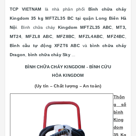
TCP VIETNAM
là nhà phân phối
Bình chữa cháy
Kingdom 35 kg MFTZL35 BC tại quận Long Biên Hà
Nội
. Bình chữa cháy
Kingdom
MFTZL35 ABC
,
MT3,
MT24
,
MFZL8 ABC
,
MFZ8BC
,
MFZL4ABC
,
MFZ4BC
,
Bình cầu tự động XFZT6 ABC
và
bình chữa cháy
Dragon
,
bình chữa cháy Sky
...
BÌNH CHỮA CHÁY KINGDOM - BÌNH CỨU
HỎA KINGDOM
(Uy tín – Chất lượng – An toàn)
Thôn
g số
bình
King
dom
35 Kg