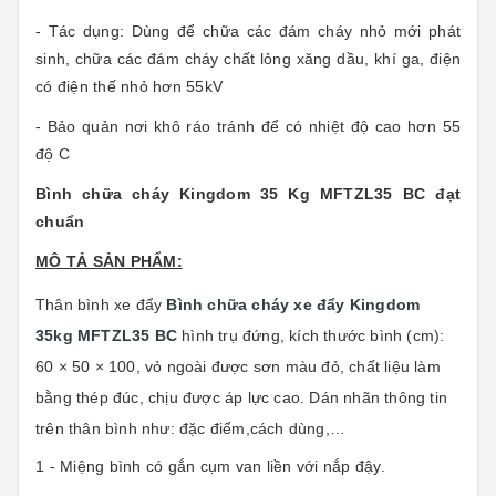
- Tác dụng: Dùng để chữa các đám cháy nhỏ mới phát
sinh, chữa các đám cháy chất lỏng xăng dầu, khí ga, điện
có điện thế nhỏ hơn 55kV
- Bảo quản nơi khô ráo tránh để có nhiệt độ cao hơn 55
độ C
Bình chữa cháy Kingdom 35 Kg MFTZL35 BC đạt
chuẩn
MÔ TẢ SẢN PHẨM:
Thân bình
xe đẩy
Bình chữa cháy xe đẩy Kingdom
35kg MFTZL35 BC
hình trụ đứng, kích thước bình (cm):
60 × 50 × 100, vỏ ngoài được sơn màu đỏ, chất liệu làm
bằng thép đúc, chịu được áp lực cao. Dán nhãn thông tin
trên thân bình như: đặc điểm,cách dùng,…
1 - Miệng bình có gắn cụm van liền với nắp đậy.