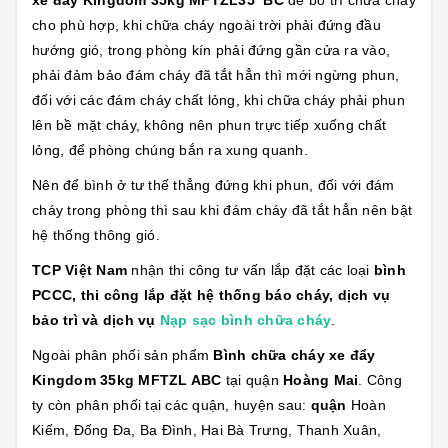
xe đẩy Kingdom 35kg MFTZL35 BC
để bố trí chữa cháy
cho phù hợp, khi chữa cháy ngoài trời phải đứng đầu
hướng gió, trong phòng kín phải đứng gần cửa ra vào,
phải đảm bảo đám cháy đã tắt hẳn thì mới ngừng phun,
đối với các đám cháy chất lỏng, khi chữa cháy phải phun
lên bề mặt cháy, không nên phun trực tiếp xuống chất
lỏng, để phòng chúng bắn ra xung quanh.
Nên để bình ở tư thế thẳng đứng khi phun, đối với đám
cháy trong phòng thì sau khi đám cháy đã tắt hẳn nên bật
hệ thống thông gió.
TCP Việt Nam
nhận thi công tư vấn lắp đặt các loại
bình
PCCC, thi công lắp đặt hệ thống báo cháy, dịch vụ
bảo trì và dịch vụ
Nạp sạc bình chữa cháy
.
Ngoài phân phối sản phẩm
Bình chữa cháy xe đẩy
Kingdom 35kg MFTZL ABC
tại quận
Hoàng Mai
. Công
ty còn phân phối tại các quận, huyện sau:
quận
Hoàn
Kiếm, Đống Đa, Ba Đình, Hai Bà Trưng, Thanh Xuân,