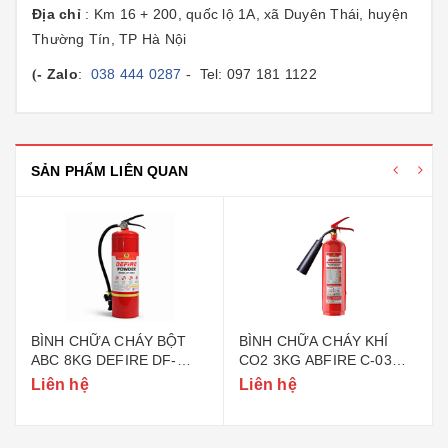
Địa chỉ
: Km 16 + 200, quốc lộ 1A, xã Duyên Thái, huyện
Thường Tín, TP Hà Nội
- Zalo
:
038 444 0287
- Tel: 097 181 1122
(
SẢN PHẨM LIÊN QUAN
BÌNH CHỮA CHÁY BỘT
BÌNH CHỮA CHÁY KHÍ
ABC 8KG DEFIRE DF-
CO2 3KG ABFIRE C-03
ABC8 (BỘ CÔNG AN)
(TEM BỘ CÔNG AN)
Liên hệ
Liên hệ