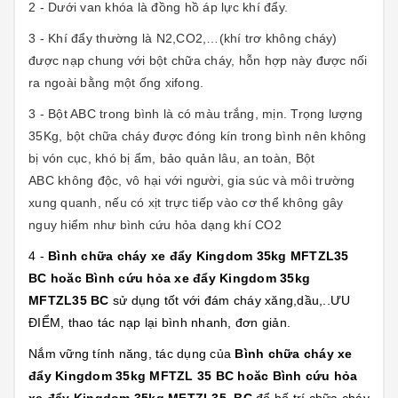
2 - Dưới van khóa là đồng hồ áp lực khí đẩy.
3 - Khí đẩy thường là N2,CO2,…(khí trơ không cháy)
được nạp chung với bột chữa cháy, hỗn hợp này được nối
ra ngoài bằng một ống xifong.
3 - Bột ABC trong bình là có màu trắng, mịn. Trọng lượng
35Kg, bột chữa cháy được đóng kín trong bình nên không
bị vón cục, khó bị ẩm, bảo quản lâu, an toàn, Bột
ABC không độc, vô hại với người, gia súc và môi trường
xung quanh, nếu có xịt trực tiếp vào cơ thể không gây
nguy hiểm như bình cứu hỏa dạng khí CO2
4 -
Bình chữa cháy xe đẩy Kingdom 35kg MFTZL35
BC hoăc Bình cứu hỏa xe đẩy Kingdom 35kg
MFTZL35 BC
sử dụng tốt với đám cháy xăng,dầu,..ƯU
ĐIỂM, thao tác nạp lại bình nhanh, đơn giản.
Nắm vững tính năng, tác dụng của
Bình chữa cháy xe
đẩy Kingdom 35kg MFTZL 35 BC hoăc Bình cứu hỏa