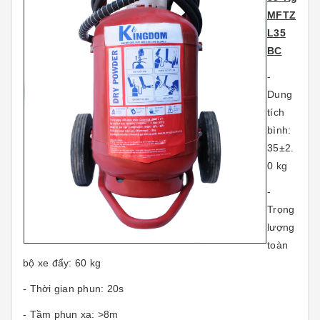
MFTZ
L35
BC
-
Dung
tích
bình:
35±2.
0 kg
-
Trọng
lượng
toàn
bộ xe đẩy: 60 kg
- Thời gian phun: 20s
- Tầm phun xa: >8m