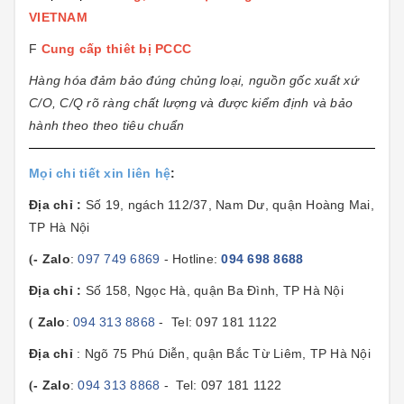
VIETNAM
F
Cung cấp thiêt bị PCCC
Hàng hóa đảm bảo đúng chủng loại, nguồn gốc xuất xứ
C/O, C/Q rõ ràng chất lượng và được kiểm định và bảo
hành theo theo tiêu chuẩn
Mọi chi tiết xin liên hệ
:
Địa chỉ
:
Số 19, ngách 112/37, Nam Dư, quận Hoàng Mai,
TP Hà Nội
- Zalo
:
097 749 6869
- Hotline:
094 698 8688
(
Địa chỉ
:
Số 158, Ngọc Hà, quận Ba Đình, TP Hà Nội
Zalo
:
094 313 8868
- Tel: 097 181 1122
(
Địa chỉ
: Ngõ 75 Phú Diễn, quận Bắc Từ Liêm, TP Hà Nội
- Zalo
:
094 313 8868
- Tel: 097 181 1122
(