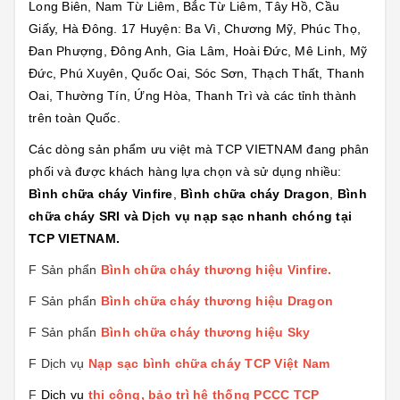
Long Biên, Nam Từ Liêm, Bắc Từ Liêm, Tây Hồ, Cầu
Giấy, Hà Đông. 17 Huyện: Ba Vì, Chương Mỹ, Phúc Thọ,
Đan Phượng, Đông Anh, Gia Lâm, Hoài Đức, Mê Linh, Mỹ
Đức, Phú Xuyên, Quốc Oai, Sóc Sơn, Thạch Thất, Thanh
Oai, Thường Tín, Ứng Hòa, Thanh Trì và các tỉnh thành
trên toàn Quốc.
Các dòng sản phẩm ưu việt mà TCP VIETNAM đang phân
phối và được khách hàng lựa chọn và sử dụng nhiều:
Bình chữa cháy Vinfire
,
Bình chữa cháy Dragon
,
Bình
chữa cháy SRI và Dịch vụ nạp sạc nhanh chóng tại
TCP VIETNAM.
F Sản phẩn
Bình chữa cháy thương hiệu
Vinfire
.
F Sản phẩn
Bình chữa cháy thương hiệu Dragon
F Sản phẩn
Bình chữa cháy thương hiệu Sky
F Dịch vụ
Nạp sạc bình chữa cháy TCP Việt Nam
F
Dịch vụ
thi công, bảo trì hệ thống PCCC TCP