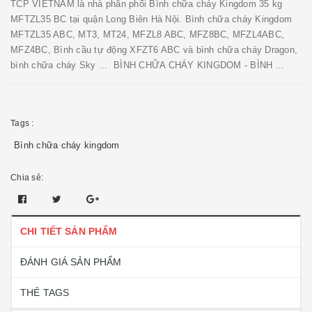
TCP VIETNAM là nhà phân phối Bình chữa cháy Kingdom 35 kg
MFTZL35 BC tại quận Long Biên Hà Nội. Bình chữa cháy Kingdom
MFTZL35 ABC, MT3, MT24, MFZL8 ABC, MFZ8BC, MFZL4ABC,
MFZ4BC, Bình cầu tự động XFZT6 ABC và bình chữa cháy Dragon,
bình chữa cháy Sky ... BÌNH CHỮA CHÁY KINGDOM - BÌNH ...
Tags :
Bình chữa cháy kingdom
Chia sẻ:
CHI TIẾT SẢN PHẨM
ĐÁNH GIÁ SẢN PHẨM
THẺ TAGS