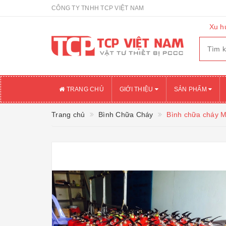
CÔNG TY TNHH TCP VIỆT NAM
Xu h
TRANG CHỦ
GIỚI THIỆU
SẢN PHẨM
Trang chủ
Bình Chữa Cháy
Bình chữa cháy M