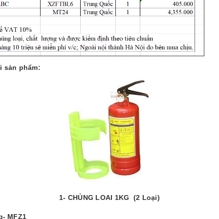
i sản phẩm:
1- CHỦNG LOAI 1KG
(2 Loại)
g- MFZ1