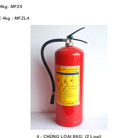
 4kg- MFZ4
C 4kg - MFZL4
4 - CHỦNG LOẠI 8KG:
(2 Loại)