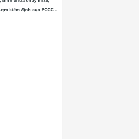
 Bình chữa cháy mfz8,
ược kiểm định cục PCCC -