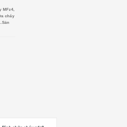
y MFz4,
ữa cháy
.
Sản