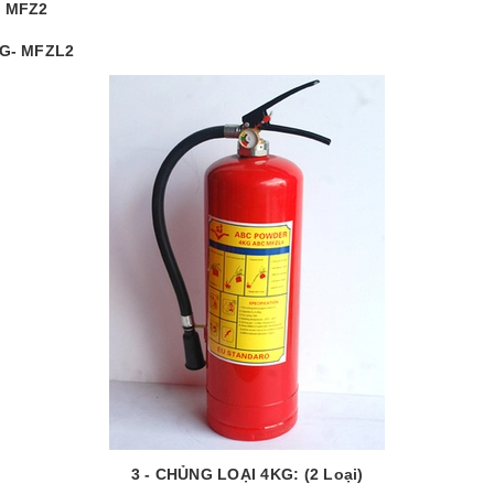
G MFZ2
KG- MFZL2
3
- CHỦNG LOẠI 4KG: (2 Loại)