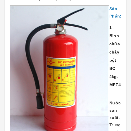
Sản
Phẩn:
1 -
Bình
chữa
cháy
bột
BC
4kg-
MFZ4
Nước
sản
xuất:
Trung