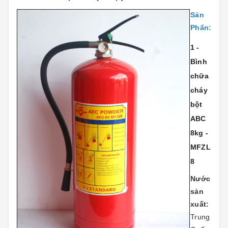
Sản
Phẩn:
1 -
Bình
chữa
cháy
bột
ABC
8kg -
MFZL
8
Nước
sản
xuất:
Trung