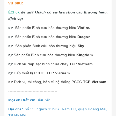
vụ sau:
Ê
Click
để quý khách có sự lựa chọn các thương hiệu,
dịch vụ:
👉
Sản phẩn Bình cứu hỏa thương hiệu
Vinfi
re.
👉
Sản phẩn Bình cứu hỏa thương hiệu
Dragon
👉
Sản phẩn Bình cứu hỏa thương hiệu
Sky
👉
Sản phẩn Bình cứu hỏa thương hiệu
Kingdom
👉
Dịch vụ Nạp sạc bình chữa cháy
TCP Vietnam
👉
Cấp thiết bị PCCC
TCP Vietnam
👉
Dịch vụ thi công, bảo trì hệ thống PCCC
TCP Vietnam
------------------------------------
Mọi chi tiết xin liên hệ
:
Địa chỉ :
Số 19, ngách 112/37, Nam Dư, quận Hoàng Mai,
TP Hà Nội