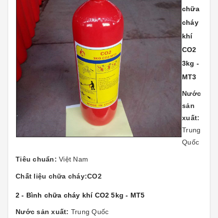
chữa
cháy
khí
CO2
3kg -
MT3
Nước
sản
xuất:
Trung
Quốc
Tiêu chuẩn:
Việt Nam
Chất liệu chữa cháy:CO2
2 - Bình chữa cháy khí CO2 5kg - MT5
Nước sản xuất:
Trung Quốc