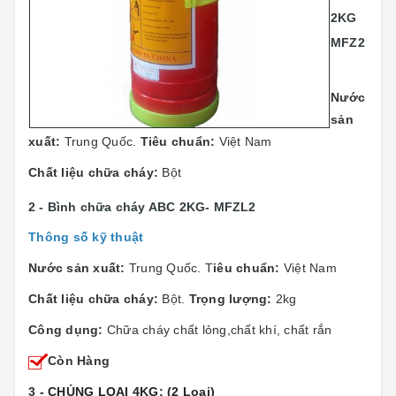
2KG
MFZ2
Nước
sản
xuất:
Trung Quốc.
Tiêu chuẩn:
Việt Nam
Chất liệu chữa cháy:
Bột
2 - Bình chữa cháy ABC 2KG- MFZL2
Thông số kỹ thuật
Nước sản xuất:
Trung Quốc. T
iêu chuẩn:
Việt Nam
Chất liệu chữa cháy:
Bột.
Trọng lượng:
2kg
Công dụng:
Chữa cháy chất lỏng,chất khí, chất rắn
Còn Hàng
3
- CHỦNG LOẠI 4KG: (2 Loại)