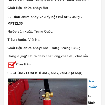
Chất liệu chữa cháy:
Bột
2 - Bình chữa cháy xe đẩy bột khí ABC 35kg -
MFTZL35
Nước sản xuất:
Trung Quốc.
Tiêu chuẩn:
Việt Nam
Chất liệu chữa cháy:
bột.
Trọng lượng:
35kg
Công dụng:
Chữa cháy chất lỏng,chất khí, chất rắn
Còn Hàng
6 - CHỦNG LOẠI KHÍ 3KG, 5KG, 24KG: (3 loại)
Sản
Phẩn:
1-
Bình