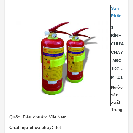
Sản
Phẩn:
1-
BÌNH
CHỮA
CHÁY
ABC
1KG -
MFZ1
Nước
sản
xuất:
Trung
Quốc.
Tiêu chuẩn:
Việt Nam
Chất liệu chữa cháy:
Bột