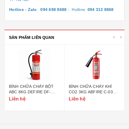
Hotline - Zalo
:
094 698 8688
- Hotline:
094 313 8868
SẢN PHẨM LIÊN QUAN
BÌNH CHỮA CHÁY BỘT
BÌNH CHỮA CHÁY KHÍ
ABC 8KG DEFIRE DF-
CO2 3KG ABFIRE C-03
ABC8 (BỘ CÔNG AN)
(TEM BỘ CÔNG AN)
Liên hệ
Liên hệ