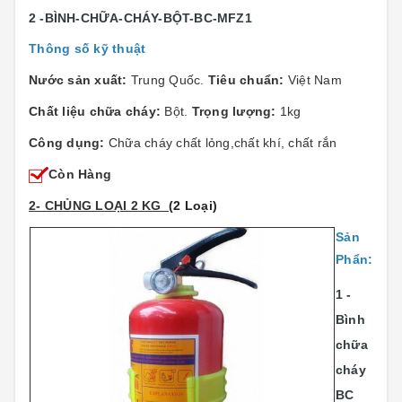
2 -BÌNH-CHỮA-CHÁY-BỘT-BC-MFZ1
Thông số kỹ thuật
Nước sản xuất:
Trung Quốc.
Tiêu chuẩn:
Việt Nam
Chất liệu chữa cháy:
Bột.
Trọng lượng:
1kg
Công dụng:
Chữa cháy chất lỏng,chất khí, chất rắn
Còn Hàng
2- CHỦNG LOẠI 2 KG
(2 Loại)
Sản
Phẩn:
1 -
Bình
chữa
cháy
BC