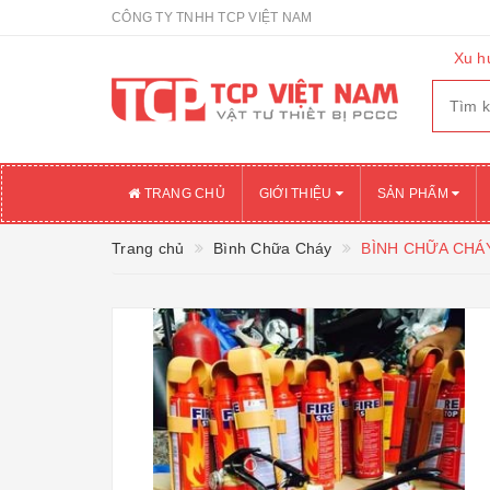
CÔNG TY TNHH TCP VIỆT NAM
Xu h
TRANG CHỦ
GIỚI THIỆU
SẢN PHẨM
Trang chủ
Bình Chữa Cháy
BÌNH CHỮA CHÁ