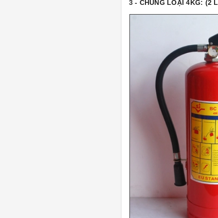
3
- CHỦNG LOẠI 4KG: (2 L