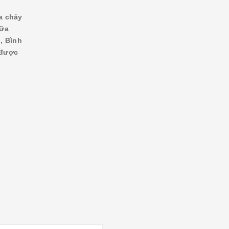
a cháy
hữa
, Bình
 được