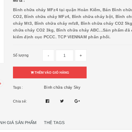
Mô tả :
Bình chữa cháy MFz4 tại quận Hoàn Kiếm, Bán Bình chữ
CO2, Bình chữa cháy MFz4, Bình chữa cháy bột, Bình c
cháy Mt3, Bình chữa cháy mfz8, Bình chữa cháy CO2 5kg
chữa cháy CO2 3kg, Bình chữa cháy ABC...
Sản phẩm đã
kiểm định cục PCCC. TCP VIENNAM phân phối.
-
+
Số lượng
THÊM VÀO GIỎ HÀNG
Bình chữa cháy Sky
Tags :
Chia sẻ:
NH GIÁ SẢN PHẨM
THẺ TAGS