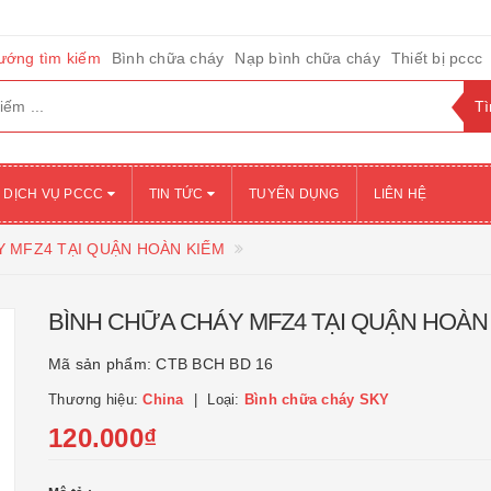
ướng tìm kiếm
Bình chữa cháy
Nạp bình chữa cháy
Thiết bị pccc
DỊCH VỤ PCCC
TIN TỨC
TUYỂN DỤNG
LIÊN HỆ
Y MFZ4 TẠI QUẬN HOÀN KIẾM
BÌNH CHỮA CHÁY MFZ4 TẠI QUẬN HOÀN
Mã sản phẩm:
CTB BCH BD 16
Thương hiệu:
China
Loại:
Bình chữa cháy SKY
120.000₫