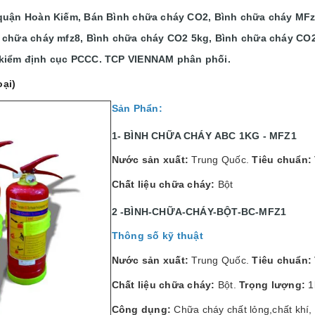
quận Hoàn Kiếm, Bán Bình chữa cháy CO2, Bình chữa cháy MFz
 chữa cháy mfz8, Bình chữa cháy CO2 5kg, Bình chữa cháy CO
kiểm định cục PCCC. TCP VIENNAM phân phối.
oại)
Sản Phẩn:
1- BÌNH CHỮA CHÁY ABC 1KG - MFZ1
Nước sản xuất:
Trung Quốc.
Tiêu chuẩn:
Chất liệu chữa cháy:
Bột
2 -BÌNH-CHỮA-CHÁY-BỘT-BC-MFZ1
Thông số kỹ thuật
Nước sản xuất:
Trung Quốc.
Tiêu chuẩn:
Chất liệu chữa cháy:
Bột.
Trọng lượng:
1
Công dụng:
Chữa cháy chất lỏng,chất khí,