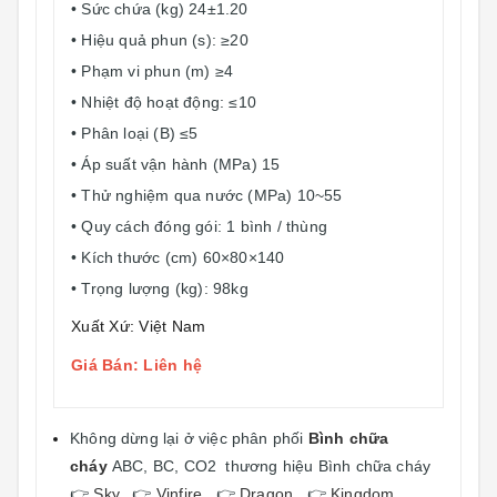
• Sức chứa (kg) 24±1.20
• Hiệu quả phun (s): ≥20
• Phạm vi phun (m) ≥4
• Nhiệt độ hoạt động: ≤10
• Phân loại (B) ≤5
• Áp suất vận hành (MPa) 15
• Thử nghiệm qua nước (MPa) 10~55
• Quy cách đóng gói: 1 bình / thùng
• Kích thước (cm) 60×80×140
• Trọng lượng (kg): 98kg
Xuất Xứ: Việt Nam
Giá Bán: Liên hệ
Không dừng lại ở việc phân phối
Bình chữa
cháy
ABC, BC, CO2 thương hiệu Bình chữa cháy
👉
Sky
, 👉
Vinfire
, 👉
Dragon
, 👉
Kingdom
.