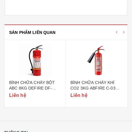
SẢN PHẨM LIÊN QUAN
BÌNH CHỮA CHÁY BỘT
BÌNH CHỮA CHÁY KHÍ
ABC 8KG DEFIRE DF-
CO2 3KG ABFIRE C-03
ABC8 (BỘ CÔNG AN)
(TEM BỘ CÔNG AN)
Liên hệ
Liên hệ