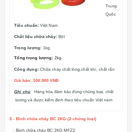
Trung
Quốc
Tiêu chuẩn:
Việt Nam
Chất liệu chữa cháy:
Bột
Trọng lượng:
1kg
Tổng trọng lượng:
2kg.
Công dụng:
Chữa cháy chất lỏng,chất khí, chất rắn
Giá bán: 100.000 VNĐ
Ghi chú
:
Hàng hóa đảm bảo đúng chủng loại, chất
lượng và được kiểm định theo tiêu chuẩn Việt nam
3 - Bình chữa cháy BC 2KG (2 chủng loại)
-
Bình chữa cháy BC 2KG MFZ2