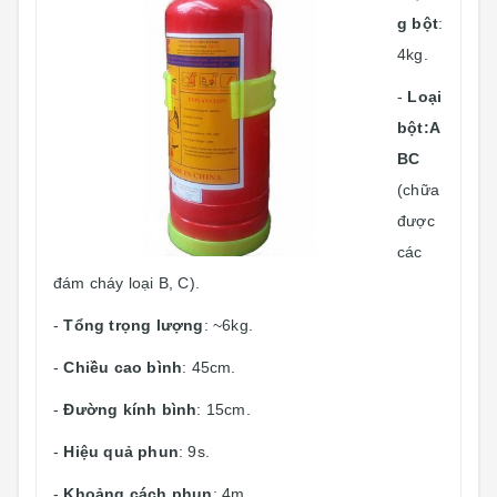
g bột
:
4kg.
-
Loại
bột:A
BC
(chữa
được
các
đám cháy loại B, C).
-
Tổng trọng lượng
: ~6kg.
-
Chiều cao bình
: 45cm.
-
Đường kính bình
: 15cm.
-
Hiệu quả phun
: 9s.
-
Khoảng cách phun
: 4m.