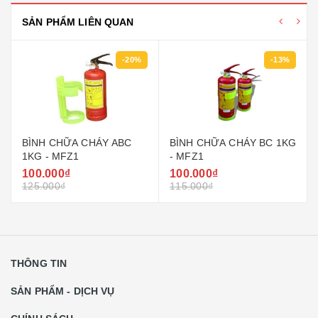
SẢN PHẨM LIÊN QUAN
-13%
-11%
BÌNH CHỮA CHÁY BC
BÌNH CHỮA CHÁY BC 2KG
1KG - MFZ1
MFZ2
100.000₫
120.000₫
115.000₫
135.000₫
THÔNG TIN
SẢN PHẨM - DỊCH VỤ