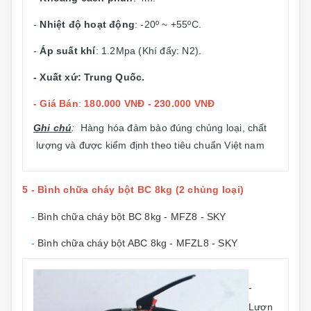
-
Nhiệt độ hoạt động
: -20º ~ +55ºC.
-
Áp suất khí
: 1.2Mpa (Khí đẩy: N2).
- Xuất xứ: Trung Quốc.
- Giá Bán
:
180.000 VNĐ - 230.000 VNĐ
Ghi chú
:
Hàng hóa đảm bảo đúng chủng loại, chất
lượng và được kiểm định theo tiêu chuẩn Việt nam
5 - Bình chữa cháy bột BC 8kg (2 chủng loại)
-
Bình chữa cháy bột BC 8kg - MFZ8 - SKY
-
Bình chữa cháy bột ABC 8kg - MFZL8 - SKY
-
Lượn