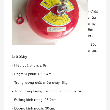
.
- Chất
chữa
cháy:
Bột
BC.
- Sức
chứa:
6±0.03kg.
- Hiệu quả phun: ≤ 9s
- Phạm vi phun: ≥ 0.94m
- Trọng lượng chất chữa cháy: 6kg.
- Tổng trọng lượng bao gồm vỏ bình: ~7.5kg.
- Đường kính trong: 28.2cm.
- Đường kính ngoài: 30cm.