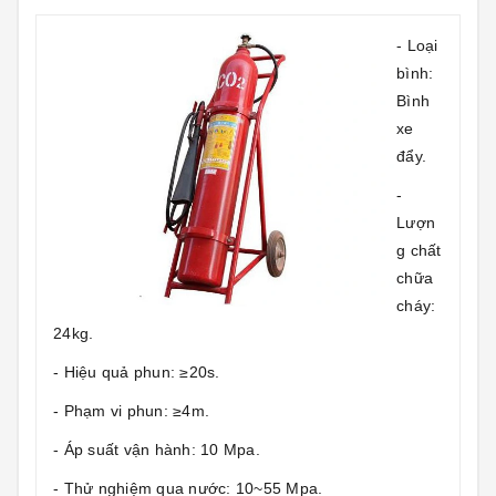
- Loại
bình:
Bình
xe
đẩy.
-
Lượn
g chất
chữa
cháy:
24kg.
- Hiệu quả phun: ≥20s.
- Phạm vi phun: ≥4m.
- Áp suất vận hành: 10 Mpa.
- Thử nghiệm qua nước: 10~55 Mpa.