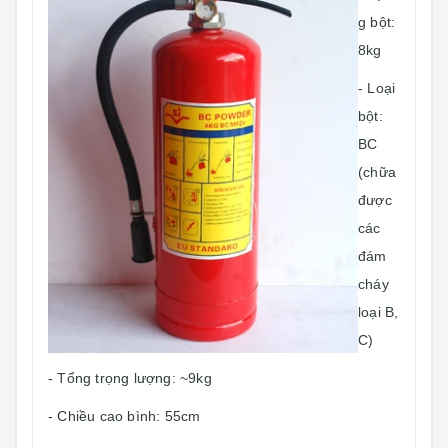
g bột:
8kg
- Loại
bột:
BC
(chữa
được
các
đám
cháy
loại B,
C)
- Tổng trọng lượng: ~9kg
- Chiều cao bình: 55cm