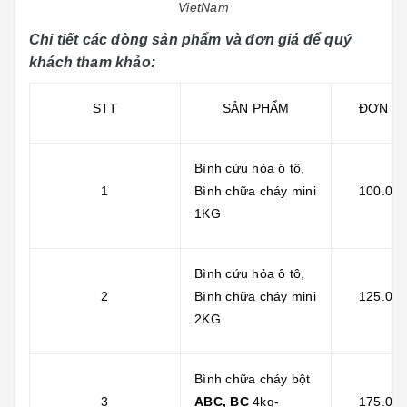
VietNam
Chi tiết các dòng sản phẩm và đơn giá để quý
khách tham khảo:
STT
SẢN PHẨM
ĐƠN GI
Bình cứu hỏa ô tô,
1
Bình chữa cháy mini
100.000
1KG
Bình cứu hỏa ô tô,
2
Bình chữa cháy mini
125.000
2KG
Bình chữa cháy bột
3
ABC, BC
4kg-
175.000