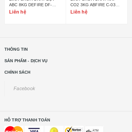
ABC 8KG DEFIRE DF-
CO2 3KG ABFIRE C-03
ABC8 (BỘ CÔNG AN)
(TEM BỘ CÔNG AN)
Liên hệ
Liên hệ
THÔNG TIN
SẢN PHẨM - DỊCH VỤ
CHÍNH SÁCH
Facebook
HỖ TRỢ THANH TOÁN