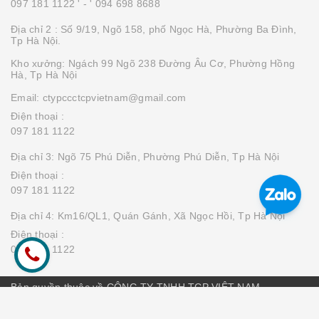
097 181 1122 '
- ' 094 698 8688
Địa chỉ 2 : Số 9/19, Ngõ 158, phố Ngọc Hà, Phường Ba Đình,
Tp Hà Nội.
Kho xưởng: Ngách 99 Ngõ 238 Đường Âu Cơ, Phường Hồng
Hà, Tp Hà Nội
Email: ctypccctcpvietnam@gmail.com
Điện thoại :
097 181 1122
Địa chỉ 3: Ngõ 75 Phú Diễn, Phường Phú Diễn, Tp Hà Nội
Điện thoại :
097 181 1122
Địa chỉ 4: Km16/QL1, Quán Gánh, Xã Ngọc Hồi, Tp Hà Nội
Điện thoại :
097 181 1122
Bản quyền thuộc về CÔNG TY TNHH TCP VIỆT NAM
Cung cấp bởi
Sapo