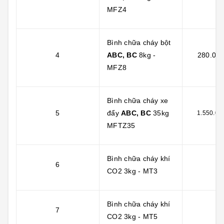
MFZ4
Bình chữa cháy bột
4
ABC, BC
8kg -
280.000
MFZ8
Bình chữa cháy xe
5
đẩy
ABC, BC
35kg
1.550.00
MFTZ35
Bình chữa cháy khí
6
CO2 3kg - MT3
Bình chữa cháy khí
7
CO2 3kg - MT5