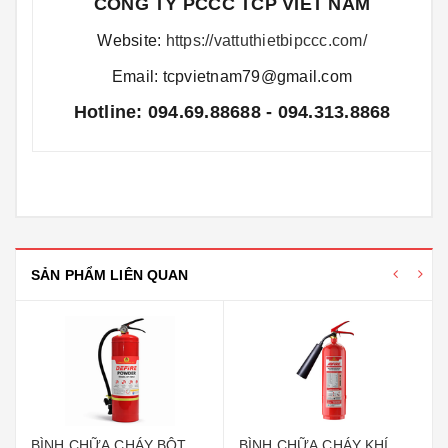
CÔNG TY PCCC TCP VIÊT NAM
Website:
https://vattuthietbipccc.com/
Email: tcpvietnam79@gmail.com
Hotline: 094.69.88688 - 094.313.8868
SẢN PHẨM LIÊN QUAN
BÌNH CHỮA CHÁY BỘT
BÌNH CHỮA CHÁY KHÍ