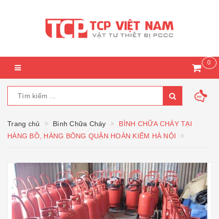
0
Trang chủ
Bình Chữa Cháy
BÌNH CHỮA CHÁY TẠI
HÀNG BỒ, HÀNG BÔNG QUẬN HOÀN KIẾM HÀ NỘI