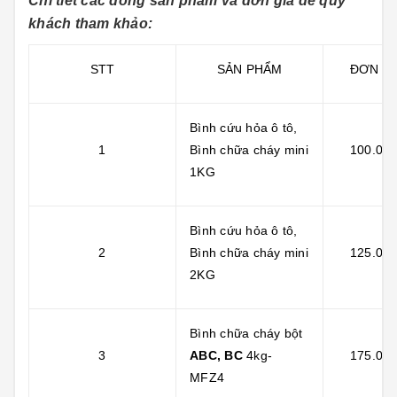
Chi tiết các dòng sản phẩm và đơn giá để quý
khách tham khảo:
STT
SẢN PHẨM
ĐƠN GI
Bình cứu hỏa ô tô,
1
Bình chữa cháy mini
100.000
1KG
Bình cứu hỏa ô tô,
2
Bình chữa cháy mini
125.000
2KG
Bình chữa cháy bột
3
ABC, BC
4kg-
175.000
MFZ4