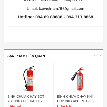
Email: tcpvietnam79@gmail.com
Hotline: 094.69.88688 - 094.313.8868
SẢN PHẨM LIÊN QUAN
BÌNH CHỮA CHÁY BỘT
BÌNH CHỮA CHÁY KHÍ
ABC 8KG DEFIRE DF-
CO2 3KG ABFIRE C-03
ABC8 (BỘ CÔNG AN)
(TEM BỘ CÔNG AN)
Liên hệ
Liên hệ