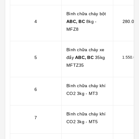
Bình chữa cháy bột
4
ABC, BC
8kg -
280.000
MFZ8
Bình chữa cháy xe
5
đẩy
ABC, BC
35kg
1.550.00
MFTZ35
Bình chữa cháy khí
6
CO2 3kg - MT3
Bình chữa cháy khí
7
CO2 3kg - MT5