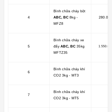
Bình chữa cháy bột
4
ABC, BC
8kg -
280.000
MFZ8
Bình chữa cháy xe
5
đẩy
ABC, BC
35kg
1.550.00
MFTZ35
Bình chữa cháy khí
6
CO2 3kg - MT3
Bình chữa cháy khí
7
CO2 3kg - MT5