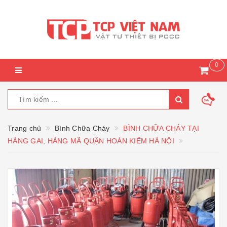
0
Trang chủ
Bình Chữa Cháy
BÌNH CHỮA CHÁY TẠI
HÀNG GAI, HÀNG MÃ QUẬN HOÀN KIẾM HÀ NỘI