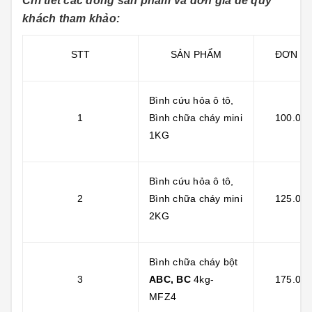
Chi tiết các dòng sản phẩm và đơn giá để quý
khách tham khảo:
STT
SẢN PHẨM
ĐƠN GI
Bình cứu hỏa ô tô,
1
Bình chữa cháy mini
100.000
1KG
Bình cứu hỏa ô tô,
2
Bình chữa cháy mini
125.000
2KG
Bình chữa cháy bột
3
ABC, BC
4kg-
175.000
MFZ4