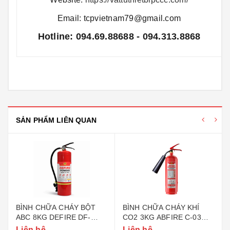
Email: tcpvietnam79@gmail.com
Hotline: 094.69.88688 - 094.313.8868
SẢN PHẨM LIÊN QUAN
BÌNH CHỮA CHÁY BỘT
BÌNH CHỮA CHÁY KHÍ
ABC 8KG DEFIRE DF-
CO2 3KG ABFIRE C-03
ABC8 (BỘ CÔNG AN)
(TEM BỘ CÔNG AN)
Liên hệ
Liên hệ