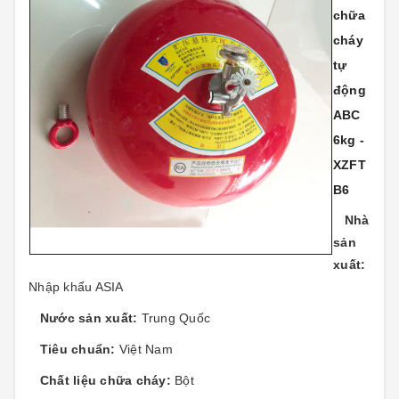
chữa
cháy
tự
động
ABC
6kg -
XZFT
B6
Nhà
sản
xuất:
Nhập khẩu ASIA
Nước sản xuất:
Trung Quốc
Tiêu chuẩn:
Việt Nam
Chất liệu chữa cháy:
Bột