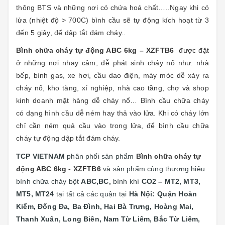
thông BTS và những nơi có chứa hoá chất…..Ngay khi có
lửa (nhiệt độ > 700C) bình cầu sẽ tự động kích hoạt từ 3
đến 5 giây, để dập tắt đám cháy..
Bình chữa cháy tự động ABC 6kg – XZFTB6
được đặt
ở những nơi nhay cảm, dễ phát sinh cháy nổ như: nhà
bếp, bình gas, xe hơi, cầu dao điện, máy móc dễ xảy ra
cháy nổ, kho tàng, xí nghiệp, nhà cao tầng, chợ và shop
kinh doanh mặt hàng dễ cháy nổ… Bình cầu chữa cháy
có dạng hình cầu dễ ném hay thả vào lửa. Khi có cháy lớn
chỉ cần ném quả cầu vào trong lửa, để bình cầu chữa
cháy tự động dập tắt đám cháy.
TCP VIETNAM
phân phối sản phẩm
Bình chữa cháy tự
động ABC 6kg - XZFTB6
và sản phẩm cùng thương hiệu
bình chữa cháy bột
ABC,BC,
bình khí
CO2 – MT2, MT3,
MT5, MT24
tại
tất cả các quận tại
Hà Nội: Quận
Hoàn
Kiếm, Đống Đa, Ba Đình, Hai Bà Trưng, Hoàng Mai,
Thanh Xuân, Long Biên, Nam Từ Liêm, Bắc Từ Liêm,