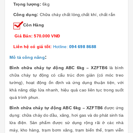
Trọng lượng:
6kg
Công dụng:
Chữa cháy chất lỏng,chất khí, chất rắn
Còn Hàng
Giá Bán: 570.000 VNĐ
Liên hệ có giá tốt:
Hotline:
094 698 8688
:
Mô tả công năng
Bình chữa cháy tự động ABC 6kg – XZFTB6
là bình
chữa cháy tự động có cấu trúc đơn giản (có móc treo
tường), hoạt động ổn định và ứng dụng thuận tiện, với
khả năng dập lửa nhanh, hiệu quả cao liên tục trong suốt
quá trình phun.
Bình chữa cháy tự động ABC 6kg – XZFTB6
được ứng
dụng: chữa cháy do dầu, xăng, hơi gas và do phát sinh tia
lửa điện. Sản phẩm được sử dụng rộng rãi ở các nhà
máy, kho hàng, trạm bơm xăng, trạm biến thế, trạm viễn