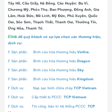
Tây Hồ, Cầu Giấy, Hà Đông. Các Huyện: Ba Vì,
Chương Mỹ, Phúc Thọ, Đan Phượng, Đông Anh, Gia
Lâm, Hoài Đức, Mê Linh, Mỹ Đức, Phú Xuyên, Quốc
Oai, Sóc Sơn, Thạch Thất, Thanh Oai, Thường Tín,
Ứng Hòa, Thanh Trì.
Ê
link
để quý khách có sự lựa chọn các thương hiệu,
dịch vụ:
Sản phẩn:
Bình cứu hỏa thương hiệu
Vinfire.
F
Sản phẩn:
Bình cứu hỏa thương hiệu
Dragon
F
Sản phẩn:
Bình cứu hỏa thương hiệu
Sk
y
F
Sản phẩn:
Bình cứu hỏa thương hiệu
Kingdom
F
Dịch vụ:
Nạp sạc bình chữa cháy
TCP Vietnam
F
Dịch vụ:
Cấp thiết bị PCCC
TCP Vietnam
F
Dịch vụ:
Thi công, bảo trì hệ thống PCCC
TCP
F