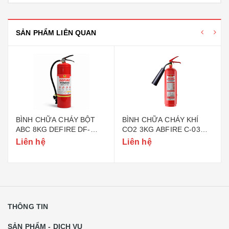
SẢN PHẨM LIÊN QUAN
BÌNH CHỮA CHÁY BỘT
BÌNH CHỮA CHÁY KHÍ
ABC 8KG DEFIRE DF-
CO2 3KG ABFIRE C-03
ABC8 (BỘ CÔNG AN)
(TEM BỘ CÔNG AN)
Liên hệ
Liên hệ
THÔNG TIN
SẢN PHẨM - DỊCH VỤ