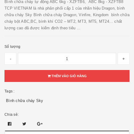
Bình chữa cháy tự động ABC 6kg - XZFTB6, ABC 8kg - XZFTB8
TCP VIETNAM là nhà phân phối cấp 1 của nhãn hiệu Dragon, bình
chữa cháy Sky Bình chữa cháy Dragon, Vinfire, Kingdom bình chữa
cháy bột ABC,BC, bình khí CO2 – MT2, MT3, MT5, MT24… chất
lượng cao đã được kiểm định theo tiêu ...
Số lượng
-
+
THÊM VÀO GIỎ HÀNG
Tags :
Bình chữa cháy Sky
Chia sẻ: