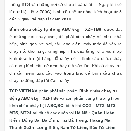
thông BTS và những nơi có chứa hoá chất…..Ngay khi có
lửa (nhiệt độ > 700C) bình cầu sẽ tự động kích hoạt từ 3
đến 5 giây, để dập tắt đám cháy..
Bình chữa cháy tự động ABC 6kg – XZFTB6
được đặt
ở những nơi nhay cảm, dễ phát sinh cháy nổ như: nhà
bếp, bình gas, xe hơi, cầu dao điện, máy móc dễ xảy ra
cháy nổ, kho tàng, xí nghiệp, nhà cao tầng, chợ và shop
kinh doanh mặt hàng dễ cháy nổ… Bình cầu chữa cháy
có dạng hình cầu dễ ném hay thả vào lửa. Khi có cháy lớn
chỉ cần ném quả cầu vào trong lửa, để bình cầu chữa
cháy tự động dập tắt đám cháy.
TCP VIETNAM
phân phối sản phẩm
Bình chữa cháy tự
động ABC 6kg - XZFTB6
và sản phẩm cùng thương hiệu
bình chữa cháy bột
ABC,BC,
bình khí
CO2 – MT2, MT3,
MT5, MT24
tại
tất cả các quận tại
Hà Nội: Quận
Hoàn
Kiếm, Đống Đa, Ba Đình, Hai Bà Trưng, Hoàng Mai,
Thanh Xuân, Long Biên, Nam Từ Liêm, Bắc Từ Liêm,