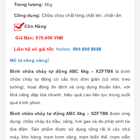
Trọng lượng:
6kg
Công dụng:
Chữa cháy chất lỏng,chất khí, chất rắn
Còn Hàng
Giá Bán: 570.000 VNĐ
Liên hệ có giá tốt:
Hotline:
094 698 8688
:
Mô tả công năng
Bình chữa cháy tự động ABC 6kg – XZFTB6
là bình
chữa cháy tự động có cấu trúc đơn giản (có móc treo
tường), hoạt động ổn định và ứng dụng thuận tiện, với
khả năng dập lửa nhanh, hiệu quả cao liên tục trong suốt
quá trình phun.
Bình chữa cháy tự động ABC 6kg – XZFTB6
được ứng
dụng: chữa cháy do dầu, xăng, hơi gas và do phát sinh tia
lửa điện. Sản phẩm được sử dụng rộng rãi ở các nhà
máy, kho hàng, trạm bơm xăng, trạm biến thế, trạm viễn