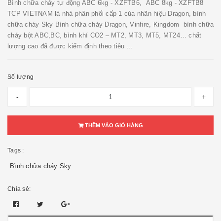
Bình chữa cháy tự động ABC 6kg - XZFTB6, ABC 8kg - XZFTB8
TCP VIETNAM là nhà phân phối cấp 1 của nhãn hiệu Dragon, bình
chữa cháy Sky Bình chữa cháy Dragon, Vinfire, Kingdom bình chữa
cháy bột ABC,BC, bình khí CO2 – MT2, MT3, MT5, MT24… chất
lượng cao đã được kiểm định theo tiêu ...
Số lượng
-
+
THÊM VÀO GIỎ HÀNG
Tags :
Bình chữa cháy Sky
Chia sẻ: