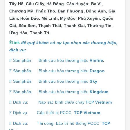
Tây Hồ, Cầu Giấy, Hà Đông. Các Huyện: Ba Vì,
Chương Mỹ, Phúc Thọ, Đan Phượng, Đông Anh, Gia
Lâm, Hoài Đức, Mê Linh, Mỹ Đức, Phú Xuyên, Quốc
Oai, Sóc Sơn, Thạch Thất, Thanh Oai, Thường Tín,
Ứng Hòa, Thanh Trì.
Ê
link
để quý khách có sự lựa chọn các thương hiệu,
dịch vụ:
Sản phẩn:
Bình cứu hỏa thương hiệu
Vinfire.
F
Sản phẩn:
Bình cứu hỏa thương hiệu
Dragon
F
Sản phẩn:
Bình cứu hỏa thương hiệu
Sk
y
F
Sản phẩn:
Bình cứu hỏa thương hiệu
Kingdom
F
Dịch vụ:
Nạp sạc bình chữa cháy
TCP Vietnam
F
Dịch vụ:
Cấp thiết bị PCCC
TCP Vietnam
F
Dịch vụ:
Thi công, bảo trì hệ thống PCCC
TCP
F