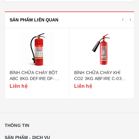
SẢN PHẨM LIÊN QUAN
BÌNH CHỮA CHÁY BỘT
BÌNH CHỮA CHÁY KHÍ
ABC 8KG DEFIRE DF-
CO2 3KG ABFIRE C-03
ABC8 (BỘ CÔNG AN)
(TEM BỘ CÔNG AN)
Liên hệ
Liên hệ
THÔNG TIN
SẢN PHẨM - DỊCH VỤ