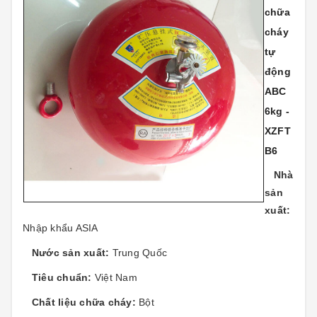
chữa
cháy
tự
động
ABC
6kg -
XZFT
B6
Nhà
sản
xuất:
Nhập khẩu ASIA
Nước sản xuất:
Trung Quốc
Tiêu chuẩn:
Việt Nam
Chất liệu chữa cháy:
Bột