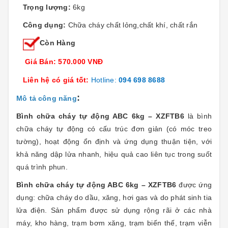
Trọng lượng:
6kg
Công dụng:
Chữa cháy chất lỏng,chất khí, chất rắn
Còn Hàng
Giá Bán: 570.000 VNĐ
Liên hệ có giá tốt:
Hotline:
094 698 8688
:
Mô tả công năng
Bình chữa cháy tự động ABC 6kg – XZFTB6
là bình
chữa cháy tự động có cấu trúc đơn giản (có móc treo
tường), hoạt động ổn định và ứng dụng thuận tiện, với
khả năng dập lửa nhanh, hiệu quả cao liên tục trong suốt
quá trình phun.
Bình chữa cháy tự động ABC 6kg – XZFTB6
được ứng
dụng: chữa cháy do dầu, xăng, hơi gas và do phát sinh tia
lửa điện. Sản phẩm được sử dụng rộng rãi ở các nhà
máy, kho hàng, trạm bơm xăng, trạm biến thế, trạm viễn