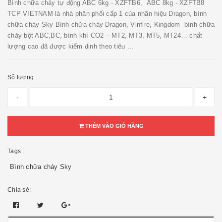
Bình chữa cháy tự động ABC 6kg - XZFTB6, ABC 8kg - XZFTB8
TCP VIETNAM là nhà phân phối cấp 1 của nhãn hiệu Dragon, bình
chữa cháy Sky Bình chữa cháy Dragon, Vinfire, Kingdom bình chữa
cháy bột ABC,BC, bình khí CO2 – MT2, MT3, MT5, MT24… chất
lượng cao đã được kiểm định theo tiêu ...
Số lượng
-
+
THÊM VÀO GIỎ HÀNG
Tags :
Bình chữa cháy Sky
Chia sẻ: