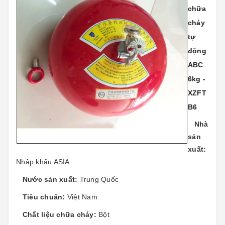
chữa
cháy
tự
động
ABC
6kg -
XZFT
B6
Nhà
sản
xuất:
Nhập khẩu ASIA
Nước sản xuất:
Trung Quốc
Tiêu chuẩn:
Việt Nam
Chất liệu chữa cháy:
Bột