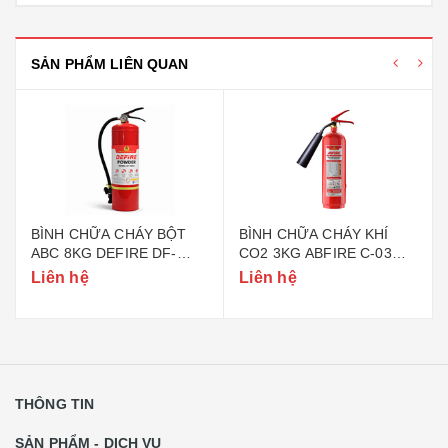
SẢN PHẨM LIÊN QUAN
BÌNH CHỮA CHÁY BỘT
BÌNH CHỮA CHÁY KHÍ
ABC 8KG DEFIRE DF-
CO2 3KG ABFIRE C-03
ABC8 (BỘ CÔNG AN)
(TEM BỘ CÔNG AN)
Liên hệ
Liên hệ
THÔNG TIN
SẢN PHẨM - DỊCH VỤ