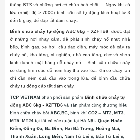
thông BTS và những nơi có chứa hoá chất…..Ngay khi có
lửa (nhiệt độ > 700C) bình cầu sẽ tự động kích hoạt từ 3
đến 5 giây, để dập tắt đám cháy..
Bình chữa cháy tự động ABC 6kg – XZFTB6
được đặt
ở những nơi nhay cảm, dễ phát sinh cháy nổ như: nhà
bếp, bình gas, xe hơi, cầu dao điện, máy móc dễ xảy ra
cháy nổ, kho tàng, xí nghiệp, nhà cao tầng, chợ và shop
kinh doanh mặt hàng dễ cháy nổ… Bình cầu chữa cháy
có dạng hình cầu dễ ném hay thả vào lửa. Khi có cháy lớn
chỉ cần ném quả cầu vào trong lửa, để bình cầu chữa
cháy tự động dập tắt đám cháy.
TCP VIETNAM
phân phối sản phẩm
Bình chữa cháy tự
động ABC 6kg - XZFTB6
và sản phẩm cùng thương hiệu
bình chữa cháy bột
ABC,BC,
bình khí
CO2 – MT2, MT3,
MT5, MT24
tại
tất cả các quận tại
Hà Nội: Quận
Hoàn
Kiếm, Đống Đa, Ba Đình, Hai Bà Trưng, Hoàng Mai,
Thanh Xuân, Long Biên, Nam Từ Liêm, Bắc Từ Liêm,