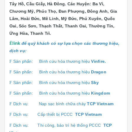
Tây Hồ, Cầu Giấy, Hà Đông. Các Huyện: Ba Vì,
Chương Mỹ, Phúc Thọ, Đan Phượng, Đông Anh, Gia
Lâm, Hoài Đức, Mê Linh, Mỹ Đức, Phú Xuyên, Quốc
Oai, Sóc Sơn, Thạch Thất, Thanh Oai, Thường Tín,
Ứng Hòa, Thanh Trì.
Ê
link
để quý khách có sự lựa chọn các thương hiệu,
dịch vụ:
Sản phẩn:
Bình cứu hỏa thương hiệu
Vinfire.
F
Sản phẩn:
Bình cứu hỏa thương hiệu
Dragon
F
Sản phẩn:
Bình cứu hỏa thương hiệu
Sk
y
F
Sản phẩn:
Bình cứu hỏa thương hiệu
Kingdom
F
Dịch vụ:
Nạp sạc bình chữa cháy
TCP Vietnam
F
Dịch vụ:
Cấp thiết bị PCCC
TCP Vietnam
F
Dịch vụ:
Thi công, bảo trì hệ thống PCCC
TCP
F