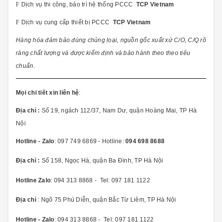
F
Dịch vụ thi công, bảo trì hệ thống PCCC
TCP Vietnam
F
Dịch vụ cung cấp thiết bị PCCC
TCP Vietnam
Hàng hóa đảm bảo đúng chủng loại, nguồn gốc xuất xứ C/O, C/Q rõ
ràng chất lượng và được kiểm định và bảo hành theo theo tiêu
chuẩn
.
Mọi chi tiết xin liên hệ
:
Địa chỉ :
Số 19, ngách 112/37, Nam Dư, quận Hoàng Mai, TP Hà
Nội
Hotline - Zalo
: 097 749 6869 - Hotline:
094 698 8688
Địa chỉ :
Số 158, Ngọc Hà, quận Ba Đình, TP Hà Nội
Hotline Zalo
: 094 313 8868 - Tel: 097 181 1122
Địa chỉ
: Ngõ 75 Phú Diễn, quận Bắc Từ Liêm, TP Hà Nội
Hotline - Zalo
: 094 313 8868 - Tel: 097 181 1122