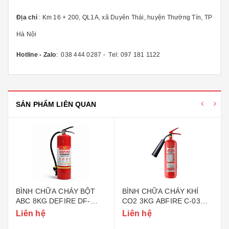
Địa chỉ
: Km 16 + 200, QL1A, xã Duyên Thái, huyện Thường Tín, TP
Hà Nội
Hotline - Zalo
: 038 444 0287 - Tel: 097 181 1122
SẢN PHẨM LIÊN QUAN
BÌNH CHỮA CHÁY BỘT
BÌNH CHỮA CHÁY KHÍ
ABC 8KG DEFIRE DF-
CO2 3KG ABFIRE C-03
ABC8 (BỘ CÔNG AN)
(TEM BỘ CÔNG AN)
Liên hệ
Liên hệ