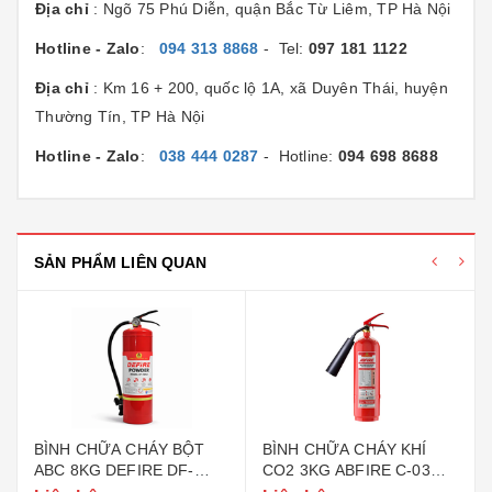
Địa chỉ
: Ngõ 75 Phú Diễn, quận Bắc Từ Liêm, TP Hà Nội
Hotline - Zalo
:
094 313 8868
- Tel:
097 181 1122
Địa chỉ
: Km 16 + 200, quốc lộ 1A, xã Duyên Thái, huyện
Thường Tín, TP Hà Nội
Hotline - Zalo
:
038 444 0287
- Hotline:
094 698 8688
SẢN PHẨM LIÊN QUAN
BÌNH CHỮA CHÁY BỘT
BÌNH CHỮA CHÁY KHÍ
ABC 8KG DEFIRE DF-
CO2 3KG ABFIRE C-03
ABC8 (BỘ CÔNG AN)
(TEM BỘ CÔNG AN)