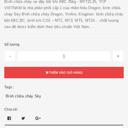
Bình chữa cháy xe đẩy bột khí ABC 35kg - MFTZL35, TCP
VIETNAM là nhà phân phối cấp 1 của nhãn hiệu Dragon, bình chữa
cháy Sky Bình chữa cháy Dragon, Vinfire, Kingdom bình chữa cháy
bột ABC,BC, bình khí CO2 – MT2, MT3, MT5, MT24… chất lượng
cao đã được kiểm định theo tiêu chuẩn Việt Nam...
Số lượng
-
+
THÊM VÀO GIỎ HÀNG
Tags :
Bình chữa cháy Sky
Chia sẻ: