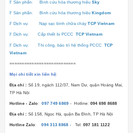
Sản phẩn:
Bình cứu hỏa thương hiệu
Sk
y
F
Sản phẩn:
Bình cứu hỏa thương hiệu
Kingdom
F
Dịch vụ:
Nạp sạc bình chữa cháy
TCP Vietnam
F
Dịch vụ:
Cấp thiết bị PCCC
TCP Vietnam
F
Dịch vụ:
Thi công, bảo trì hệ thống PCCC
TCP
F
Vietnam
===========================
Mọi chi tiết xin liên hệ
:
Địa chỉ :
Số 19, ngách 112/37, Nam Dư, quận Hoàng Mai,
TP Hà Nội
Hotline - Zalo
:
097 749 6869
- Hotline:
094 698 8688
Địa chỉ :
Số 158, Ngọc Hà, quận Ba Đình, TP Hà Nội
Hotline Zalo
:
094 313 8868
- Tel:
097 181 1122