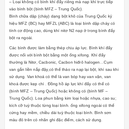
– Loại không có bình khí đẩy riêng mà nạp khí trực tiếp
vào bình bột (bình MFZ – Trung Quốc).
Bình chữa dập (cháy) dạng bột khô của Trung Quốc ký
hiệu MFZ (BC) hay MFZL (ABC) là loại bình dập cháy có
tính cơ động cao, dùng khí nitơ N2 nạp ở trong bình đẩy
bột ra ngoài.
Các bình được làm bằng thép chịu áp lực. Bình khí đẩy
được nối với bình bột bằng một ống xifong. Khí đẩy
thường là Nitơ, Cacbonic, Cacbon hiđrô halogen…Cụm
van gắn liền nắp đậy,có thể tháo ra nạp lại bột, khí sau khi
sử dụng. Van khoá có thể là van bóp hay van vặn, van
khoá được kẹp chì . Đồng hồ áp lực khí đẩy có thể có
(bình MFZ – Trung Quốc) hoặc không có (bình MF –
Trung Quốc). Loa phun bằng kim loại hoặc nhựa, cao su;
kích cỡ tuỳ thuộc từng loại bình. ống xifong ngoài có thể
cứng hay mềm, chiều dài tuỳ thuộc loại bình. Bình sơn
màu đỏ trên có nhãn ghi đặc điểm, cách sử dụng.