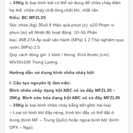
– 35Kg
là loại bình bột có thể sử dụng để chữa cháy điện
hạ thế, chữa cháy chất lỏng,chất khí, chất rắn.
Kiểu: BC MFZL35
Sức chứa (kg) 35±0.9 Hiệu quả phun (s): ≥20 Phạm vi
phun (m) ≥8 Nhiệt độ hoạt động: 10~55 Phân
loại: 45B,27A Áp suất vận hành (MPa) 1.2 Thử nghiệm qua
nước (MPa) 2.5
Quy cách đóng gói: 1 bình / thùng. Kích thước (cm):
60x50x100 Trọng Lượng…
Hướng dẫn sử dụng bình chữa cháy bột
I. Cấu tạo nguyên lý làm việc:
Bình chữa cháy dạng bột ABC có xe đẩy MFZL35 –
35Kg
,
Bình cứu hỏa dạng bột ABC có xe đẩy MFZL35
– 35Kg
là loại bình chữa cháy bằng bột gồm hai loại:
– Loại có bình khí đẩy riêng, bình khí đẩy có thể đặt ở
trong (bình MF – Trung Quốc) hoặc ngoài bình bột (bình
OPX – Nga).