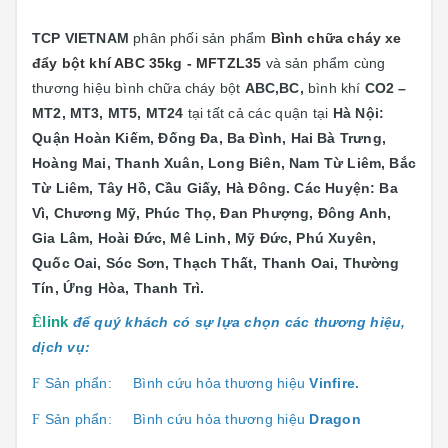
TCP VIETNAM
phân phối sản phẩm
Bình chữa cháy xe
đẩy bột khí ABC 35kg - MFTZL35
và sản phẩm cùng
thương hiệu bình chữa cháy bột
ABC,BC,
bình khí
CO2 –
MT2, MT3, MT5, MT24
tại
tất cả các quận tại
Hà Nội:
Quận
Hoàn Kiếm, Đống Đa, Ba Đình, Hai Bà Trưng,
Hoàng Mai, Thanh Xuân, Long Biên, Nam Từ Liêm, Bắc
Từ Liêm, Tây Hồ, Cầu Giấy, Hà Đông. Các Huyện: Ba
Vì, Chương Mỹ, Phúc Thọ, Đan Phượng, Đông Anh,
Gia Lâm, Hoài Đức, Mê Linh, Mỹ Đức, Phú Xuyên,
Quốc Oai, Sóc Sơn, Thạch Thất, Thanh Oai, Thường
Tín, Ứng Hòa, Thanh Trì.
Ê
link
để quý khách có sự lựa chọn các thương hiệu,
dịch vụ:
Sản phẩn:
Bình cứu hỏa thương hiệu
Vinfire.
F
Sản phẩn:
Bình cứu hỏa thương hiệu
Dragon
F