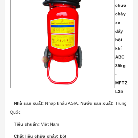
chữa
cháy
xe
đẩy
bột
khí
ABC
35kg
-
MFTZ
L35
Nhà sản xuất:
Nhập khẩu ASIA.
Nước sản xuất:
Trung
Quốc
Tiêu chuẩn:
Việt Nam
Chất liệu chữa cháy:
bột