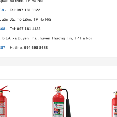
quận Ba Đình, TP Hà Nội
68
- Tel:
097 181 1122
 quận Bắc Từ Liêm, TP Hà Nội
868
- Tel:
097 181 1122
c lộ 1A, xã Duyên Thái, huyện Thường Tín, TP Hà Nội
287
- Hotline:
094 698 8688