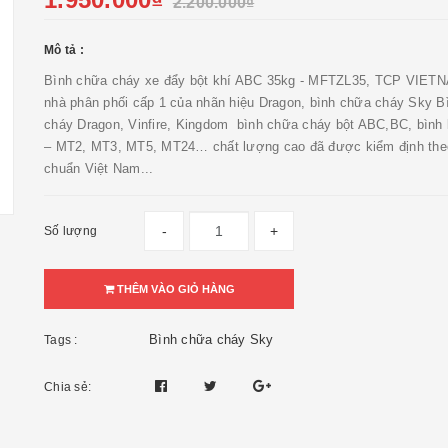
2.200.000₫
Mô tả :
Bình chữa cháy xe đẩy bột khí ABC 35kg - MFTZL35, TCP VIETN
nhà phân phối cấp 1 của nhãn hiệu Dragon, bình chữa cháy Sky B
cháy Dragon, Vinfire, Kingdom bình chữa cháy bột ABC,BC, bình
– MT2, MT3, MT5, MT24… chất lượng cao đã được kiểm định theo
chuẩn Việt Nam...
-
+
Số lượng
THÊM VÀO GIỎ HÀNG
Bình chữa cháy Sky
Tags :
Chia sẻ: