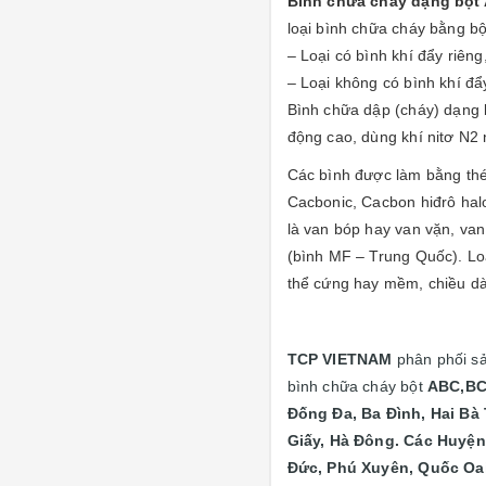
Bình chữa cháy dạng bột
loại bình chữa cháy bằng bộ
– Loại có bình khí đẩy riên
– Loại không có bình khí đẩ
Bình chữa dập (cháy) dạng 
động cao, dùng khí nitơ N2 
Các bình được làm bằng thép
Cacbonic, Cacbon hiđrô halo
là van bóp hay van vặn, va
(bình MF – Trung Quốc). Loa
thể cứng hay mềm, chiều dài
TCP VIETNAM
phân phối 
bình chữa cháy bột
ABC,BC
Đống Đa, Ba Đình, Hai Bà
Giấy, Hà Đông. Các Huyện
Đức, Phú Xuyên, Quốc Oai