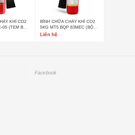
A CHÁY KHÍ CO2
BÌNH CHỮA CHÁY BỘT ABC
BÌNH CH
BQP 83MEC (BỘ
6KG BQP 83MEC (BỘ QUỐC
8KG BQP
ÒNG)
PHÒNG)
PHÒNG)
Liên hệ
Liên hệ
Facebook