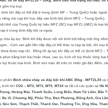
 ABC có xe đẩy MFZL35 – 35Kg
,
Bình cứu hỏa dạng bột ABC có 
t gồm hai loại:
g, bình khí đẩy có thể đặt ở trong (bình MF – Trung Quốc) hoặc ngoài
y riêng mà nạp khí trực tiếp vào bình bột (bình MFZ – Trung Quốc).
bột khô của Trung Quốc ký hiệu MFZ (BC) hay MFZL (ABC) là loại bì
nạp ở trong bình đẩy bột ra ngoài.
 chịu áp lực. Bình khí đẩy được nối với bình bột bằng một ống xifon
gen…Cụm van gắn liền nắp đậy,có thể tháo ra nạp lại bột, khí sau k
n khoá được kẹp chì . Đồng hồ áp lực khí đẩy có thể có (bình MFZ –
 phun bằng kim loại hoặc nhựa, cao su; kích cỡ tuỳ thuộc từng loại 
 tuỳ thuộc loại bình. Bình sơn màu đỏ trên có nhãn ghi đặc điểm, c
sản phẩm
Bình chữa cháy xe đẩy bột khí ABC 35kg - MFTZL35
và 
,
bình khí
CO2 – MT2, MT3, MT5, MT24
tại
tất cả các quận tại
Hà N
 Trưng, Hoàng Mai, Thanh Xuân, Long Biên, Nam Từ Liêm, Bắc T
: Ba Vì, Chương Mỹ, Phúc Thọ, Đan Phượng, Đông Anh, Gia Lâm
, Sóc Sơn, Thạch Thất, Thanh Oai, Thường Tín, Ứng Hòa, Thanh