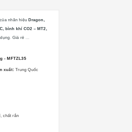
 của nhãn hiệu
Dragon,
, bình khí CO2 – MT2,
 dụng. Giá rẻ …
kg - MFTZL35
n xuất:
Trung Quốc
, chất rắn