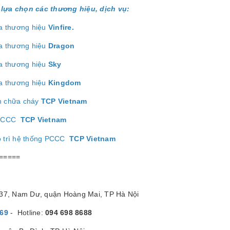
lựa chọn các thương hiệu, dịch vụ:
a thương hiệu
Vinfire.
a thương hiệu
Dragon
a thương hiệu
Sk
y
a thương hiệu
Kingdom
h chữa cháy
TCP Vietnam
ị PCCC
TCP Vietnam
o trì hệ thống PCCC
TCP Vietnam
=====
/37, Nam Dư, quận Hoàng Mai, TP Hà Nội
869
- Hotline:
094 698 8688