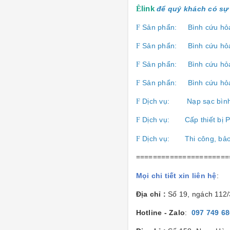
Ê
link
để quý khách có sự 
Sản phẩn:
Bình cứu hỏ
F
Sản phẩn:
Bình cứu hỏ
F
Sản phẩn:
Bình cứu hỏ
F
Sản phẩn:
Bình cứu hỏ
F
Dịch vụ:
Nạp sạc bìn
F
Dịch vụ:
Cấp thiết b
F
Dịch vụ:
Thi công, bả
F
======================
Mọi chi tiết xin liên hệ
:
Địa chỉ :
Số 19, ngách 112
Hotline - Zalo
:
097 749 6