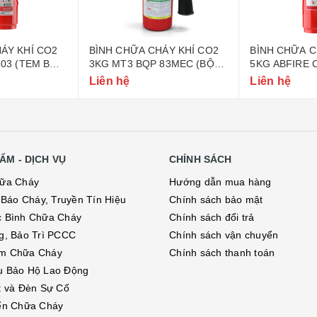
 CHÁY KHÍ CO2
BÌNH CHỮA CHÁY KHÍ CO2
BÌNH CHỮ
QP 83MEC (BỘ
5KG ABFIRE C-05 (TEM BỘ
5KG MT5 
NG)
CÔNG AN)
QUỐC PH
Liên hệ
Liên hệ
ẨM - DỊCH VỤ
CHÍNH SÁCH
hữa Cháy
Hướng dẫn mua hàng
ị Báo Cháy, Truyền Tín Hiệu
Chính sách bảo mật
c Bình Chữa Cháy
Chính sách đổi trả
g, Bảo Trì PCCC
Chính sách vận chuyển
m Chữa Cháy
Chính sách thanh toán
ụ Bảo Hộ Lao Động
t và Đèn Sự Cố
ển Chữa Cháy