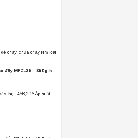
8
 dễ cháy, chữa cháy kim loại
xe đẩy MFZL35 – 35Kg
là
ân loại: 45B,27A Áp suất