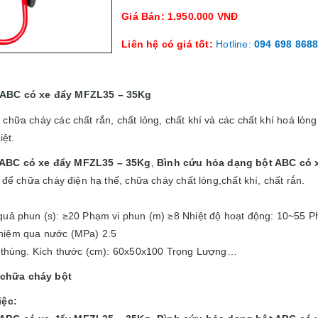
Giá Bán: 1.950.000 VNĐ
Liên hệ có giá tốt:
Hotline:
094 698 868
 ABC có xe đẩy MFZL35 – 35Kg
chữa cháy các chất rắn, chất lỏng, chất khí và các chất khí hoá lỏng
iệt.
 ABC có xe đẩy MFZL35 – 35Kg
,
Bình cứu hỏa dạng bột ABC có 
 để chữa cháy điện hạ thế, chữa cháy chất lỏng,chất khí, chất rắn.
quả phun (s): ≥20 Phạm vi phun (m) ≥8 Nhiệt độ hoạt động: 10~55 Ph
hiệm qua nước (MPa) 2.5
/ thùng. Kích thước (cm): 60x50x100 Trọng Lượng…
chữa cháy bột
iệc: