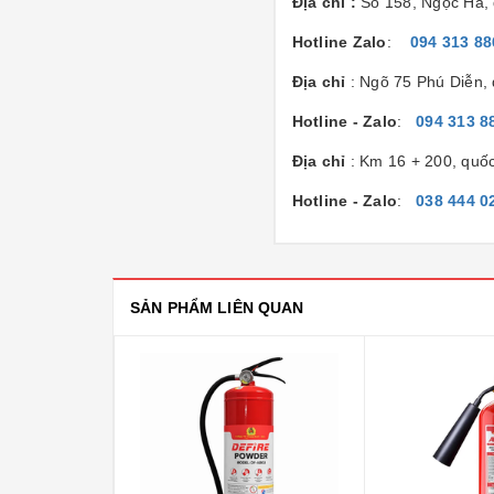
Địa chỉ :
Số 158, Ngọc Hà, 
Hotline Zalo
:
094 313 88
Địa chỉ
: Ngõ 75 Phú Diễn,
Hotline - Zalo
:
094 313 8
Địa chỉ
: Km 16 + 200, quố
Hotline - Zalo
:
038 444 0
SẢN PHẨM LIÊN QUAN