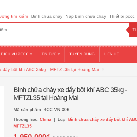
ướng tìm kiếm
Bình chữa cháy
Nạp bình chữa cháy
Thiết bị pccc
DỊCH VỤ PCCC
TIN TỨC
TUYỂN DỤNG
LIÊN HỆ
e đẩy bột khí ABC 35kg - MFTZL35 tại Hoàng Mai
Bình chữa cháy xe đẩy bột khí ABC 35kg -
MFTZL35 tại Hoàng Mai
Mã sản phẩm:
BCC-VN-006
Thương hiệu:
China
Loại:
Bình chữa cháy xe đẩy bột khí ABC
MFTZL35
1.950.000₫