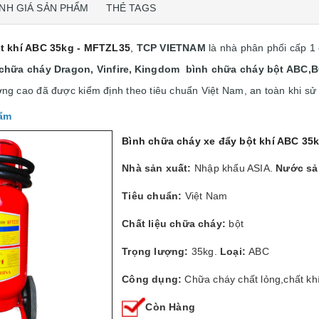
NH GIÁ SẢN PHẨM
THẺ TAGS
t khí ABC 35kg - MFTZL35
,
TCP VIETNAM
là nhà phân phối cấp 1
chữa cháy Dragon, Vinfire,
Kingdom bình chữa cháy bột ABC,BC
ng cao đã được kiểm định theo tiêu chuẩn Việt Nam, an toàn khi sử
hẩm
Bình chữa cháy xe đẩy bột khí ABC 35
Nhà sản xuất:
Nhập khẩu ASIA.
Nước sả
Tiêu chuẩn:
Việt Nam
Chất liệu chữa cháy:
bột
Trọng lượng:
35kg.
Loại:
ABC
Công dụng:
Chữa cháy chất lỏng,chất khí
Còn Hàng