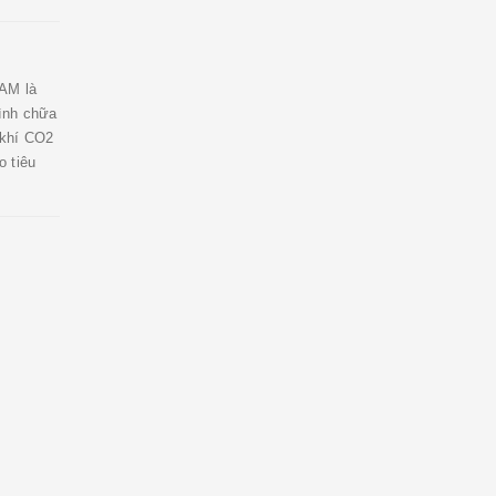
AM là
ình chữa
 khí CO2
 tiêu