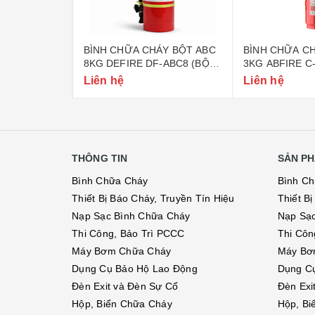
 CHÁY BỘT ABC
BÌNH CHỮA CHÁY KHÍ CO2
BÌNH CHỮA
 DF-ABC8 (BỘ
3KG ABFIRE C-03 (TEM BỘ
3KG MT3 B
CÔNG AN)
QUỐC PHÒ
Liên hệ
Liên hệ
THÔNG TIN
SẢN PH
Bình Chữa Cháy
Bình C
Thiết Bị Báo Cháy, Truyền Tín Hiệu
Thiết B
Nạp Sạc Bình Chữa Cháy
Nạp Sạ
Thi Công, Bảo Trì PCCC
Thi Côn
Máy Bơm Chữa Cháy
Máy Bơ
Dụng Cụ Bảo Hộ Lao Động
Dụng C
Đèn Exit và Đèn Sự Cố
Đèn Exi
Hộp, Biển Chữa Cháy
Hộp, Bi