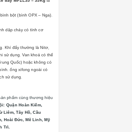
xe đẩy MFZL35 – 35Kg
là
 bình bột (bình OPX – Nga).
nh dập cháy có tính cơ
g. Khí đẩy thường là Nitơ,
hi sử dụng. Van khoá có thể
 Trung Quốc) hoặc không có
bình. ống xifong ngoài có
ách sử dụng.
sản phẩm cùng thương hiệu
ội: Quận
Hoàn Kiếm,
ừ Liêm, Tây Hồ, Cầu
, Hoài Đức, Mê Linh, Mỹ
 Trì.