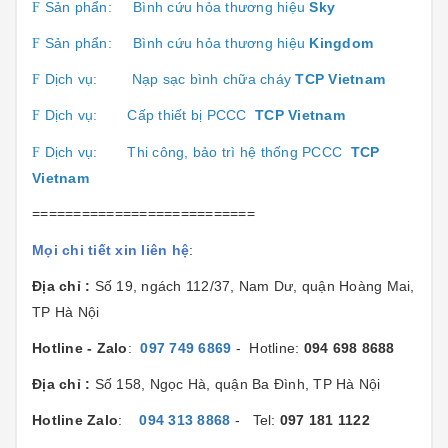
Sản phẩn:
Bình cứu hỏa thương hiệu
Sk
y
F
Sản phẩn:
Bình cứu hỏa thương hiệu
Kingdom
F
Dịch vụ:
Nạp sạc bình chữa cháy
TCP Vietnam
F
Dịch vụ:
Cấp thiết bị PCCC
TCP Vietnam
F
Dịch vụ:
Thi công, bảo trì hệ thống PCCC
TCP
F
Vietnam
===========================
Mọi chi tiết xin liên hệ
:
Địa chỉ :
Số 19, ngách 112/37, Nam Dư, quận Hoàng Mai,
TP Hà Nội
Hotline - Zalo
:
097 749 6869
- Hotline:
094 698 8688
Địa chỉ :
Số 158, Ngọc Hà, quận Ba Đình, TP Hà Nội
Hotline Zalo
:
094 313 8868
- Tel:
097 181 1122