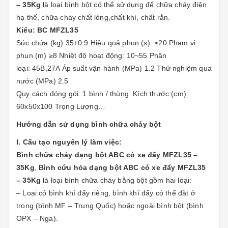
– 35Kg
là loại bình bột có thể sử dụng để chữa cháy điện
hạ thế, chữa cháy chất lỏng,chất khí, chất rắn.
Kiểu: BC MFZL35
Sức chứa (kg) 35±0.9 Hiệu quả phun (s): ≥20 Phạm vi
phun (m) ≥8 Nhiệt độ hoạt động: 10~55 Phân
loại: 45B,27A Áp suất vận hành (MPa) 1.2 Thử nghiệm qua
nước (MPa) 2.5
Quy cách đóng gói: 1 bình / thùng. Kích thước (cm):
60x50x100 Trọng Lượng…
Hướng dẫn sử dụng bình chữa cháy bột
I. Cấu tạo nguyên lý làm việc:
Bình chữa cháy dạng bột ABC có xe đẩy MFZL35 –
35Kg
,
Bình cứu hỏa dạng bột ABC có xe đẩy MFZL35
– 35Kg
là loại bình chữa cháy bằng bột gồm hai loại:
– Loại có bình khí đẩy riêng, bình khí đẩy có thể đặt ở
trong (bình MF – Trung Quốc) hoặc ngoài bình bột (bình
OPX – Nga).