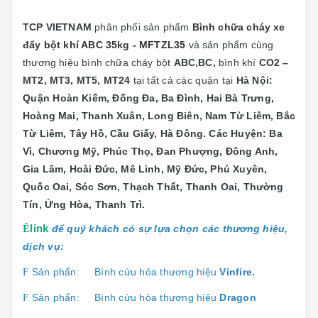
TCP VIETNAM
phân phối sản phẩm
Bình chữa cháy xe
đẩy bột khí ABC 35kg - MFTZL35
và sản phẩm cùng
thương hiệu bình chữa cháy bột
ABC,BC,
bình khí
CO2 –
MT2, MT3, MT5, MT24
tại
tất cả các quận tại
Hà Nội:
Quận
Hoàn Kiếm, Đống Đa, Ba Đình, Hai Bà Trưng,
Hoàng Mai, Thanh Xuân, Long Biên, Nam Từ Liêm, Bắc
Từ Liêm, Tây Hồ, Cầu Giấy, Hà Đông. Các Huyện: Ba
Vì, Chương Mỹ, Phúc Thọ, Đan Phượng, Đông Anh,
Gia Lâm, Hoài Đức, Mê Linh, Mỹ Đức, Phú Xuyên,
Quốc Oai, Sóc Sơn, Thạch Thất, Thanh Oai, Thường
Tín, Ứng Hòa, Thanh Trì.
Ê
link
để quý khách có sự lựa chọn các thương hiệu,
dịch vụ:
Sản phẩn:
Bình cứu hỏa thương hiệu
Vinfire.
F
Sản phẩn:
Bình cứu hỏa thương hiệu
Dragon
F