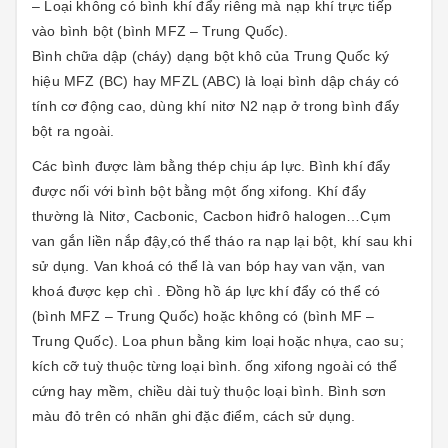
– Loại không có bình khí đẩy riêng mà nạp khí trực tiếp
vào bình bột (bình MFZ – Trung Quốc).
Bình chữa dập (cháy) dạng bột khô của Trung Quốc ký
hiệu MFZ (BC) hay MFZL (ABC) là loại bình dập cháy có
tính cơ động cao, dùng khí nitơ N2 nạp ở trong bình đẩy
bột ra ngoài.
Các bình được làm bằng thép chịu áp lực. Bình khí đẩy
được nối với bình bột bằng một ống xifong. Khí đẩy
thường là Nitơ, Cacbonic, Cacbon hiđrô halogen…Cụm
van gắn liền nắp đậy,có thể tháo ra nạp lại bột, khí sau khi
sử dụng. Van khoá có thể là van bóp hay van vặn, van
khoá được kẹp chì . Đồng hồ áp lực khí đẩy có thể có
(bình MFZ – Trung Quốc) hoặc không có (bình MF –
Trung Quốc). Loa phun bằng kim loại hoặc nhựa, cao su;
kích cỡ tuỳ thuộc từng loại bình. ống xifong ngoài có thể
cứng hay mềm, chiều dài tuỳ thuộc loại bình. Bình sơn
màu đỏ trên có nhãn ghi đặc điểm, cách sử dụng.