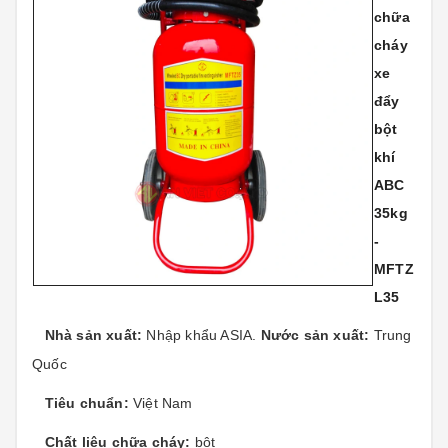
chữa
cháy
xe
đẩy
bột
khí
ABC
35kg
-
MFTZ
L35
Nhà sản xuất:
Nhập khẩu ASIA.
Nước sản xuất:
Trung
Quốc
Tiêu chuẩn:
Việt Nam
Chất liệu chữa cháy:
bột