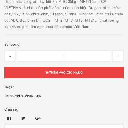
Bình chữa cháy xe đẩy bột khí ABC 35kg - MFTZL35, TCP
VIETNAM là nhà phân phối cấp 1 của nhãn hiệu Dragon, bình chữa
cháy Sky Bình chữa cháy Dragon, Vinfire, Kingdom bình chữa cháy
bột ABC,BC, bình khí CO2 – MT2, MT3, MT5, MT24… chất lượng
cao đã được kiểm định theo tiêu chuẩn Việt Nam...
Số lượng
-
+
THÊM VÀO GIỎ HÀNG
Tags :
Bình chữa cháy Sky
Chia sẻ: