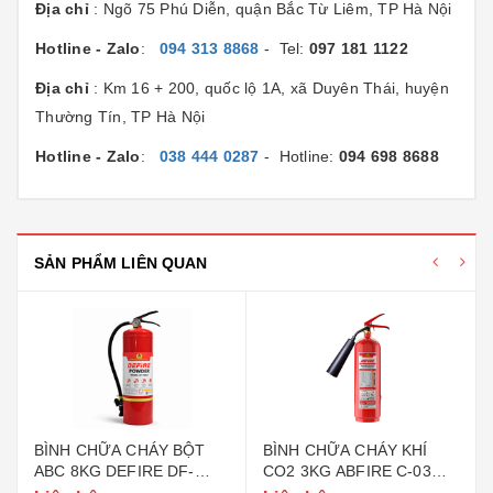
Địa chỉ
: Ngõ 75 Phú Diễn, quận Bắc Từ Liêm, TP Hà Nội
Hotline - Zalo
:
094 313 8868
- Tel:
097 181 1122
Địa chỉ
: Km 16 + 200, quốc lộ 1A, xã Duyên Thái, huyện
Thường Tín, TP Hà Nội
Hotline - Zalo
:
038 444 0287
- Hotline:
094 698 8688
SẢN PHẨM LIÊN QUAN
BÌNH CHỮA CHÁY BỘT
BÌNH CHỮA CHÁY KHÍ
ABC 8KG DEFIRE DF-
CO2 3KG ABFIRE C-03
ABC8 (BỘ CÔNG AN)
(TEM BỘ CÔNG AN)