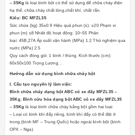
– 35Kg
là loại bình bột có thể sử dụng để chữa cháy điện
hạ thế, chữa cháy chất lỏng,chất khí, chất rắn.
Kiểu: BC MFZL35
Sức chứa (kg) 35±0.9 Hiệu quả phun (s): ≥20 Phạm vi
phun (m) ≥8 Nhiệt độ hoạt động: 10~55 Phân
loại: 45B,27A Áp suất vận hành (MPa) 1.2 Thử nghiệm qua
nước (MPa) 2.5
Quy cách đóng gói: 1 bình / thùng. Kích thước (cm):
60x50x100 Trọng Lượng…
Hướng dẫn sử dụng bình chữa cháy bột
I. Cấu tạo nguyên lý làm việc:
Bình chữa cháy dạng bột ABC có xe đẩy MFZL35 –
35Kg
,
Bình cứu hỏa dạng bột ABC có xe đẩy MFZL35
– 35Kg
là loại bình chữa cháy bằng bột gồm hai loại:
– Loại có bình khí đẩy riêng, bình khí đẩy có thể đặt ở
trong (bình MF – Trung Quốc) hoặc ngoài bình bột (bình
OPX – Nga).