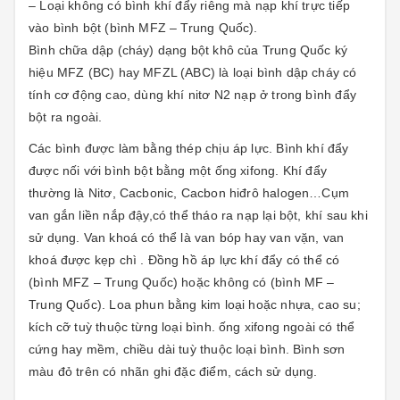
– Loại không có bình khí đẩy riêng mà nạp khí trực tiếp
vào bình bột (bình MFZ – Trung Quốc).
Bình chữa dập (cháy) dạng bột khô của Trung Quốc ký
hiệu MFZ (BC) hay MFZL (ABC) là loại bình dập cháy có
tính cơ động cao, dùng khí nitơ N2 nạp ở trong bình đẩy
bột ra ngoài.
Các bình được làm bằng thép chịu áp lực. Bình khí đẩy
được nối với bình bột bằng một ống xifong. Khí đẩy
thường là Nitơ, Cacbonic, Cacbon hiđrô halogen…Cụm
van gắn liền nắp đậy,có thể tháo ra nạp lại bột, khí sau khi
sử dụng. Van khoá có thể là van bóp hay van vặn, van
khoá được kẹp chì . Đồng hồ áp lực khí đẩy có thể có
(bình MFZ – Trung Quốc) hoặc không có (bình MF –
Trung Quốc). Loa phun bằng kim loại hoặc nhựa, cao su;
kích cỡ tuỳ thuộc từng loại bình. ống xifong ngoài có thể
cứng hay mềm, chiều dài tuỳ thuộc loại bình. Bình sơn
màu đỏ trên có nhãn ghi đặc điểm, cách sử dụng.