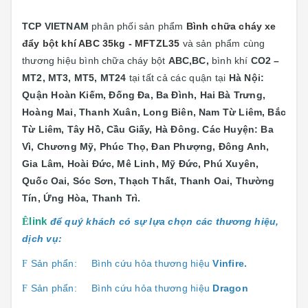
TCP VIETNAM
phân phối sản phẩm
Bình chữa cháy xe
đẩy bột khí ABC 35kg - MFTZL35
và sản phẩm cùng
thương hiệu bình chữa cháy bột
ABC,BC,
bình khí
CO2 –
MT2, MT3, MT5, MT24
tại
tất cả các quận tại
Hà Nội:
Quận
Hoàn Kiếm, Đống Đa, Ba Đình, Hai Bà Trưng,
Hoàng Mai, Thanh Xuân, Long Biên, Nam Từ Liêm, Bắc
Từ Liêm, Tây Hồ, Cầu Giấy, Hà Đông. Các Huyện: Ba
Vì, Chương Mỹ, Phúc Thọ, Đan Phượng, Đông Anh,
Gia Lâm, Hoài Đức, Mê Linh, Mỹ Đức, Phú Xuyên,
Quốc Oai, Sóc Sơn, Thạch Thất, Thanh Oai, Thường
Tín, Ứng Hòa, Thanh Trì.
Ê
link
để quý khách có sự lựa chọn các thương hiệu,
dịch vụ:
Sản phẩn:
Bình cứu hỏa thương hiệu
Vinfire.
F
Sản phẩn:
Bình cứu hỏa thương hiệu
Dragon
F