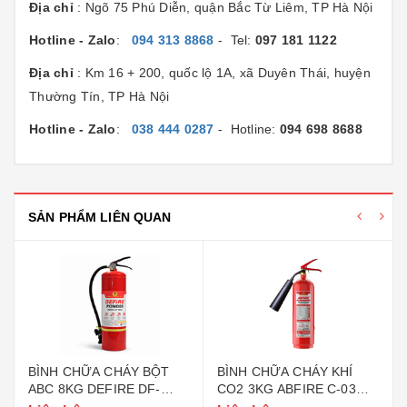
Địa chỉ
: Ngõ 75 Phú Diễn, quận Bắc Từ Liêm, TP Hà Nội
Hotline - Zalo
:
094 313 8868
- Tel:
097 181 1122
Địa chỉ
: Km 16 + 200, quốc lộ 1A, xã Duyên Thái, huyện
Thường Tín, TP Hà Nội
Hotline - Zalo
:
038 444 0287
- Hotline:
094 698 8688
SẢN PHẨM LIÊN QUAN
BÌNH CHỮA CHÁY BỘT
BÌNH CHỮA CHÁY KHÍ
ABC 8KG DEFIRE DF-
CO2 3KG ABFIRE C-03
ABC8 (BỘ CÔNG AN)
(TEM BỘ CÔNG AN)