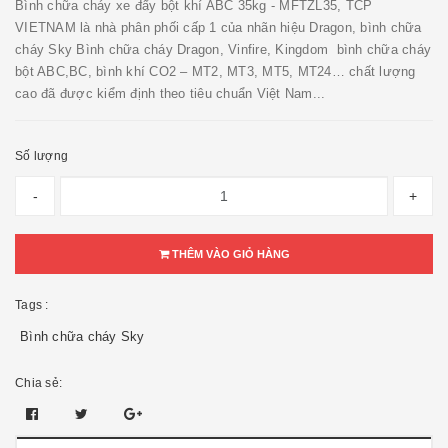
Bình chữa cháy xe đẩy bột khí ABC 35kg - MFTZL35, TCP
VIETNAM là nhà phân phối cấp 1 của nhãn hiệu Dragon, bình chữa
cháy Sky Bình chữa cháy Dragon, Vinfire, Kingdom bình chữa cháy
bột ABC,BC, bình khí CO2 – MT2, MT3, MT5, MT24… chất lượng
cao đã được kiểm định theo tiêu chuẩn Việt Nam...
Số lượng
-
+
THÊM VÀO GIỎ HÀNG
Tags :
Bình chữa cháy Sky
Chia sẻ: