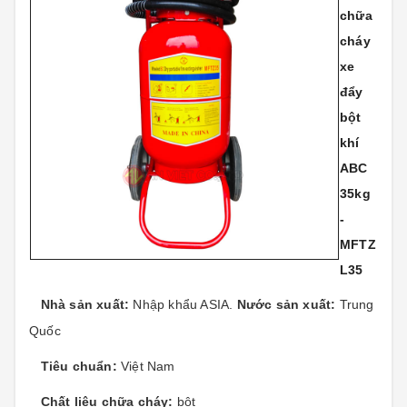
chữa
cháy
xe
đẩy
bột
khí
ABC
35kg
-
MFTZ
L35
Nhà sản xuất:
Nhập khẩu ASIA.
Nước sản xuất:
Trung
Quốc
Tiêu chuẩn:
Việt Nam
Chất liệu chữa cháy:
bột