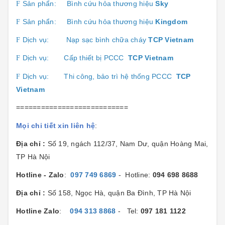
Sản phẩn:
Bình cứu hỏa thương hiệu
Sk
y
F
Sản phẩn:
Bình cứu hỏa thương hiệu
Kingdom
F
Dịch vụ:
Nạp sạc bình chữa cháy
TCP Vietnam
F
Dịch vụ:
Cấp thiết bị PCCC
TCP Vietnam
F
Dịch vụ:
Thi công, bảo trì hệ thống PCCC
TCP
F
Vietnam
===========================
Mọi chi tiết xin liên hệ
:
Địa chỉ :
Số 19, ngách 112/37, Nam Dư, quận Hoàng Mai,
TP Hà Nội
Hotline - Zalo
:
097 749 6869
- Hotline:
094 698 8688
Địa chỉ :
Số 158, Ngọc Hà, quận Ba Đình, TP Hà Nội
Hotline Zalo
:
094 313 8868
- Tel:
097 181 1122