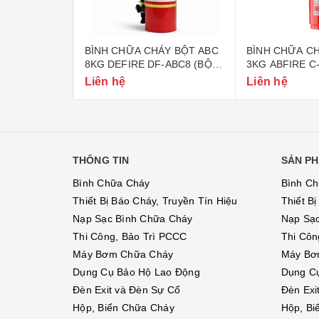
ÁY BỘT ABC
BÌNH CHỮA CHÁY BỘT ABC
BÌNH CHỮA CH
-ABC4 (BỘ
8KG DEFIRE DF-ABC8 (BỘ
3KG ABFIRE C
CÔNG AN)
CÔNG AN)
Liên hệ
Liên hệ
THÔNG TIN
SẢN PH
Bình Chữa Cháy
Bình C
Thiết Bị Báo Cháy, Truyền Tín Hiệu
Thiết B
Nạp Sạc Bình Chữa Cháy
Nạp Sạ
Thi Công, Bảo Trì PCCC
Thi Côn
Máy Bơm Chữa Cháy
Máy Bơ
Dụng Cụ Bảo Hộ Lao Động
Dụng C
Đèn Exit và Đèn Sự Cố
Đèn Exi
Hộp, Biển Chữa Cháy
Hộp, Bi