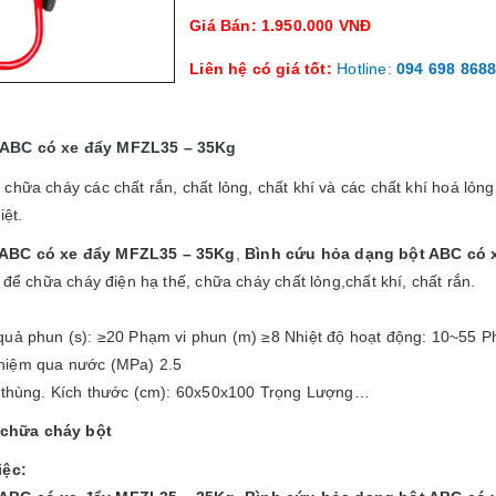
Giá Bán: 1.950.000 VNĐ
Liên hệ có giá tốt:
Hotline:
094 698 868
 ABC có xe đẩy MFZL35 – 35Kg
chữa cháy các chất rắn, chất lỏng, chất khí và các chất khí hoá lỏng
iệt.
 ABC có xe đẩy MFZL35 – 35Kg
,
Bình cứu hỏa dạng bột ABC có 
 để chữa cháy điện hạ thế, chữa cháy chất lỏng,chất khí, chất rắn.
quả phun (s): ≥20 Phạm vi phun (m) ≥8 Nhiệt độ hoạt động: 10~55 Ph
hiệm qua nước (MPa) 2.5
/ thùng. Kích thước (cm): 60x50x100 Trọng Lượng…
chữa cháy bột
iệc: