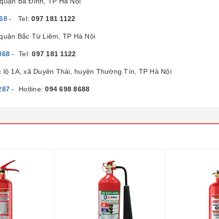
quận Ba Đình, TP Hà Nội
68
- Tel:
097 181 1122
 quận Bắc Từ Liêm, TP Hà Nội
868
- Tel:
097 181 1122
c lộ 1A, xã Duyên Thái, huyện Thường Tín, TP Hà Nội
287
- Hotline:
094 698 8688