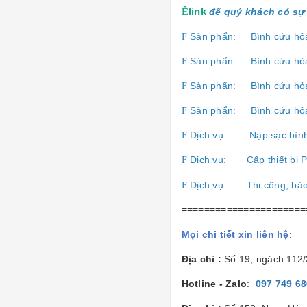
Ê
link
để quý khách có sự 
Sản phẩn:
Bình cứu hỏ
F
Sản phẩn:
Bình cứu hỏ
F
Sản phẩn:
Bình cứu hỏ
F
Sản phẩn:
Bình cứu hỏ
F
Dịch vụ:
Nạp sạc bìn
F
Dịch vụ:
Cấp thiết b
F
Dịch vụ:
Thi công, bả
F
======================
Mọi chi tiết xin liên hệ
:
Địa chỉ :
Số 19, ngách 112
Hotline - Zalo
:
097 749 6