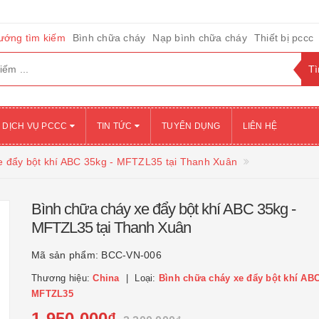
ướng tìm kiếm
Bình chữa cháy
Nạp bình chữa cháy
Thiết bị pccc
DỊCH VỤ PCCC
TIN TỨC
TUYỂN DỤNG
LIÊN HỆ
e đẩy bột khí ABC 35kg - MFTZL35 tại Thanh Xuân
Bình chữa cháy xe đẩy bột khí ABC 35kg -
MFTZL35 tại Thanh Xuân
Mã sản phẩm:
BCC-VN-006
Thương hiệu:
China
Loại:
Bình chữa cháy xe đẩy bột khí ABC
MFTZL35
1.950.000₫