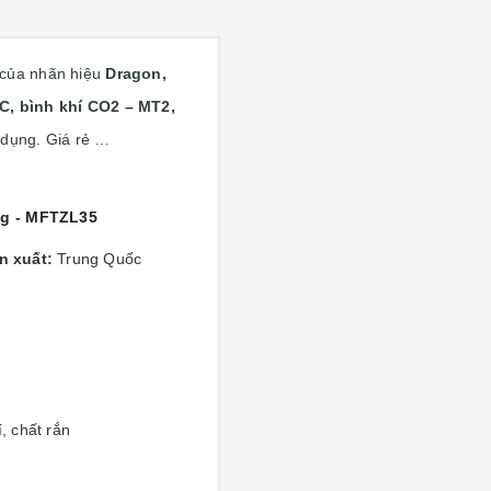
 của nhãn hiệu
Dragon,
, bình khí CO2 – MT2,
 dụng. Giá rẻ …
kg - MFTZL35
n xuất:
Trung Quốc
, chất rắn