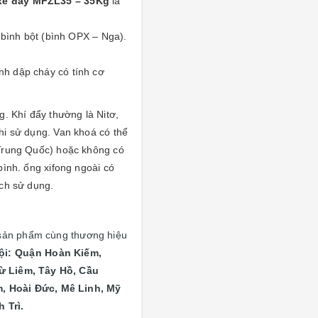
xe đẩy MFZL35 – 35Kg
là
 bình bột (bình OPX – Nga).
nh dập cháy có tính cơ
g. Khí đẩy thường là Nitơ,
hi sử dụng. Van khoá có thể
 Trung Quốc) hoặc không có
bình. ống xifong ngoài có
ách sử dụng.
sản phẩm cùng thương hiệu
ội: Quận
Hoàn Kiếm,
ừ Liêm, Tây Hồ, Cầu
, Hoài Đức, Mê Linh, Mỹ
 Trì.