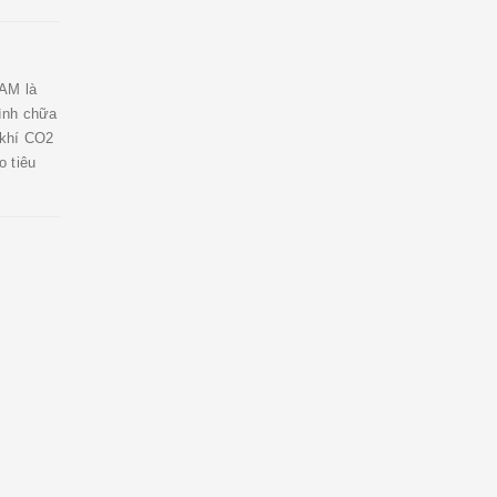
AM là
ình chữa
 khí CO2
 tiêu