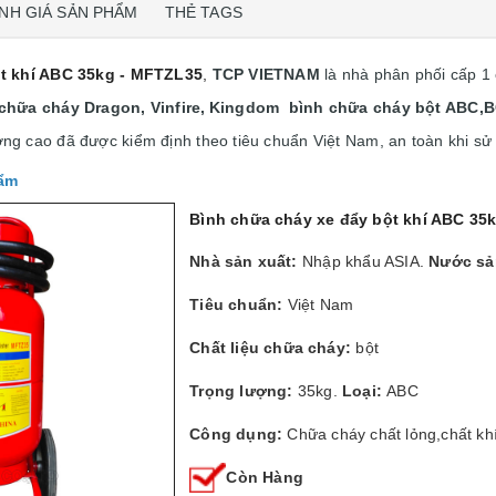
NH GIÁ SẢN PHẨM
THẺ TAGS
t khí ABC 35kg - MFTZL35
,
TCP VIETNAM
là nhà phân phối cấp 1
chữa cháy Dragon, Vinfire,
Kingdom bình chữa cháy bột ABC,BC
ng cao đã được kiểm định theo tiêu chuẩn Việt Nam, an toàn khi sử
hẩm
Bình chữa cháy xe đẩy bột khí ABC 35
Nhà sản xuất:
Nhập khẩu ASIA.
Nước sả
Tiêu chuẩn:
Việt Nam
Chất liệu chữa cháy:
bột
Trọng lượng:
35kg.
Loại:
ABC
Công dụng:
Chữa cháy chất lỏng,chất khí
Còn Hàng