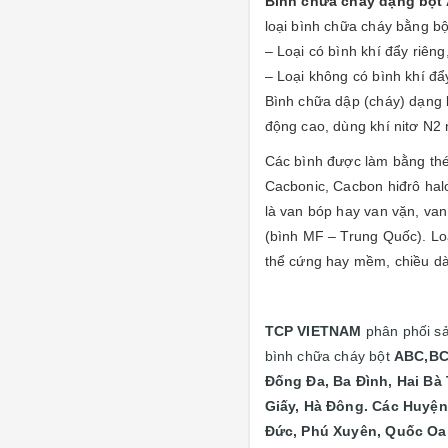
Bình chữa cháy dạng bột
loại bình chữa cháy bằng bộ
– Loại có bình khí đẩy riên
– Loại không có bình khí đẩ
Bình chữa dập (cháy) dạng 
động cao, dùng khí nitơ N2 
Các bình được làm bằng thép
Cacbonic, Cacbon hiđrô halo
là van bóp hay van vặn, va
(bình MF – Trung Quốc). Loa
thể cứng hay mềm, chiều dài
TCP VIETNAM
phân phối 
bình chữa cháy bột
ABC,BC
Đống Đa, Ba Đình, Hai Bà
Giấy, Hà Đông. Các Huyện
Đức, Phú Xuyên, Quốc Oai