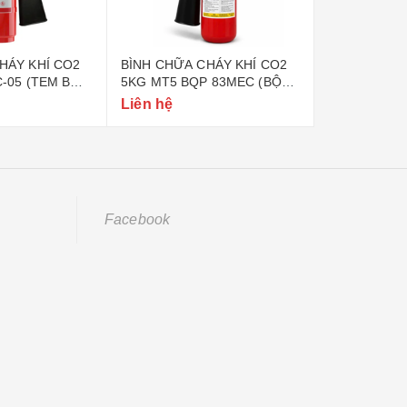
HÁY KHÍ CO2
BÌNH CHỮA CHÁY KHÍ CO2
BÌNH CHỮA 
C-05 (TEM BỘ
5KG MT5 BQP 83MEC (BỘ
6KG BQP 83
QUỐC PHÒNG)
PHÒNG)
Liên hệ
Liên hệ
Facebook