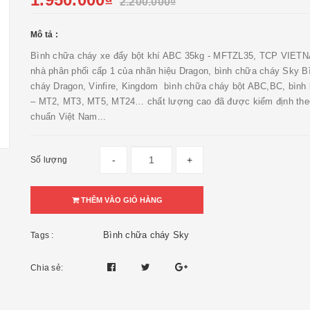
2.200.000₫
Mô tả :
Bình chữa cháy xe đẩy bột khí ABC 35kg - MFTZL35, TCP VIETN
nhà phân phối cấp 1 của nhãn hiệu Dragon, bình chữa cháy Sky B
cháy Dragon, Vinfire, Kingdom bình chữa cháy bột ABC,BC, bình
– MT2, MT3, MT5, MT24… chất lượng cao đã được kiểm định theo
chuẩn Việt Nam...
-
+
Số lượng
THÊM VÀO GIỎ HÀNG
Bình chữa cháy Sky
Tags :
Chia sẻ: