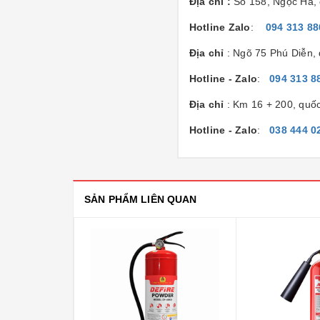
Địa chỉ :
Số 158, Ngọc Hà, 
Hotline Zalo
:
094 313 88
Địa chỉ
: Ngõ 75 Phú Diễn,
Hotline - Zalo
:
094 313 8
Địa chỉ
: Km 16 + 200, quố
Hotline - Zalo
:
038 444 0
SẢN PHẨM LIÊN QUAN