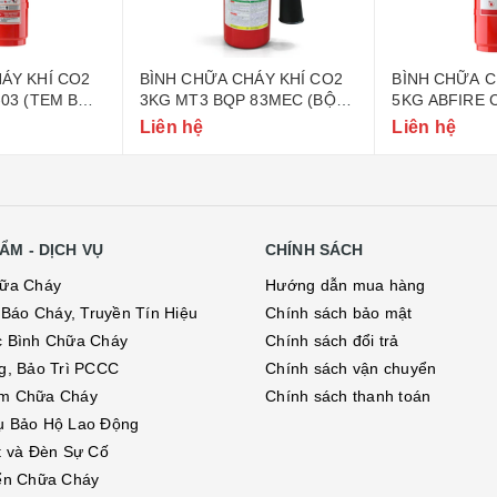
ÁY KHÍ CO2
BÌNH CHỮA CHÁY KHÍ CO2
BÌNH CHỮA C
-03 (TEM BỘ
3KG MT3 BQP 83MEC (BỘ
5KG ABFIRE 
QUỐC PHÒNG)
CÔNG AN)
Liên hệ
Liên hệ
ẨM - DỊCH VỤ
CHÍNH SÁCH
hữa Cháy
Hướng dẫn mua hàng
ị Báo Cháy, Truyền Tín Hiệu
Chính sách bảo mật
c Bình Chữa Cháy
Chính sách đổi trả
g, Bảo Trì PCCC
Chính sách vận chuyển
m Chữa Cháy
Chính sách thanh toán
ụ Bảo Hộ Lao Động
t và Đèn Sự Cố
ển Chữa Cháy