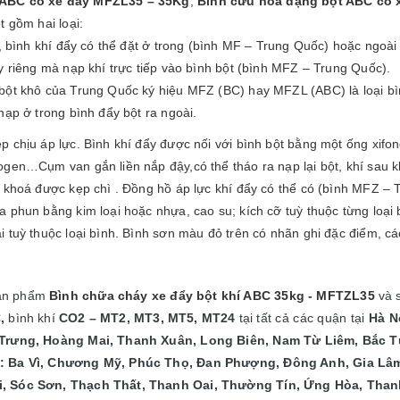
 ABC có xe đẩy MFZL35 – 35Kg
,
Bình cứu hỏa dạng bột ABC có 
t gồm hai loại:
g, bình khí đẩy có thể đặt ở trong (bình MF – Trung Quốc) hoặc ngoài
y riêng mà nạp khí trực tiếp vào bình bột (bình MFZ – Trung Quốc).
bột khô của Trung Quốc ký hiệu MFZ (BC) hay MFZL (ABC) là loại bì
nạp ở trong bình đẩy bột ra ngoài.
 chịu áp lực. Bình khí đẩy được nối với bình bột bằng một ống xifon
gen…Cụm van gắn liền nắp đậy,có thể tháo ra nạp lại bột, khí sau k
n khoá được kẹp chì . Đồng hồ áp lực khí đẩy có thể có (bình MFZ –
 phun bằng kim loại hoặc nhựa, cao su; kích cỡ tuỳ thuộc từng loại 
 tuỳ thuộc loại bình. Bình sơn màu đỏ trên có nhãn ghi đặc điểm, c
sản phẩm
Bình chữa cháy xe đẩy bột khí ABC 35kg - MFTZL35
và 
,
bình khí
CO2 – MT2, MT3, MT5, MT24
tại
tất cả các quận tại
Hà N
 Trưng, Hoàng Mai, Thanh Xuân, Long Biên, Nam Từ Liêm, Bắc T
: Ba Vì, Chương Mỹ, Phúc Thọ, Đan Phượng, Đông Anh, Gia Lâm
, Sóc Sơn, Thạch Thất, Thanh Oai, Thường Tín, Ứng Hòa, Thanh