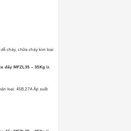
8
 dễ cháy, chữa cháy kim loại
xe đẩy MFZL35 – 35Kg
là
ân loại: 45B,27A Áp suất