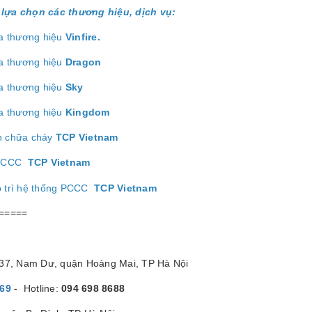
lựa chọn các thương hiệu, dịch vụ:
a thương hiệu
Vinfire.
a thương hiệu
Dragon
a thương hiệu
Sk
y
a thương hiệu
Kingdom
h chữa cháy
TCP Vietnam
ị PCCC
TCP Vietnam
o trì hệ thống PCCC
TCP Vietnam
=====
/37, Nam Dư, quận Hoàng Mai, TP Hà Nội
869
- Hotline:
094 698 8688