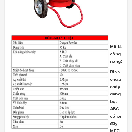
Mô tả
công
năng:
Bình
chữa
cháy
dạng
bột
ABC
có xe
đẩy
MFZL