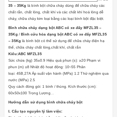
35 – 35Kg
là bình bột chữa cháy dùng để chữa cháy các
chất rắn, chất lỏng, chất khí và các chất khí hoá lỏng dễ
cháy, chữa cháy kim loại bằng các loại bình bột đặc biệt.
Bình chữa cháy dạng bột ABC có xe đẩy MFZL35 –
35Kg
/
Bình cứu hỏa dạng bột ABC có xe đẩy MFZL35
– 35Kg
là bình bột có thể sử dụng để chữa cháy điện hạ
thế, chữa cháy chất lỏng,chất khí, chất rắn
Kiểu:ABC MFZL35
Sức chứa (kg) 35±0.9 Hiệu quả phun (s): ≥20 Phạm vi
phun (m) ≥8 Nhiệt độ hoạt động: 10~55 Phân
loại: 45B,27A Áp suất vận hành (MPa) 1.2 Thử nghiệm qua
nước (MPa) 2.5
Quy cách đóng gói: 1 bình / thùng. Kích thước (cm):
60x50x100 Trọng Lượng…
Hướng dẫn sử dụng bình chữa cháy bột
I. Cấu tạo nguyên lý làm việc: