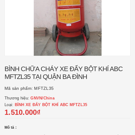
BÌNH CHỮA CHÁY XE ĐẨY BỘT KHÍ ABC
MFTZL35 TẠI QUẬN BA ĐÌNH
Mã sản phẩm:
MFTZL35
Thương hiệu:
GNVN/China
Loại:
BÌNH XE ĐẨY BỘT KHÍ ABC MFTZL35
1.510.000₫
Mô tả :