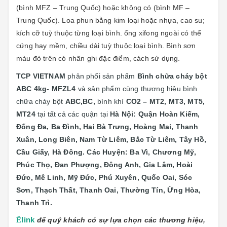
(bình MFZ – Trung Quốc) hoặc không có (bình MF –
Trung Quốc). Loa phun bằng kim loại hoặc nhựa, cao su;
kích cỡ tuỳ thuộc từng loại bình. ống xifong ngoài có thể
cứng hay mềm, chiều dài tuỳ thuộc loại bình. Bình sơn
màu đỏ trên có nhãn ghi đặc điểm, cách sử dụng.
TCP VIETNAM
phân phối sản phẩm
Bình chữa cháy bột
ABC 4kg- MFZL4
và sản phẩm cùng thương hiệu bình
chữa cháy bột
ABC,BC,
bình khí
CO2 – MT2, MT3, MT5,
MT24
tại tất cả các quận tại
Hà Nội: Quận
Hoàn Kiếm,
Đống Đa, Ba Đình, Hai Bà Trưng, Hoàng Mai, Thanh
Xuân, Long Biên, Nam Từ Liêm, Bắc Từ Liêm, Tây Hồ,
Cầu Giấy, Hà Đông. Các Huyện: Ba Vì, Chương Mỹ,
Phúc Thọ, Đan Phượng, Đông Anh, Gia Lâm, Hoài
Đức, Mê Linh, Mỹ Đức, Phú Xuyên, Quốc Oai, Sóc
Sơn, Thạch Thất, Thanh Oai, Thường Tín, Ứng Hòa,
Thanh Trì.
Ê
link
để quý khách có sự lựa chọn các thương hiệu,