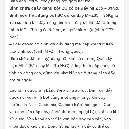
Bình dập (chữa) cháy bằng bột gồm hai loại:
Bình chữa cháy dạng bột BC có xe đẩy MFZ35 – 35Kg
,
Bình cứu hỏa dạng bột BC có xe đẩy MFZ35 – 35Kg
là
loại có bình khí đẩy riêng, bình khí đẩy có thể đặt ở trong
(bình MF – Trung Quốc) hoặc ngoài bình bột (bình OPX –
Nga).
– Loại không có bình khí đẩy riêng mà nạp khí trực tiếp
vào bình bột (bình MFZ – Trung Quốc).
Bình chữa dập (cháy) dạng bột khô của Trung Quốc ký
hiệu MFZ (BC) hay MFZL (ABC) là loại bình dập cháy có
tính cơ động cao, dùng khí nitơ N2 nạp ở trong bình đẩy
bột ra ngoài.
Các bình được làm bằng thép chịu áp lực. Bình khí đẩy
được nối với bình bột bằng một ống xifong. Khí đẩy
thường là Nitơ, Cacbonic, Cacbon hiđrô halogen…Cụm
van gắn liền nắp đậy,có thể tháo ra nạp lại bột, khí sau khi
sử dụng. Van khoá có thể là van bóp hay van vặn, van
khoá được kẹp chì . Đồng hồ áp lực khí đẩy có thể có