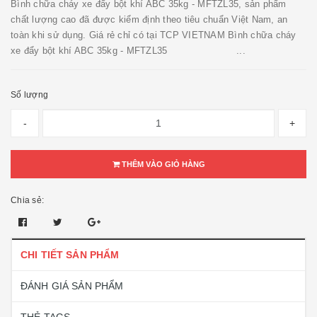
Bình chữa cháy xe đẩy bột khí ABC 35kg - MFTZL35, sản phẩm
chất lượng cao đã được kiểm định theo tiêu chuẩn Việt Nam, an
toàn khi sử dụng. Giá rẻ chỉ có tại TCP VIETNAM Bình chữa cháy
xe đẩy bột khí ABC 35kg - MFTZL35 ...
Số lượng
-
+
THÊM VÀO GIỎ HÀNG
Chia sẻ:
CHI TIẾT SẢN PHẨM
ĐÁNH GIÁ SẢN PHẨM