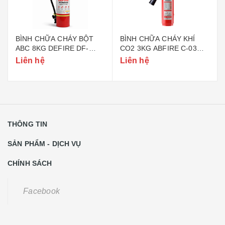
BÌNH CHỮA CHÁY BỘT
BÌNH CHỮA CHÁY KHÍ
ABC 8KG DEFIRE DF-
CO2 3KG ABFIRE C-03
ABC8 (BỘ CÔNG AN)
(TEM BỘ CÔNG AN)
Liên hệ
Liên hệ
THÔNG TIN
SẢN PHẨM - DỊCH VỤ
CHÍNH SÁCH
Facebook