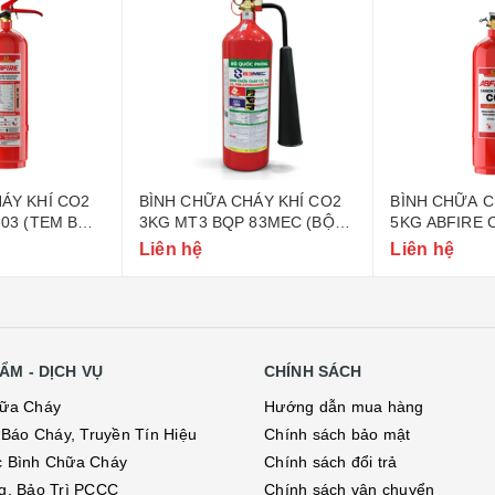
ÁY KHÍ CO2
BÌNH CHỮA CHÁY KHÍ CO2
BÌNH CHỮA C
-03 (TEM BỘ
3KG MT3 BQP 83MEC (BỘ
5KG ABFIRE 
QUỐC PHÒNG)
CÔNG AN)
Liên hệ
Liên hệ
ẨM - DỊCH VỤ
CHÍNH SÁCH
hữa Cháy
Hướng dẫn mua hàng
ị Báo Cháy, Truyền Tín Hiệu
Chính sách bảo mật
c Bình Chữa Cháy
Chính sách đổi trả
g, Bảo Trì PCCC
Chính sách vận chuyển