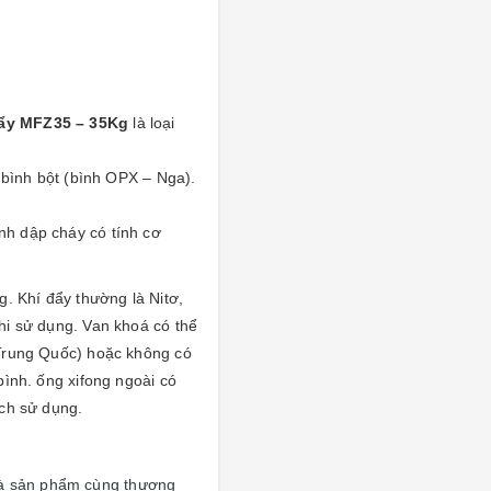
đẩy MFZ35 – 35Kg
là loại
 bình bột (bình OPX – Nga).
nh dập cháy có tính cơ
g. Khí đẩy thường là Nitơ,
hi sử dụng. Van khoá có thể
 Trung Quốc) hoặc không có
bình. ống xifong ngoài có
ách sử dụng.
à sản phẩm cùng thương