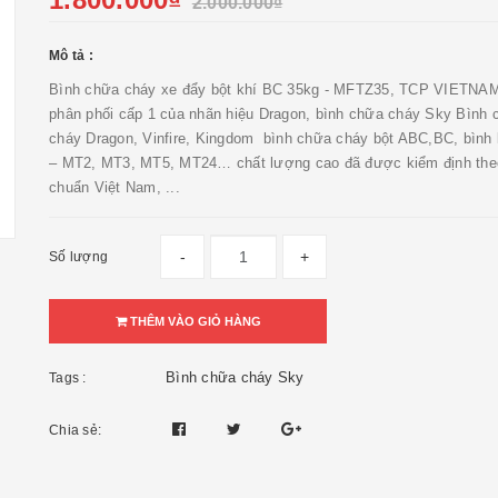
2.000.000₫
Mô tả :
Bình chữa cháy xe đẩy bột khí BC 35kg - MFTZ35, TCP VIETNAM
phân phối cấp 1 của nhãn hiệu Dragon, bình chữa cháy Sky Bình 
cháy Dragon, Vinfire, Kingdom bình chữa cháy bột ABC,BC, bình
– MT2, MT3, MT5, MT24… chất lượng cao đã được kiểm định theo
chuẩn Việt Nam, ...
-
+
Số lượng
THÊM VÀO GIỎ HÀNG
Bình chữa cháy Sky
Tags :
Chia sẻ: