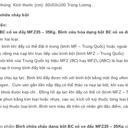
/ thùng. Kích thước (cm): 60x50x100 Trọng Lượng…
chữa cháy bột
iệc:
 BC có xe đẩy MFZ35 – 35Kg
,
Bình cứu hỏa dạng bột BC có xe 
 hai loại:
g, bình khí đẩy có thể đặt ở trong (bình MF – Trung Quốc) hoặc ngoài
y riêng mà nạp khí trực tiếp vào bình bột (bình MFZ – Trung Quốc).
bột khô của Trung Quốc ký hiệu MFZ (BC) hay MFZL (ABC) là loại bì
nạp ở trong bình đẩy bột ra ngoài.
 chịu áp lực. Bình khí đẩy được nối với bình bột bằng một ống xifon
gen…Cụm van gắn liền nắp đậy,có thể tháo ra nạp lại bột, khí sau k
n khoá được kẹp chì . Đồng hồ áp lực khí đẩy có thể có (bình MFZ –
 phun bằng kim loại hoặc nhựa, cao su; kích cỡ tuỳ thuộc từng loại 
 tuỳ thuộc loại bình. Bình sơn màu đỏ trên có nhãn ghi đặc điểm, c
sản phẩm
Bình chữa cháy dạng bột BC có xe đẩy MFZ35 – 35Kg
v