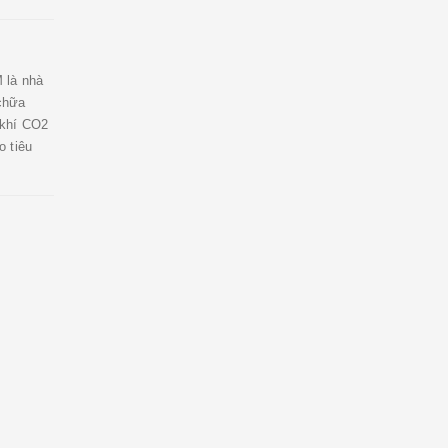
 là nhà
chữa
 khí CO2
 tiêu