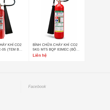
HÁY KHÍ CO2
BÌNH CHỮA CHÁY KHÍ CO2
BÌNH CHỮA 
C-05 (TEM BỘ
5KG MT5 BQP 83MEC (BỘ
6KG BQP 83
QUỐC PHÒNG)
PHÒNG)
Liên hệ
Liên hệ
Facebook