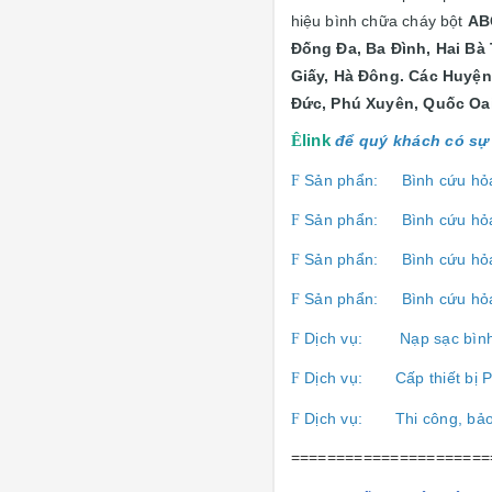
hiệu bình chữa cháy bột
AB
Đống Đa, Ba Đình, Hai Bà
Giấy, Hà Đông. Các Huyện
Đức, Phú Xuyên, Quốc Oai
Ê
link
để quý khách có sự 
Sản phẩn:
Bình cứu hỏ
F
Sản phẩn:
Bình cứu hỏ
F
Sản phẩn:
Bình cứu hỏ
F
Sản phẩn:
Bình cứu hỏ
F
Dịch vụ:
Nạp sạc bìn
F
Dịch vụ:
Cấp thiết b
F
Dịch vụ:
Thi công, bả
F
======================