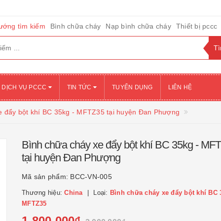
ướng tìm kiếm
Bình chữa cháy
Nạp bình chữa cháy
Thiết bị pccc
DỊCH VỤ PCCC
TIN TỨC
TUYỂN DỤNG
LIÊN HỆ
e đẩy bột khí BC 35kg - MFTZ35 tại huyện Đan Phượng
Bình chữa cháy xe đẩy bột khí BC 35kg - MF
tại huyện Đan Phượng
Mã sản phẩm:
BCC-VN-005
Thương hiệu:
China
Loại:
Bình chữa cháy xe đẩy bột khí BC 
MFTZ35
1.800.000₫