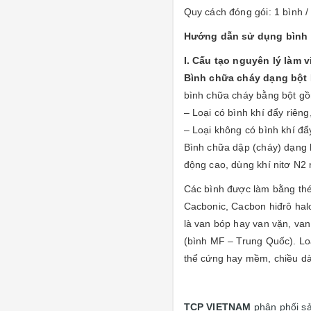
Quy cách đóng gói: 1 bình 
Hướng dẫn sử dụng bình 
I. Cấu tạo nguyên lý làm v
Bình chữa cháy dạng bột
bình chữa cháy bằng bột gồm
– Loại có bình khí đẩy riên
– Loại không có bình khí đẩ
Bình chữa dập (cháy) dạng 
động cao, dùng khí nitơ N2 
Các bình được làm bằng thép
Cacbonic, Cacbon hiđrô halo
là van bóp hay van vặn, va
(bình MF – Trung Quốc). Loa
thể cứng hay mềm, chiều dài
TCP VIETNAM
phân phối 