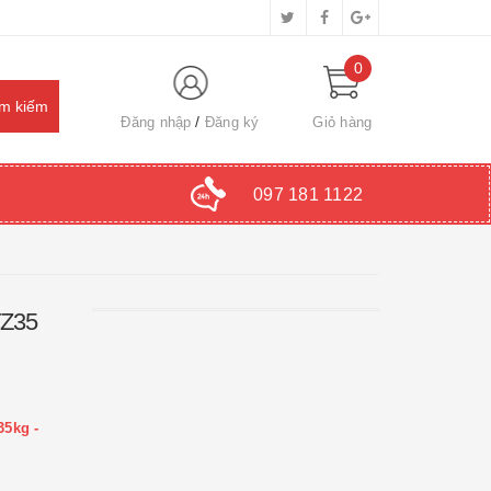
0
Đăng nhập
Đăng ký
Giỏ hàng
097 181 1122
TZ35
35kg -