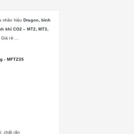
ủa nhãn hiệu
Dragon, bình
h khí CO2 – MT2, MT3,
. Giá rẻ …
g - MFTZ35
, chất rắn