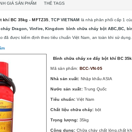
NH GIÁ SẢN PHẨM
THẺ TAGS
t khí BC 35kg - MFTZ35
,
TCP VIETNAM
là nhà phân phối cấp 1 c
cháy Dragon, Vinfire,
Kingdom bình chữa cháy bột ABC,BC, bìn
o đã được kiểm định theo tiêu chuẩn Việt Nam, an toàn khi sử dụng
hẩm
Bình chữa cháy xe đẩy bột khí BC 35k
Mã sản phẩm:
BCC-VN-05
Nhà sản xuất:
Nhập khẩu ASIA
Nước sản xuất:
Trung Quốc
Tiêu chuẩn:
Việt Nam
Chất liệu chữa cháy:
bột
Trọng lượng:
35kg
Công dụng:
Chữa cháy chất lỏng,chất khí