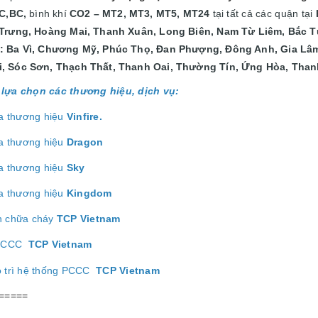
C,BC,
bình khí
CO2 – MT2, MT3, MT5, MT24
tại
tất cả các quận tại
 Trưng, Hoàng Mai, Thanh Xuân, Long Biên, Nam Từ Liêm, Bắc T
: Ba Vì, Chương Mỹ, Phúc Thọ, Đan Phượng, Đông Anh, Gia Lâm
, Sóc Sơn, Thạch Thất, Thanh Oai, Thường Tín, Ứng Hòa, Thanh
lựa chọn các thương hiệu, dịch vụ:
a thương hiệu
Vinfire.
a thương hiệu
Dragon
a thương hiệu
Sk
y
a thương hiệu
Kingdom
h chữa cháy
TCP Vietnam
ị PCCC
TCP Vietnam
o trì hệ thống PCCC
TCP Vietnam
=====