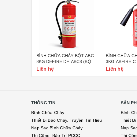
ÁY BỘT ABC
BÌNH CHỮA CHÁY BỘT ABC
BÌNH CHỮA CH
-ABC4 (BỘ
8KG DEFIRE DF-ABC8 (BỘ
3KG ABFIRE C
CÔNG AN)
CÔNG AN)
Liên hệ
Liên hệ
THÔNG TIN
SẢN PH
Bình Chữa Cháy
Bình C
Thiết Bị Báo Cháy, Truyền Tín Hiệu
Thiết B
Nạp Sạc Bình Chữa Cháy
Nạp Sạ
Thi Công, Bảo Trì PCCC
Thi Côn