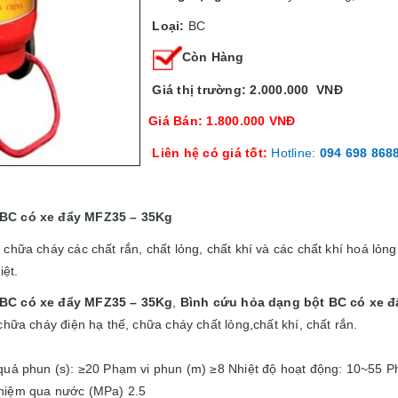
Loại:
BC
Còn Hàng
Giá thị trường: 2.000.000 VNĐ
Giá Bán: 1.800.000 VNĐ
Liên hệ có giá tốt:
Hotline:
094 698 868
 BC có xe đẩy MFZ35 – 35Kg
chữa cháy các chất rắn, chất lỏng, chất khí và các chất khí hoá lỏng
iệt.
 BC có xe đẩy MFZ35 – 35Kg
,
Bình cứu hỏa dạng bột BC có xe 
chữa cháy điện hạ thế, chữa cháy chất lỏng,chất khí, chất rắn.
quả phun (s): ≥20 Phạm vi phun (m) ≥8 Nhiệt độ hoạt động: 10~55 Ph
hiệm qua nước (MPa) 2.5