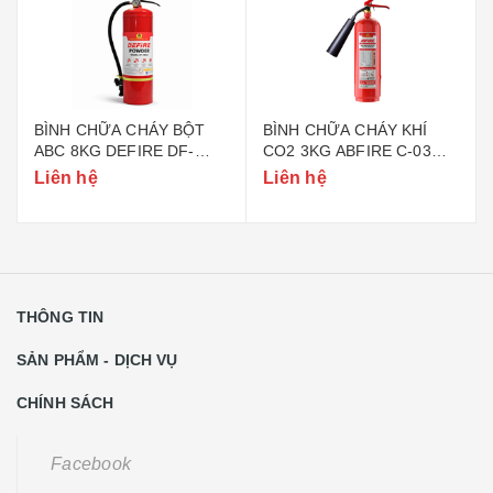
BÌNH CHỮA CHÁY BỘT
BÌNH CHỮA CHÁY KHÍ
ABC 8KG DEFIRE DF-
CO2 3KG ABFIRE C-03
ABC8 (BỘ CÔNG AN)
(TEM BỘ CÔNG AN)
Liên hệ
Liên hệ
THÔNG TIN
SẢN PHẨM - DỊCH VỤ
CHÍNH SÁCH
Facebook