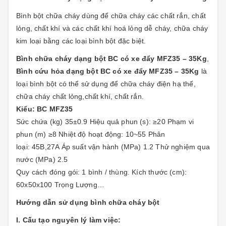
Bình bột chữa cháy dùng để chữa cháy các chất rắn, chất
lỏng, chất khí và các chất khí hoá lỏng dễ cháy, chữa cháy
kim loại bằng các loại bình bột đặc biệt.
Bình chữa cháy dạng bột BC có xe đẩy MFZ35 – 35Kg
,
Bình cứu hỏa dạng bột BC có xe đẩy MFZ35 – 35Kg
là
loại bình bột có thể sử dụng để chữa cháy điện hạ thế,
chữa cháy chất lỏng,chất khí, chất rắn.
Kiểu: BC MFZ35
Sức chứa (kg) 35±0.9 Hiệu quả phun (s): ≥20 Phạm vi
phun (m) ≥8 Nhiệt độ hoạt động: 10~55 Phân
loại: 45B,27A Áp suất vận hành (MPa) 1.2 Thử nghiệm qua
nước (MPa) 2.5
Quy cách đóng gói: 1 bình / thùng. Kích thước (cm):
60x50x100 Trọng Lượng…
Hướng dẫn sử dụng bình chữa cháy bột
I. Cấu tạo nguyên lý làm việc: