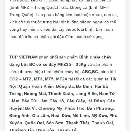
(bình MFZ – Trung Quốc) hoặc không có (bình MF –
Trung Quốc). Loa phun bằng kim loại hoặc nhựa, cao su;
kích cỡ tuỳ thuộc từng loại bình. ống xifong ngoài có thể
cứng hay mềm, chiều dài tuỳ thuộc loại bình. Bình sơn
màu đỏ trên có nhãn ghi đặc điểm, cách sử dụng.
TCP VIETNAM
phân phối sản phẩm
Bình chữa cháy
dạng bột BC có xe đẩy MFZ35 – 35Kg
và sản phẩm
cùng thương hiệu bình chữa cháy bột
ABC,BC,
bình khí
CO2 – MT2, MT3, MT5, MT24
tại
tất cả các quận tại
Hà
Nội: Quận
Hoàn Kiếm, Đống Đa, Ba Đình, Hai Bà
Trưng, Hoàng Mai, Thanh Xuân, Long Biên, Nam Từ
Liêm, Bắc Từ Liêm, Tây Hồ, Cầu Giấy, Hà Đông. Các
Huyện: Ba Vì, Chương Mỹ, Phúc Thọ, Đan Phượng,
Đông Anh, Gia Lâm, Hoài Đức, Mê Linh, Mỹ Đức, Phú
Xuyên, Quốc Oai, Sóc Sơn, Thạch Thất, Thanh Oai,
Thường Tín, Ứng Hòa, Thanh Trì.