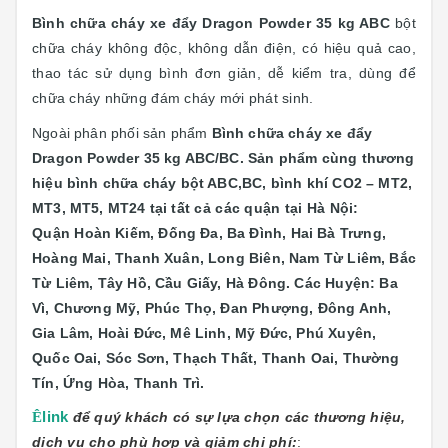
Bình chữa cháy xe đẩy Dragon Powder 35 kg ABC
bột
chữa cháy không độc, không dẫn điện, có hiệu quả cao,
thao tác sử dụng bình đơn giản, dễ kiểm tra, dùng để
chữa cháy những đám cháy mới phát sinh.
Ngoài phân phối sản phẩm
Bình chữa cháy xe đẩy
Dragon Powder 35 kg ABC/BC.
Sản phẩm cùng thương
hiệu bình chữa cháy bột ABC,BC, bình khí CO2 – MT2,
MT3, MT5, MT24 tại
tất cả các quận tại Hà Nội:
Quận
Hoàn Kiếm, Đống Đa, Ba Đình, Hai Bà Trưng,
Hoàng Mai, Thanh Xuân, Long Biên, Nam Từ Liêm, Bắc
Từ Liêm, Tây Hồ, Cầu Giấy, Hà Đông. Các Huyện: Ba
Vì, Chương Mỹ, Phúc Thọ, Đan Phượng, Đông Anh,
Gia Lâm, Hoài Đức, Mê Linh, Mỹ Đức, Phú Xuyên,
Quốc Oai, Sóc Sơn, Thạch Thất, Thanh Oai, Thường
Tín, Ứng Hòa, Thanh Trì.
Ê
link
để quý khách có sự lựa chọn các thương hiệu,
dịch vụ cho phù hợp và giảm chi phí:
: