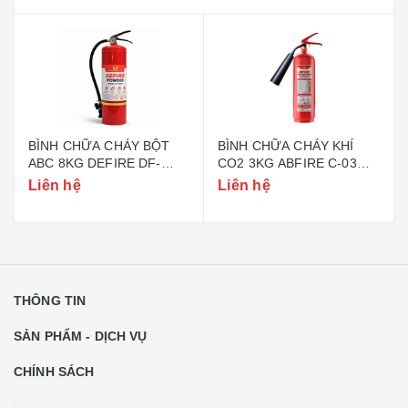
BÌNH CHỮA CHÁY BỘT
BÌNH CHỮA CHÁY KHÍ
ABC 8KG DEFIRE DF-
CO2 3KG ABFIRE C-03
ABC8 (BỘ CÔNG AN)
(TEM BỘ CÔNG AN)
Liên hệ
Liên hệ
THÔNG TIN
SẢN PHẨM - DỊCH VỤ
CHÍNH SÁCH