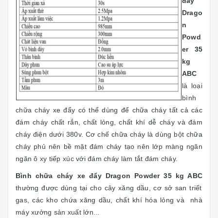
đẩy
Drago
n
Powd
er 35
kg
ABC
là loại
bình
chữa cháy xe đẩy có thể dùng để chữa cháy tất cả các
đám cháy chất rắn, chất lỏng, chất khí dễ cháy và đám
cháy điện dưới 380v. Cơ chế chữa cháy là dùng bột chữa
cháy phủ nên bề mặt đám cháy tạo nên lớp màng ngăn
ngăn ô xy tiếp xúc với đám cháy làm tắt đám cháy.
Bình chữa cháy xe đẩy Dragon Powder 35 kg ABC
thường được dùng tại cho cây xăng dầu, cơ sở san triết
gas, các kho chứa xăng dầu, chất khí hóa lỏng và nhà
máy xưởng sản xuất lớn...