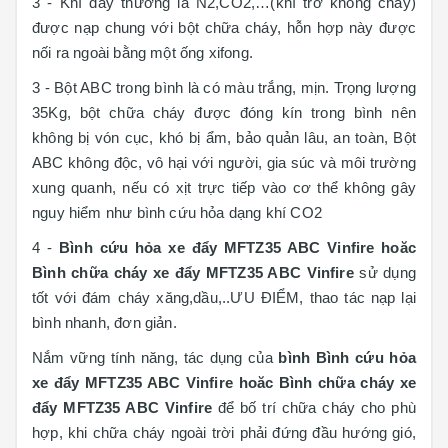
3 - Khí đẩy thường là N2,CO2,…(khí trơ không cháy)
được nạp chung với bột chữa cháy, hỗn hợp này được
nối ra ngoài bằng một ống xifong.
3 - Bột ABC trong bình là có màu trắng, mịn. Trọng lượng
35Kg, bột chữa cháy được đóng kín trong bình nên
không bị vón cục, khó bị ẩm, bảo quản lâu, an toàn, Bột
ABC không độc, vô hại với người, gia súc và môi trường
xung quanh, nếu có xịt trực tiếp vào cơ thể không gây
nguy hiểm như bình cứu hỏa dạng khí CO2
4 -
Bình cứu hỏa xe đẩy MFTZ35 ABC Vinfire hoăc
Bình chữa cháy xe đẩy MFTZ35 ABC Vinfire
sử dụng
tốt với đám cháy xăng,dầu,..ƯU ĐIỂM, thao tác nạp lại
bình nhanh, đơn giản.
Nắm vững tính năng, tác dụng của
bình
Bình cứu hỏa
xe đẩy MFTZ35 ABC Vinfire hoăc Bình chữa cháy xe
đẩy MFTZ35 ABC Vinfire
để bố trí chữa cháy cho phù
hợp, khi chữa cháy ngoài trời phải đứng đầu hướng gió,