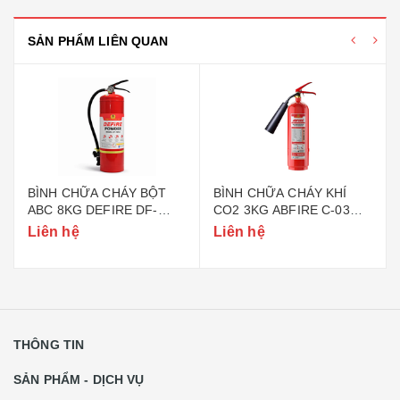
SẢN PHẨM LIÊN QUAN
BÌNH CHỮA CHÁY BỘT
BÌNH CHỮA CHÁY KHÍ
ABC 8KG DEFIRE DF-
CO2 3KG ABFIRE C-03
ABC8 (BỘ CÔNG AN)
(TEM BỘ CÔNG AN)
Liên hệ
Liên hệ
THÔNG TIN
SẢN PHẨM - DỊCH VỤ