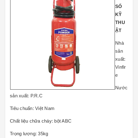
SỐ
KỸ
THU
ẬT
Nhà
sản
xuất:
Vinfir
e
Nước
sản xuất:
P.R.C
Tiêu chuẩn:
Việt Nam
Chất liệu chữa cháy:
bột ABC
Trọng lượng:
35kg