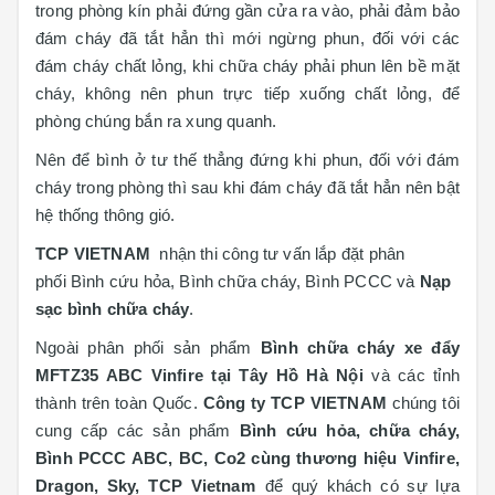
trong phòng kín phải đứng gần cửa ra vào, phải đảm bảo
đám cháy đã tắt hẳn thì mới ngừng phun, đối với các
đám cháy chất lỏng, khi chữa cháy phải phun lên bề mặt
cháy, không nên phun trực tiếp xuống chất lỏng, để
phòng chúng bắn ra xung quanh.
Nên để bình ở tư thế thẳng đứng khi phun, đối với đám
cháy trong phòng thì sau khi đám cháy đã tắt hẳn nên bật
hệ thống thông gió.
TCP VIETNAM
nhận thi công tư vấn lắp đặt phân
phối Bình cứu hỏa, Bình chữa cháy, Bình PCCC và
Nạp
sạc bình chữa cháy
.
Ngoài phân phối sản phẩm
Bình chữa cháy xe đẩy
MFTZ35 ABC Vinfire tại Tây Hồ Hà Nội
và các tỉnh
thành trên toàn Quốc.
Công ty TCP VIETNAM
chúng tôi
cung cấp các sản phẩm
Bình cứu hỏa, chữa cháy,
Bình PCCC ABC, BC, Co2 cùng thương hiệu Vinfire,
Dragon, Sky, TCP Vietnam
để quý khách có sự lựa