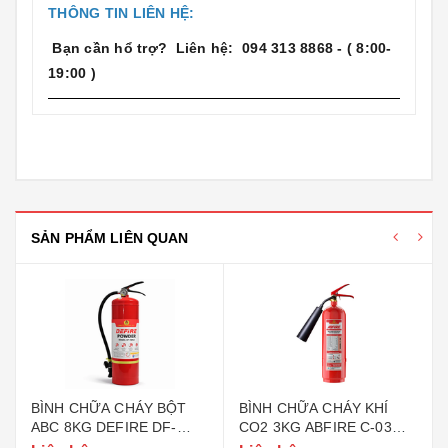
THÔNG TIN LIÊN HỆ:
Bạn cần hổ trợ? Liên hệ: 094 313 8868 - ( 8:00-
19:00 )
SẢN PHẨM LIÊN QUAN
BÌNH CHỮA CHÁY BỘT
BÌNH CHỮA CHÁY KHÍ
ABC 8KG DEFIRE DF-
CO2 3KG ABFIRE C-03
ABC8 (BỘ CÔNG AN)
(TEM BỘ CÔNG AN)