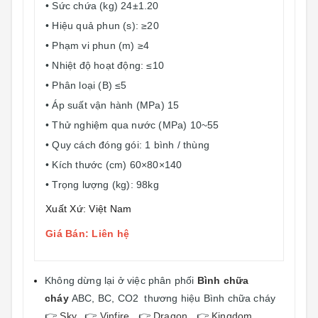
• Sức chứa (kg) 24±1.20
• Hiệu quả phun (s): ≥20
• Phạm vi phun (m) ≥4
• Nhiệt độ hoạt động: ≤10
• Phân loại (B) ≤5
• Áp suất vận hành (MPa) 15
• Thử nghiệm qua nước (MPa) 10~55
• Quy cách đóng gói: 1 bình / thùng
• Kích thước (cm) 60×80×140
• Trọng lượng (kg): 98kg
Xuất Xứ: Việt Nam
Giá Bán: Liên hệ
Không dừng lại ở việc phân phối
Bình chữa
cháy
ABC, BC, CO2 thương hiệu Bình chữa cháy
👉
Sky
, 👉
Vinfire
, 👉
Dragon
, 👉
Kingdom
.