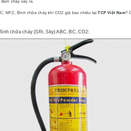
ó đám cháy xảy ra.
C, MFZ, Bình chữa cháy khí CO2 giá bao nhiêu tại
TCP Việt Nam
? C
.
Bình chữa cháy (SRi, Sky) ABC, BC, CO2
: