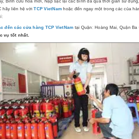
 Bình cứu hỏa mới, Nạp sạc lại các bình đã quá thời gian sử dụng, 
 hãy liên hệ với
TCP VietNam
hoặc đến ngay một trong các của h
í:
ặc đến các cửa hàng TCP VietNam
tại Quận: Hoàng Mai, Quận Ba
 vụ tốt nhất.