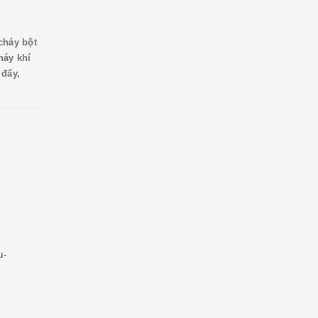
cháy bột
áy khí
đẩy,
u-