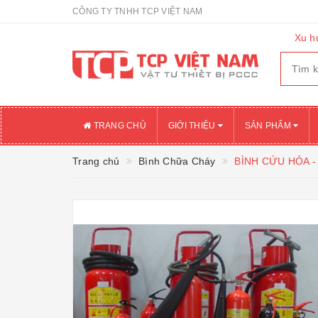
CÔNG TY TNHH TCP VIỆT NAM
Xu h
TRANG CHỦ
GIỚI THIỆU
SẢN PHẨM
Trang chủ
Bình Chữa Cháy
BÌNH CỨU HỎA -