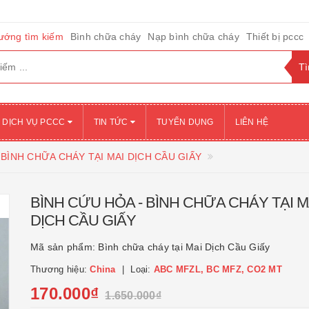
ướng tìm kiếm
Bình chữa cháy
Nạp bình chữa cháy
Thiết bị pccc
DỊCH VỤ PCCC
TIN TỨC
TUYỂN DỤNG
LIÊN HỆ
 BÌNH CHỮA CHÁY TẠI MAI DỊCH CẦU GIẤY
BÌNH CỨU HỎA - BÌNH CHỮA CHÁY TẠI M
DỊCH CẦU GIẤY
Mã sản phẩm:
Bình chữa cháy tại Mai Dịch Cầu Giấy
Thương hiệu:
China
Loại:
ABC MFZL, BC MFZ, CO2 MT
170.000₫
1.650.000₫