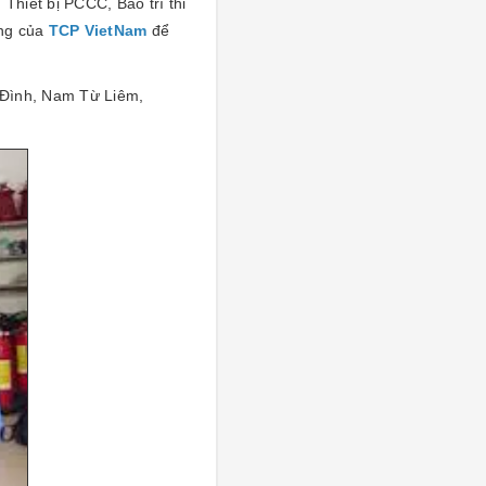
Thiết bị PCCC, Bảo trì thi
àng của
TCP VietNam
để
 Đình, Nam Từ Liêm,