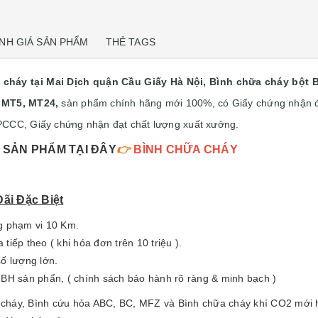
NH GIÁ SẢN PHẨM
THẺ TAGS
 cháy tại Mai Dịch quận Cầu Giấy Hà Nội, Bình chữa cháy bột 
, MT5, MT24,
sản phẩm chính hãng mới 100%, có Giấy chứng nhận 
PCCC, Giấy chứng nhận đạt chất lượng xuất xưởng.
C SẢN PHẨM TẠI ĐÂY
👉
BÌNH CHỮA CHÁY
ãi Đặc Biệt
g phạm vi 10 Km.
tiếp theo ( khi hóa đơn trên 10 triệu ).
ố lượng lớn.
 BH sản phẩn, ( chính sách bảo hành rõ ràng & minh bạch )
háy, Bình cứu hỏa ABC, BC, MFZ và Bình chữa cháy khí CO2 mới hi