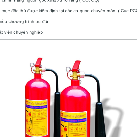
 chính hãng n
guồn gốc xuất xứ rõ ràng ( CO, CQ)
 mục đặc thù được kiểm định tại các cơ quan chuyên môn. ( Cục P
hiều chương trình ưu đãi
ật viên chuyên nghiệp