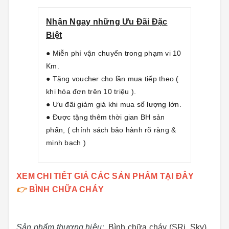
Nhận Ngay những Ưu Đãi Đặc
Biệt
● Miễn phí vận chuyển trong phạm vi 10
Km.
● Tặng voucher cho lần mua tiếp theo (
khi hóa đơn trên 10 triệu ).
● Ưu đãi giảm giá khi mua số lượng lớn.
● Được tặng thêm thời gian BH sản
phẩn, ( chính sách bảo hành rõ ràng &
minh bạch )
XEM CHI TIẾT GIÁ CÁC SẢN PHẨM TẠI ĐÂY
👉
BÌNH CHỮA CHÁY
Sản phẩm thương hiệu:
Bình chữa cháy (SRi, Sky)