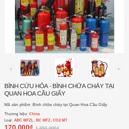
BÌNH CỨU HỎA - BÌNH CHỮA CHÁY TẠI
QUAN HOA CẦU GIẤY
Mã sản phẩm:
Bình chữa cháy tại Quan Hoa Cầu Giấy
Thương hiệu:
China
Loại:
ABC MFZL, BC MFZ, CO2 MT
170.000₫
1.650.000₫