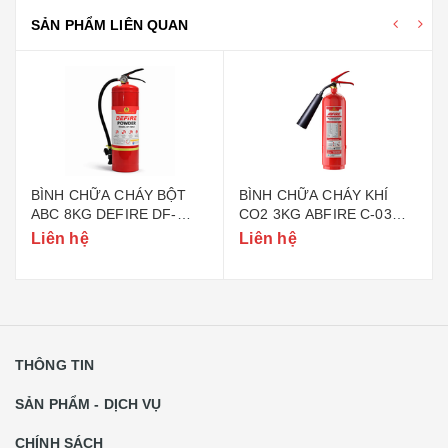
SẢN PHẨM LIÊN QUAN
BÌNH CHỮA CHÁY BỘT
BÌNH CHỮA CHÁY KHÍ
ABC 8KG DEFIRE DF-
CO2 3KG ABFIRE C-03
ABC8 (BỘ CÔNG AN)
(TEM BỘ CÔNG AN)
Liên hệ
Liên hệ
THÔNG TIN
SẢN PHẨM - DỊCH VỤ
CHÍNH SÁCH