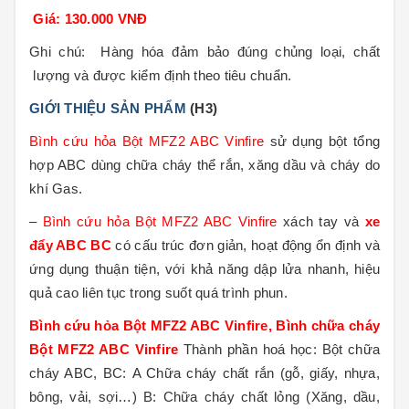
Giá: 130.000 VNĐ
Ghi chú:
Hàng hóa đảm bảo đúng chủng loại, chất
lượng và được kiểm định theo tiêu chuẩn
.
GIỚI THIỆU SẢN PHẨM
(H3)
Bình cứu hỏa Bột MFZ2 ABC Vinfire
sử dụng bột tổng
hợp ABC dùng chữa cháy thể rắn, xăng dầu và cháy do
khí Gas.
–
Bình cứu hỏa Bột MFZ2 ABC Vinfire
xách tay và
xe
đẩy ABC BC
có cấu trúc đơn giản, hoạt động ổn định và
ứng dụng thuận tiện, với khả năng dập lửa nhanh, hiệu
quả cao liên tục trong suốt quá trình phun.
Bình cứu hỏa Bột MFZ2 ABC Vinfire, Bình chữa cháy
Bột MFZ2 ABC Vinfire
Thành phần hoá học: Bột chữa
cháy ABC, BC: A Chữa cháy chất rắn (gỗ, giấy, nhựa,
bông, vải, sợi…) B: Chữa cháy chất lỏng (Xăng, dầu,