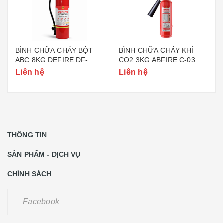
BÌNH CHỮA CHÁY BỘT
BÌNH CHỮA CHÁY KHÍ
ABC 8KG DEFIRE DF-
CO2 3KG ABFIRE C-03
ABC8 (BỘ CÔNG AN)
(TEM BỘ CÔNG AN)
Liên hệ
Liên hệ
THÔNG TIN
SẢN PHẨM - DỊCH VỤ
CHÍNH SÁCH
Facebook