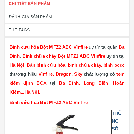
CHI TIẾT SẢN PHẨM
ĐÁNH GIÁ SẢN PHẨM
THẺ TAGS
Bình cứu hỏa Bột MFZ2 ABC Vinfire
uy tín tại quận
Ba
Đình
,
Bình chữa cháy Bột MFZ2 ABC Vinfire
uy tín
tại
Hà Nội
,
Bán bình cứu hỏa, bình chữa cháy, bình pccc
thương hiệu
Vinfire, Dragon, Sky
chất lượng có
tem
kiểm định BCA
tại
Ba Đình, Long Biên, Hoàn
Kiếm...Hà Nội.
Bình cứu hỏa Bột MFZ2 ABC Vinfire
THÔ
NG
SỐ