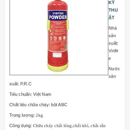
KỸ
THU
ẬT
Nhà
sản
xuất:
Vinfir
e
Nước
sản
xuất:
P.R.C
Tiêu chuẩn:
Việt Nam
Chất liệu chữa cháy:
bột ABC
Trọng lượng:
2kg
Công dụng:
Chữa cháy chất lỏng,chất khí, chất rắn